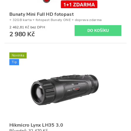
Bunaty Mini Full HD fotopast
+ 32GB karta + fotopast Bunaty ONE + doprava zdarma
2 462,81 Kč bez DPH
2 980 Kč
Novinka
Tip
Hikmicro Lynx LH35 3.0
Původně:
32 470 Kč