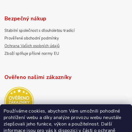
Bezpečný nákup
Stabilní společnost s dlouholetou tradicí
Prověřené obchodní podmínky
Ochrana Vašich osobních údajů
Zboží splňuje přísné normy EU
Ověřeno našimi zákazníky
Používáme cookies, abychom Vám umožnili pohodlné
prohlížení webu a díky analýze provozu webu neustále
zlepšovali jeho funkce, výkon a použitelnost.
Další
informace jsou pro vás k dispozici v části o ochraně