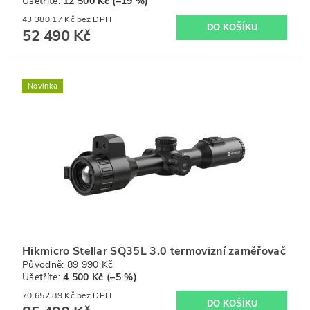
Ušetříte
:
12 500 Kč (–19 %)
43 380,17 Kč bez DPH
52 490 Kč
Novinka
Hikmicro Stellar SQ35L 3.0 termovizní zaměřovač
Původně:
89 990 Kč
Ušetříte
:
4 500 Kč (–5 %)
70 652,89 Kč bez DPH