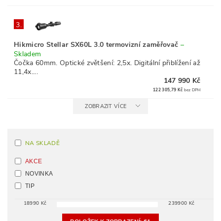
3.
Hikmicro Stellar SX60L 3.0 termovizní zaměřovač
–
Skladem
Čočka 60mm. Optické zvětšení: 2,5x. Digitální přiblížení až
11,4x....
147 990 Kč
122 305,79 Kč
bez DPH
ZOBRAZIT VÍCE
NA SKLADĚ
AKCE
NOVINKA
TIP
18990
Kč
239900
Kč