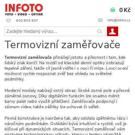
0 Kč
info@infoto.cz
602 803 637
Termovizní zaměřovače
Termovizní zaměřovače
přinášejí jistotu a přesnost i tam, kde
lidský zrak končí. Na rozdíl od klasické denní optiky zobrazují
tepelné záření, takže cíl jasně vidíte i v noci či mlze. Lovci ocení
možnost rychle rozpoznat zvěř bez ohledu na světelné
podmínky.
Moderní modely nabízejí ostrý obraz, široké zorné pole a přesné
záměrné osnovy. Díky digitálním funkcím lze snadno měnit
barvy palet nebo využít přiblížení. Zaměřovače podporují i
záznam videa, takže zážitky lze uchovat či sdílet.
Pevná konstrukce je navržena tak, aby odolala zpětnému rázu i
náročným podmínkám. Ovládání bývá intuitivní a rychlé, což je
klíčové při dynamických situacích. Termovizní zaměřovač vám
poskytne technologickou výhodu, kterou v terénu okamžitě