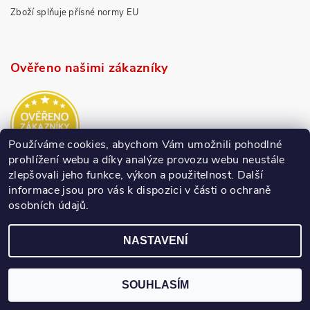
Zboží splňuje přísné normy EU
Ověřeno našimi zákazníky
Používáme cookies, abychom Vám umožnili pohodlné
prohlížení webu a díky analýze provozu webu neustále
zlepšovali jeho funkce, výkon a použitelnost.
Další
informace jsou pro vás k dispozici v části o ochraně
osobních údajů.
NASTAVENÍ
SOUHLASÍM
2026 © Infoto.cz, všechna práva vyhrazena