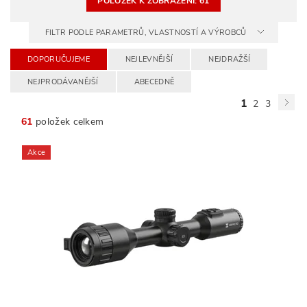
POLOŽEK K ZOBRAZENÍ:
61
FILTR PODLE PARAMETRŮ, VLASTNOSTÍ A VÝROBCŮ
DOPORUČUJEME
NEJLEVNĚJŠÍ
NEJDRAŽŠÍ
NEJPRODÁVANĚJŠÍ
ABECEDNĚ
1
2
3
61
položek celkem
Akce