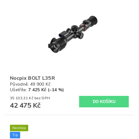
Nocpix BOLT L35R
Původně:
49 900 Kč
Ušetříte
:
7 425 Kč (–14 %)
35 103,31 Kč bez DPH
42 475 Kč
Novinka
Tip