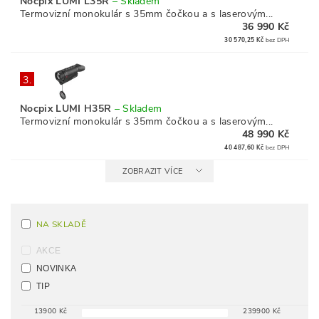
Nocpix LUMI L35R
–
Skladem
Termovizní monokulár s 35mm čočkou a s laserovým...
36 990 Kč
30 570,25 Kč
bez DPH
3.
Nocpix LUMI H35R
–
Skladem
Termovizní monokulár s 35mm čočkou a s laserovým...
48 990 Kč
40 487,60 Kč
bez DPH
ZOBRAZIT VÍCE
NA SKLADĚ
AKCE
NOVINKA
TIP
13900
Kč
239900
Kč