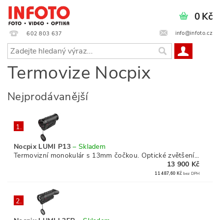
0 Kč
info@infoto.cz
602 803 637
Termovize Nocpix
Nejprodávanější
1.
Nocpix LUMI P13
–
Skladem
Termovizní monokulár s 13mm čočkou. Optické zvětšení...
13 900 Kč
11 487,60 Kč
bez DPH
2.