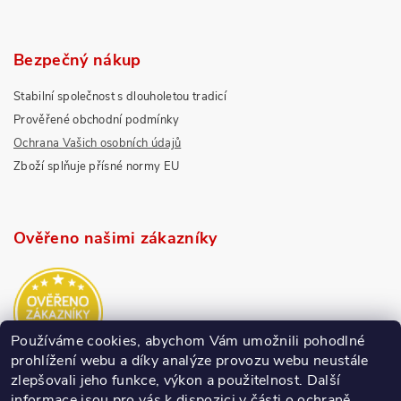
Bezpečný nákup
Stabilní společnost s dlouholetou tradicí
Prověřené obchodní podmínky
Ochrana Vašich osobních údajů
Zboží splňuje přísné normy EU
Ověřeno našimi zákazníky
Používáme cookies, abychom Vám umožnili pohodlné
prohlížení webu a díky analýze provozu webu neustále
zlepšovali jeho funkce, výkon a použitelnost.
Další
informace jsou pro vás k dispozici v části o ochraně