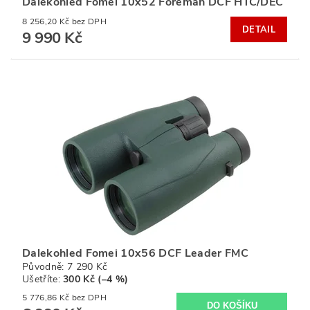
Dalekohled Fomei 10x52 Foreman DCF HTC/DEC
8 256,20 Kč bez DPH
DETAIL
9 990 Kč
Dalekohled Fomei 10x56 DCF Leader FMC
Původně:
7 290 Kč
Ušetříte
:
300 Kč (–4 %)
5 776,86 Kč bez DPH