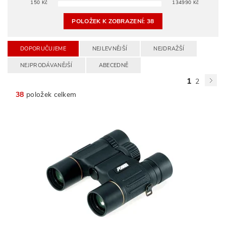
150
Kč
134990
Kč
POLOŽEK K ZOBRAZENÍ:
38
DOPORUČUJEME
NEJLEVNĚJŠÍ
NEJDRAŽŠÍ
NEJPRODÁVANĚJŠÍ
ABECEDNĚ
1
2
38
položek celkem