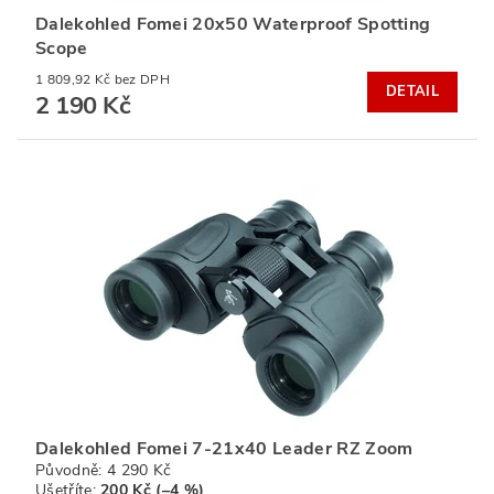
Dalekohled Fomei 20x50 Waterproof Spotting
Scope
1 809,92 Kč bez DPH
DETAIL
2 190 Kč
Dalekohled Fomei 7-21x40 Leader RZ Zoom
Původně:
4 290 Kč
Ušetříte
:
200 Kč (–4 %)