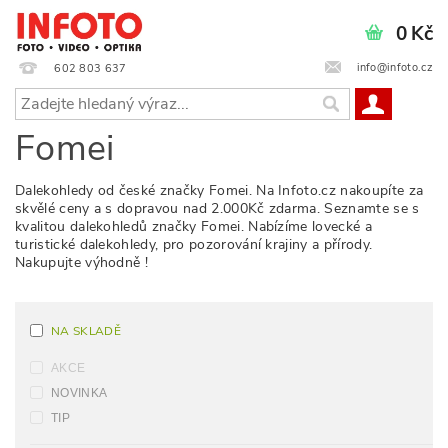
0 Kč
info@infoto.cz
602 803 637
Fomei
Dalekohledy od české značky Fomei. Na Infoto.cz nakoupíte za
skvělé ceny a s dopravou nad 2.000Kč zdarma. Seznamte se s
kvalitou dalekohledů značky Fomei. Nabízíme lovecké a
turistické dalekohledy, pro pozorování krajiny a přírody.
Nakupujte výhodně !
NA SKLADĚ
AKCE
NOVINKA
TIP