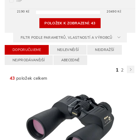
TIP
2190
Kč
20490
Kč
POLOŽEK K ZOBRAZENÍ:
43
FILTR PODLE PARAMETRŮ, VLASTNOSTÍ A VÝROBCŮ
DOPORUČUJEME
NEJLEVNĚJŠÍ
NEJDRAŽŠÍ
NEJPRODÁVANĚJŠÍ
ABECEDNĚ
1
2
43
položek celkem