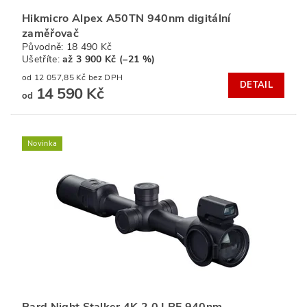
Hikmicro Alpex A50TN 940nm digitální
zaměřovač
Původně:
18 490 Kč
Ušetříte
:
až 3 900 Kč (–21 %)
od 12 057,85 Kč bez DPH
DETAIL
14 590 Kč
od
Novinka
Pard Night Stalker 4K 2.0 LRF 940nm