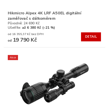
Hikmicro Alpex 4K LRF A50EL digitální
zaměřovač s dálkoměrem
Původně:
24 690 Kč
Ušetříte
:
až 6 380 Kč (–21 %)
od 16 355,37 Kč bez DPH
DETAIL
19 790 Kč
od
Akce