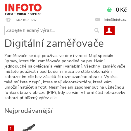
0 Kč
info@infoto.cz
602 803 637
Digitální zaměřovače
Zaměřovače se dají používat ve dne i v noci. Mají speciální
úpravy, které činí zaměřovače pohodlné na používání,
jednoduché na ovládání a velmi variabilní. Všechny zaměřovače
můžete používat i pod bodem mrazu se stále dokonalým
zobrazením cíle bez záseků či rozmazaného obrazu. Vybírat
také můžete z typů, které mají videorekordéry, které vám
umožní natáčet a fotit. Nesmíme ani zapomenout na užitečnou
funkci obraz v obraze (PIP), kdy se vám v horní části obrazovky
zobrazí přiblížený výřez cíle.
Nejprodávanější
1.