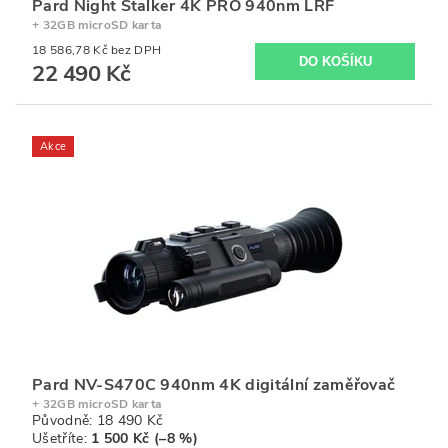
Pard Night Stalker 4K PRO 940nm LRF
+ 32GB microSD karta
18 586,78 Kč bez DPH
22 490 Kč
Akce
Pard NV-S470C 940nm 4K digitální zaměřovač
+ 32GB microSD karta
Původně:
18 490 Kč
Ušetříte
:
1 500 Kč (–8 %)