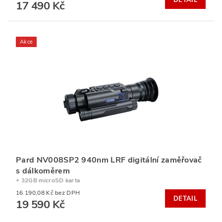
DETAIL
17 490 Kč
Akce
Pard NV008SP2 940nm LRF digitální zaměřovač
s dálkoměrem
+ 32GB microSD karta
16 190,08 Kč bez DPH
DETAIL
19 590 Kč