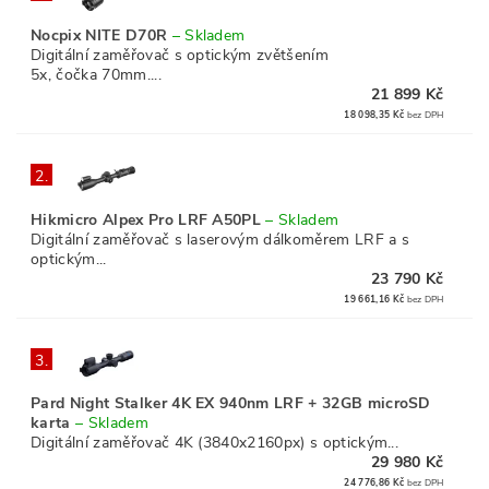
Nocpix NITE D70R
–
Skladem
Digitální zaměřovač s optickým zvětšením
5x, čočka 70mm....
21 899 Kč
18 098,35 Kč
bez DPH
2.
Hikmicro Alpex Pro LRF A50PL
–
Skladem
Digitální zaměřovač s laserovým dálkoměrem LRF a s
optickým...
23 790 Kč
19 661,16 Kč
bez DPH
3.
Pard Night Stalker 4K EX 940nm LRF + 32GB microSD
karta
–
Skladem
Digitální zaměřovač 4K (3840x2160px) s optickým...
29 980 Kč
24 776,86 Kč
bez DPH