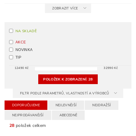
ZOBRAZIT VÍCE
NA SKLADĚ
AKCE
NOVINKA
TIP
12490
Kč
32990
Kč
POLOŽEK K ZOBRAZENÍ:
28
FILTR PODLE PARAMETRŮ, VLASTNOSTÍ A VÝROBCŮ
DOPORUČUJEME
NEJLEVNĚJŠÍ
NEJDRAŽŠÍ
NEJPRODÁVANĚJŠÍ
ABECEDNĚ
28
položek celkem