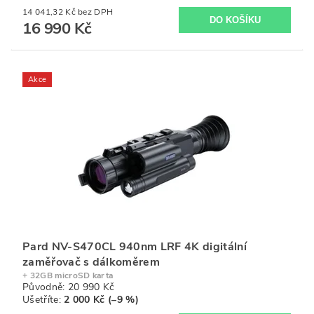
14 041,32 Kč bez DPH
16 990 Kč
Akce
Pard NV-S470CL 940nm LRF 4K digitální
zaměřovač s dálkoměrem
+ 32GB microSD karta
Původně:
20 990 Kč
Ušetříte
:
2 000 Kč (–9 %)