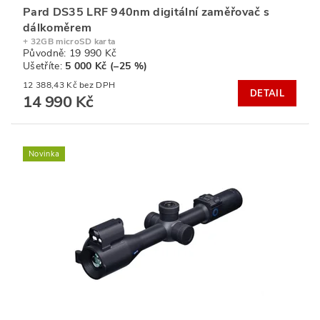
Pard DS35 LRF 940nm digitální zaměřovač s
dálkoměrem
+ 32GB microSD karta
Původně:
19 990 Kč
Ušetříte
:
5 000 Kč (–25 %)
12 388,43 Kč bez DPH
DETAIL
14 990 Kč
Novinka