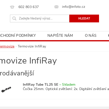
info@infoto.cz
602 803 637
BCHODNÍ PODMÍNKY
NAPIŠTE NÁM
O NÁS
Termovize
Termovize InfiRay
movize InfiRay
rodávanější
InfiRay Tube TL25 SE
–
Skladem
Čočka 25mm. Optické zvětšení: 2x. Digitální zvětšení a