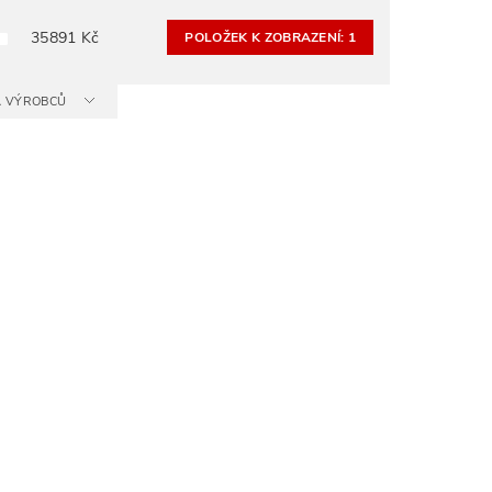
35891
Kč
POLOŽEK K ZOBRAZENÍ:
1
 A VÝROBCŮ