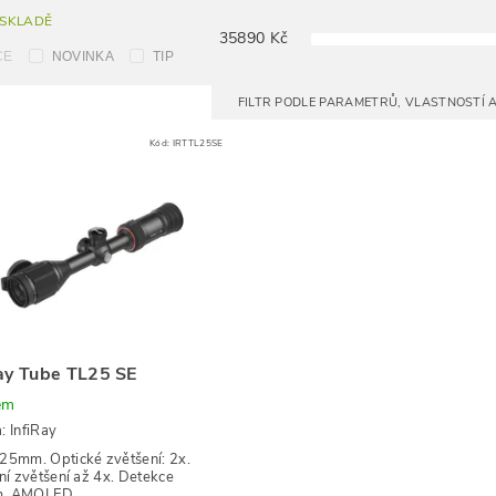
 SKLADĚ
35890
Kč
CE
NOVINKA
TIP
FILTR PODLE PARAMETRŮ, VLASTNOSTÍ
Kód:
IRTTL25SE
ay Tube TL25 SE
em
a:
InfiRay
25mm. Optické zvětšení: 2x.
lní zvětšení až 4x. Detekce
m. AMOLED