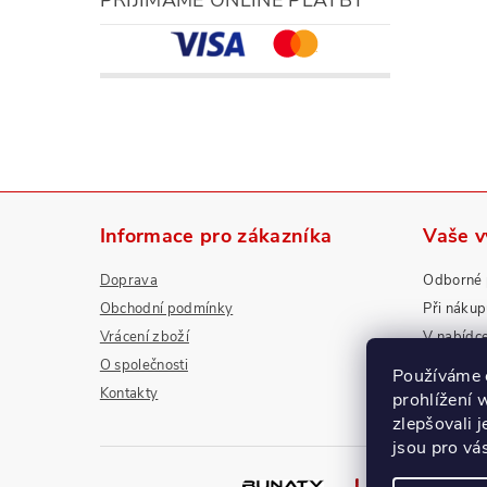
Informace pro zákazníka
Vaše 
Doprava
Odborné 
Obchodní podmínky
Při náku
Vrácení zboží
V nabídc
O společnosti
Nadstanda
Používáme 
Kontakty
prohlížení 
zlepšovali 
jsou pro vá