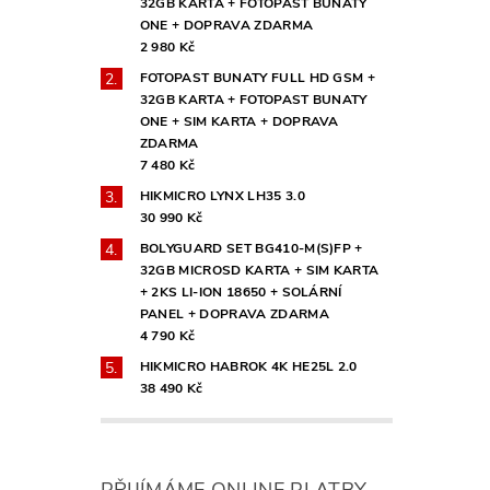
32GB KARTA + FOTOPAST BUNATY
ONE + DOPRAVA ZDARMA
2 980 Kč
FOTOPAST BUNATY FULL HD GSM +
32GB KARTA + FOTOPAST BUNATY
ONE + SIM KARTA + DOPRAVA
ZDARMA
7 480 Kč
HIKMICRO LYNX LH35 3.0
30 990 Kč
BOLYGUARD SET BG410-M(S)FP +
32GB MICROSD KARTA + SIM KARTA
+ 2KS LI-ION 18650 + SOLÁRNÍ
PANEL + DOPRAVA ZDARMA
4 790 Kč
HIKMICRO HABROK 4K HE25L 2.0
38 490 Kč
PŘIJÍMÁME ONLINE PLATBY