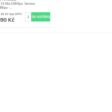
j 1536x1080px. Senzor
8px -...
29 661,16 Kč bez DPH
890 Kč