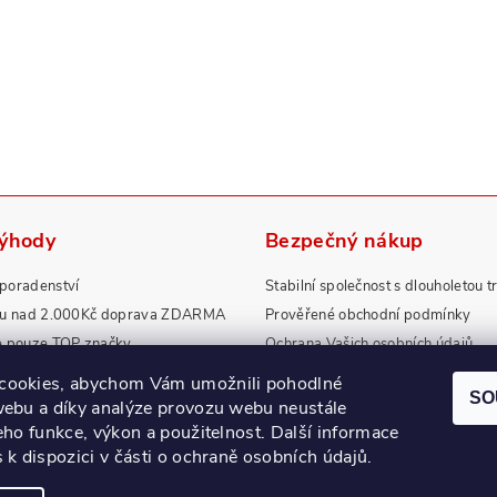
výhody
Bezpečný nákup
poradenství
Stabilní společnost s dlouholetou t
pu nad 2.000Kč doprava ZDARMA
Prověřené obchodní podmínky
e pouze TOP značky
Ochrana Vašich osobních údajů
rdní záruky a servis
Zboží splňuje přísné normy EU
cookies, abychom Vám umožnili pohodlné
SO
webu a díky analýze provozu webu neustále
jeho funkce, výkon a použitelnost.
Další informace
s k dispozici v části o ochraně osobních údajů.