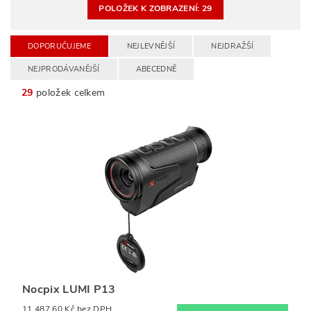
POLOŽEK K ZOBRAZENÍ:
29
DOPORUČUJEME
NEJLEVNĚJŠÍ
NEJDRAŽŠÍ
NEJPRODÁVANĚJŠÍ
ABECEDNĚ
29
položek celkem
Nocpix LUMI P13
11 487,60 Kč bez DPH