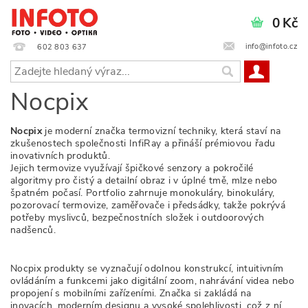
0 Kč
info@infoto.cz
602 803 637
Nocpix
Nocpix
je moderní značka termovizní techniky, která staví na
zkušenostech společnosti InfiRay a přináší prémiovou řadu
inovativních produktů.
Jejich termovize využívají špičkové senzory a pokročilé
algoritmy pro čistý a detailní obraz i v úplné tmě, mlze nebo
špatném počasí. Portfolio zahrnuje monokuláry, binokuláry,
pozorovací termovize, zaměřovače i předsádky, takže pokrývá
potřeby myslivců, bezpečnostních složek i outdoorových
nadšenců.
Nocpix produkty se vyznačují odolnou konstrukcí, intuitivním
ovládáním a funkcemi jako digitální zoom, nahrávání videa nebo
propojení s mobilními zařízeními. Značka si zakládá na
inovacích, moderním designu a vysoké spolehlivosti, což z ní