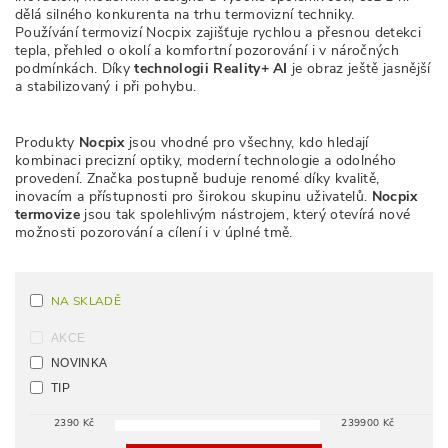
dělá silného konkurenta na trhu termovizní techniky.
Používání termovizí Nocpix zajišťuje rychlou a přesnou detekci
tepla, přehled o okolí a komfortní pozorování i v náročných
podmínkách. Díky
technologii Reality+ AI
je obraz ještě jasnější
a stabilizovaný i při pohybu.
Produkty
Nocpix
jsou vhodné pro všechny, kdo hledají
kombinaci precizní optiky, moderní technologie a odolného
provedení. Značka postupně buduje renomé díky kvalitě,
inovacím a přístupnosti pro širokou skupinu uživatelů.
Nocpix
termovize
jsou tak spolehlivým nástrojem, který otevírá nové
možnosti pozorování a cílení i v úplné tmě.
NA SKLADĚ
AKCE
NOVINKA
TIP
2390
Kč
239900
Kč