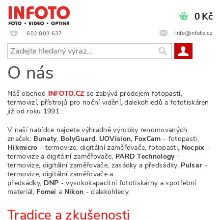
0 Kč
info@infoto.cz
602 803 637
O nás
Náš obchod
INFOTO.CZ
se zabývá prodejem fotopastí,
termovizí, přístrojů pro noční vidění, dalekohledů a fototiskáren
již od roku 1991.
V naší nabídce najdete výhradně výrobky renomovaných
značek:
Bunaty
,
BolyGuard
,
UOVision, FoxCam
-
fotopasti,
Hikmicro
- termovize, digitální zaměřovače, fotopasti,
Nocpix
-
termovize a digitální zaměřovače,
PARD Technology
-
termovize, digitální zaměřovače, zasádky a předsádky,
Pulsar
-
termovize, digitální zaměřovače a
předsádky,
DNP
-
vysokokapacitní fototiskárny a spotřební
materiál,
Fomei
a
Nikon
-
dalekohledy.
Tradice a zkušenosti