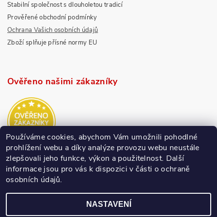
Stabilní společnost s dlouholetou tradicí
Prověřené obchodní podmínky
Ochrana Vašich osobních údajů
Zboží splňuje přísné normy EU
Ověřeno našimi zákazníky
Používáme cookies, abychom Vám umožnili pohodlné
prohlížení webu a díky analýze provozu webu neustále
zlepšovali jeho funkce, výkon a použitelnost.
Další
informace jsou pro vás k dispozici v části o ochraně
osobních údajů.
NASTAVENÍ