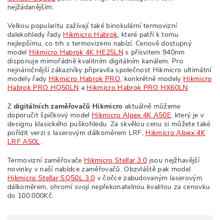
nejžádanějším.
Velkou popularitu zažívají také binokulární termovizní
dalekohledy řady
Hikmicro Habrok
, které patří k tomu
nejlepšímu, co trh s termovizemi nabízí. Cenově dostupný
model
Hikmicro Habrok 4K HE25LN
s přísvitem 940nm
disponuje mimořádně kvalitním digitálním kanálem. Pro
nejnáročnější zákazníky připravila společnost Hikmicro ultimátní
modely řady
Hikmicro Habrok PRO
, konkrétně modely
Hikmicro
Habrok PRO HQ50LN
a
Hikmicro Habrok PRO HX60LN
.
Z
digitálních zaměřovačů Hikmicro
aktuálně můžeme
doporučit špičkový model
Hikmicro Alpex 4K A50E
, který je v
designu klasického puškohledu. Za skvělou cenu si můžete také
pořídit verzi s laserovým dálkoměrem LRF,
Hikmicro Alpex 4K
LRF A50L
.
Termovizní zaměřovače
Hikmicro Stellar 3.0
jsou nejžhavější
novinky v naší nabídce zaměřovačů. Obzvláště pak model
Hikmicro Stellar SQ50L 3.0
v čočce zabudovaným laserovým
dálkoměrem, ohromí svojí nepřekonatelnou kvalitou za cenovku
do 100.000Kč.