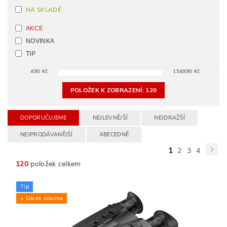
NA SKLADĚ
AKCE
NOVINKA
TIP
490
Kč
154990
Kč
POLOŽEK K ZOBRAZENÍ:
120
DOPORUČUJEME
NEJLEVNĚJŠÍ
NEJDRAŽŠÍ
NEJPRODÁVANĚJŠÍ
ABECEDNĚ
1
2
3
4
120
položek celkem
Tip
+ Dárek zdarma