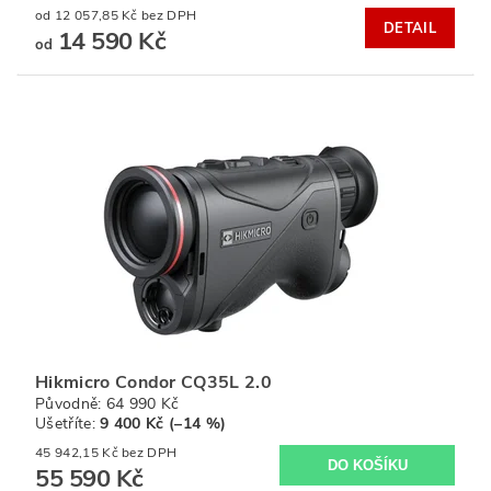
od 12 057,85 Kč bez DPH
DETAIL
14 590 Kč
od
Hikmicro Condor CQ35L 2.0
Původně:
64 990 Kč
Ušetříte
:
9 400 Kč (–14 %)
45 942,15 Kč bez DPH
55 590 Kč