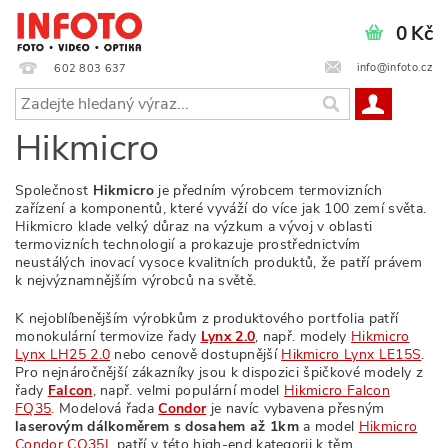
0 Kč
info@infoto.cz
602 803 637
Hikmicro
Společnost
Hikmicro
je předním výrobcem termovizních
zařízení a komponentů, které vyváží do více jak 100 zemí světa.
Hikmicro klade velký důraz na výzkum a vývoj v oblasti
termovizních technologií a prokazuje prostřednictvím
neustálých inovací vysoce kvalitních produktů, že patří právem
k nejvýznamnějším výrobců na světě.
K nejoblíbenějším výrobkům z produktového portfolia patří
monokulární termovize řady
Lynx 2.0
, např. modely
Hikmicro
Lynx LH25 2.0
nebo cenově dostupnější
Hikmicro Lynx LE15S
.
Pro nejnáročnější zákazníky jsou k dispozici špičkové modely z
řady
Falcon
, např. velmi populární model
Hikmicro Falcon
FQ35
. Modelová řada
Condor
je navíc vybavena přesným
laserovým dálkoměrem s dosahem až 1km
a model
Hikmicro
Condor CQ35L
patří v této high-end kategorii k těm