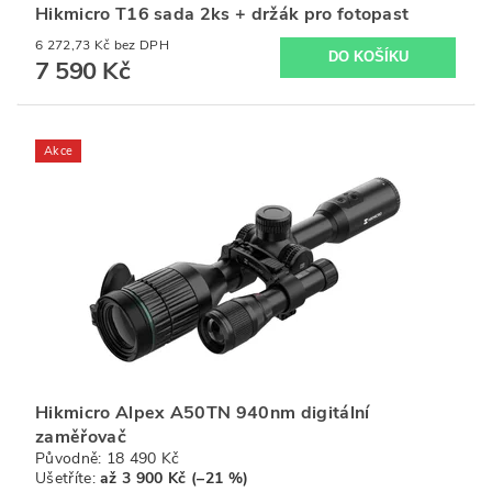
Hikmicro T16 sada 2ks + držák pro fotopast
6 272,73 Kč bez DPH
7 590 Kč
Akce
Hikmicro Alpex A50TN 940nm digitální
zaměřovač
Původně:
18 490 Kč
Ušetříte
:
až 3 900 Kč (–21 %)