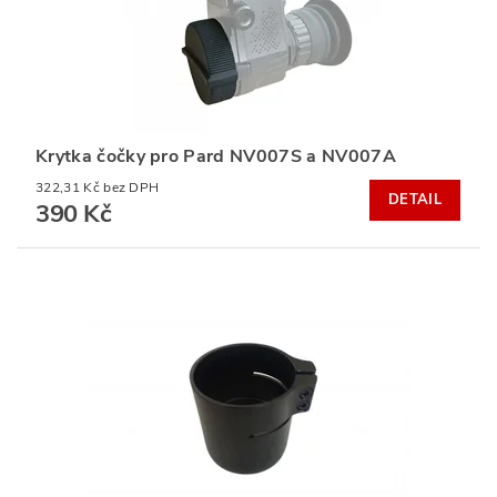
Krytka čočky pro Pard NV007S a NV007A
322,31 Kč bez DPH
DETAIL
390 Kč