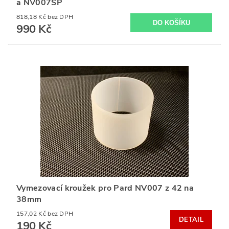
a NV007SP
818,18 Kč bez DPH
990 Kč
Vymezovací kroužek pro Pard NV007 z 42 na
38mm
157,02 Kč bez DPH
DETAIL
190 Kč