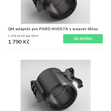
QM adaptér pro PARD NV007A s weaver lištou
1 479,34 Kč bez DPH
1 790 Kč