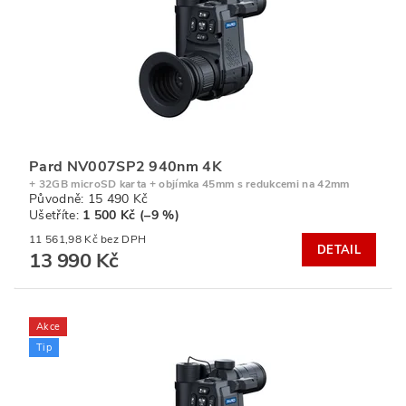
Pard NV007SP2 940nm 4K
+ 32GB microSD karta + objímka 45mm s redukcemi na 42mm
Původně:
15 490 Kč
Ušetříte
:
1 500 Kč (–9 %)
11 561,98 Kč bez DPH
DETAIL
13 990 Kč
Akce
Tip