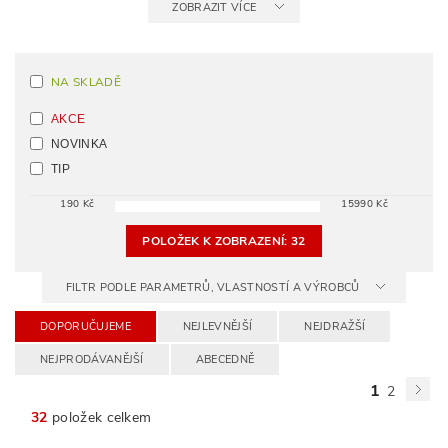
ZOBRAZIT VÍCE
NA SKLADĚ
AKCE
NOVINKA
TIP
190
Kč
15990
Kč
POLOŽEK K ZOBRAZENÍ:
32
FILTR PODLE PARAMETRŮ, VLASTNOSTÍ A VÝROBCŮ
DOPORUČUJEME
NEJLEVNĚJŠÍ
NEJDRAŽŠÍ
NEJPRODÁVANĚJŠÍ
ABECEDNĚ
1
2
32
položek celkem