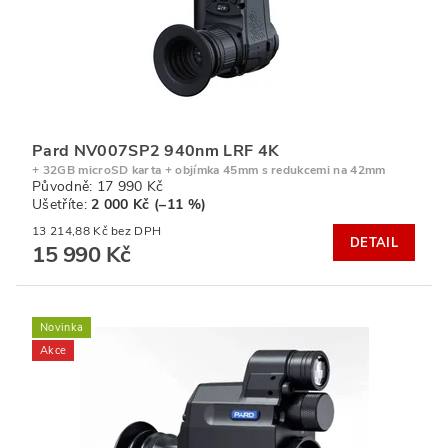
Pard NV007SP2 940nm LRF 4K
+ 32GB microSD karta + objímka 45mm s redukcemi na 42mm
Původně:
17 990 Kč
Ušetříte
:
2 000 Kč (–11 %)
13 214,88 Kč bez DPH
DETAIL
15 990 Kč
Novinka
Akce