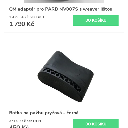
QM adaptér pro PARD NV007S s weaver lištou
1 479,34 Kč bez DPH
1 790 Kč
Botka na pažbu pryžová - černá
371,90 Kč bez DPH
450 Kč