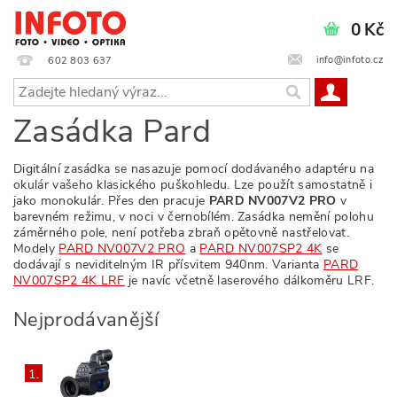
0 Kč
info@infoto.cz
602 803 637
Zasádka Pard
Digitální zasádka se nasazuje pomocí dodávaného adaptéru na
okulár vašeho klasického puškohledu. Lze použít samostatně i
jako monokulár. Přes den pracuje
PARD NV007V2
PRO
v
barevném režimu, v noci v černobílém. Zasádka nemění polohu
záměrného pole, není potřeba zbraň opětovně nastřelovat.
Modely
PARD NV007V2 PRO
a
PARD NV007SP2 4K
se
dodávají s neviditelným IR přísvitem 940nm. Varianta
PARD
NV007SP2 4K LRF
je navíc včetně laserového dálkoměru LRF.
Nejprodávanější
1.