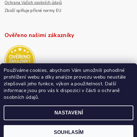
Ochrana Vašich osobních údajů
Zboží splňuje přísné normy EU
Ověřeno našimi zákazníky
Používáme cookies, abychom Vám umožnili pohodlné
prohlížení webu a díky analýze provozu webu neustále
zlepšovali jeho funkce, výkon a použitelnost.
Další
informace jsou pro vás k dispozici v části o ochraně
osobních údajů.
NASTAVENÍ
SOUHLASÍM