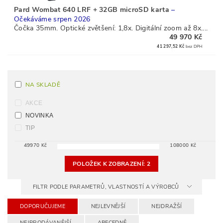
Pard Wombat 640 LRF + 32GB microSD karta
–
Očekáváme srpen 2026
Čočka 35mm. Optické zvětšení: 1,8x. Digitální zoom až 8x....
49 970 Kč
41 297,52 Kč
bez DPH
NA SKLADĚ
AKCE
NOVINKA
TIP
49970
Kč
108000
Kč
POLOŽEK K ZOBRAZENÍ:
2
FILTR PODLE PARAMETRŮ, VLASTNOSTÍ A VÝROBCŮ
DOPORUČUJEME
NEJLEVNĚJŠÍ
NEJDRAŽŠÍ
NEJPRODÁVANĚJŠÍ
ABECEDNĚ