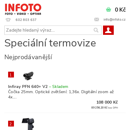
0 Kč
info@infoto.cz
602 803 637
Speciální termovize
Nejprodávanější
1.
Infiray PFN 640+ V2
–
Skladem
Čočka 25mm. Optické zvětšení: 1,36x. Digitální zoom až
4x....
108 000 Kč
89 256,20 Kč
bez DPH
2.