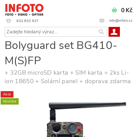
0 Kč
info@infoto.cz
602 803 637
Bolyguard set BG410-
M(S)FP
+ 32GB microSD karta + SIM karta + 2ks Li-
ion 18650 + Solární panel + doprava zdarma
Akce
Novinka