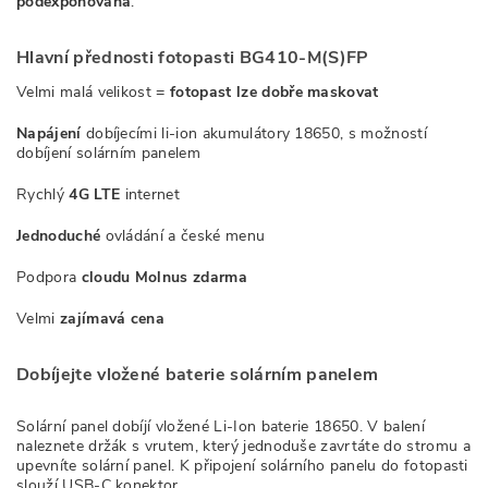
podexponovaná
.
Hlavní přednosti fotopasti BG410-M(S)FP
Velmi malá velikost =
fotopast lze dobře maskovat
Napájení
dobíjecími li-ion akumulátory 18650, s možností
dobíjení solárním panelem
Rychlý
4G LTE
internet
Jednoduché
ovládání a české menu
Podpora
cloudu Molnus zdarma
Velmi
zajímavá cena
Dobíjejte vložené baterie solárním panelem
Solární panel dobíjí vložené Li-Ion baterie 18650. V balení
naleznete držák s vrutem, který jednoduše zavrtáte do stromu a
upevníte solární panel. K připojení solárního panelu do fotopasti
slouží USB-C konektor.