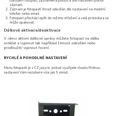
narušení fotopast zaznamená pohyb a dle nastavení pořídí
záznam.
Záznam je fotopastí ihned odesílán dle nastavení na mobilní
telefon nebo email.
Fotopast přechází opět do režimu střežení a celá procedura se
může opakovat.
Dálková aktivace/deaktivace
V rámci aktivní dálkové správy můžete fotopast na dálku
ovládat a vypnout tak například činnost odesílání nebo
prodloužit/ vypnout focení.
RYCHLÉ A POHODLNÉ NASTAVENÍ
Menu fotopasti je v CZ jazyce, pokud využijete cloudu Molnus,
nastavení Vám nezabere více jak 5 minut.