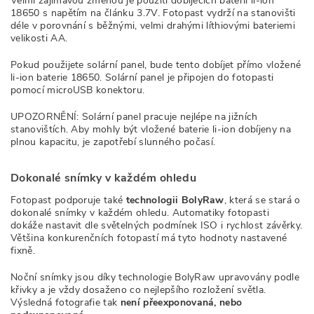
Velmi zajímavou změnou je použití dobíjecích baterií li-ion
18650 s napětím na článku 3.7V. Fotopast vydrží na stanovišti
déle v porovnání s běžnými, velmi drahými líthiovými bateriemi
velikosti AA.
Pokud použijete solární panel, bude tento dobíjet přímo vložené
li-ion baterie 18650. Solární panel je připojen do fotopasti
pomocí microUSB konektoru.
UPOZORNĚNÍ: Solární panel pracuje nejlépe na jižních
stanovištích. Aby mohly být vložené baterie li-ion dobíjeny na
plnou kapacitu, je zapotřebí slunného počasí.
Dokonalé snímky v každém ohledu
Fotopast podporuje také
technologii BolyRaw
, která se stará o
dokonalé snímky v každém ohledu. Automatiky fotopasti
dokáže nastavit dle světelných podmínek ISO i rychlost závěrky.
Většina konkurenčních fotopastí má tyto hodnoty nastavené
fixně.
Noční snímky jsou díky technologie BolyRaw upravovány podle
křivky a je vždy dosaženo co nejlepšího rozložení světla.
Výsledná fotografie tak
není přeexponovaná, nebo