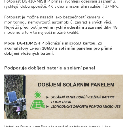
Fotopast BG410-M(S)FP přináší rychlejší odesílání záznamů,
rychlejší dobu spouště, 4K video a maximální rozlišení 37MPx.
Fotopast je možné nasadit jako bezpečností kameru k
monitoringu nemovitostí, automobilů, zahrad a jiných věcí.
Největší předností je
velmi rychlé odesílání záznamů
díky 4G
modemu a to v té nejlepší možné kvalitě.
Model BG410M(S)FP přichází s microSD kartou, 2x
akumulátory Li-ion 18650 a solárním panelem pro přímé
dobíjení vložených baterií.
Podporuje dobíjecí baterie a solární panel