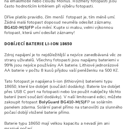
na email/mobil nebo cloudu Molnus. Rozměry fotopasti jsou
často hodnotícím kritériem při výběru fotopasti.
Dříve platilo pravidlo, čím menší fotopast je, tím méně umí.
Žádná malá fotopast doposud neuměla odesílat záznamy.
BG410-M(S)FP
vše mění. Kupte si malou, velmi výkonnou
fotopast, která umí odesílat záznamy!
DOBÍJECÍ BATERIE LI-ION 18650
Zdroj napájení je to nejdůležitější a nejvíce zanedbávaná věc ze
strany uživatelů. Všechny fotopasti jsou napájeny bateriemi v
99% jsou nejvíce používány AA baterie. Lithiové jednorázové
AA baterie v počtu 8 kusů přijdou vaší peněženku na 500 Kč.
Tato fotopast je napájena li-ion (lithiovými) bateriemi typu
18650, které lze dobíjet (součástí dodávky). Baterie lze dobíjet
přes USB C port na fotopasti nebo lze použit nabíječky těchto
baterií (není součástí dodávky). V naší limitované edici, můžete
zakoupit fotopast
BolyGuard BG410-M(S)F
P se solárním
panelem zdarma. Solární panel přímo na stanovišti za slunného
počasí dobíjí vložené baterie přímo.
Baterie typu 18650 mají velkou kapacitu a nevadí jim ani
mrazivé počasí.