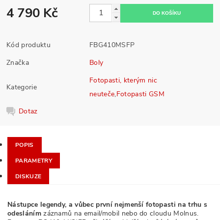
4 790 Kč
Kód produktu
FBG410MSFP
Značka
Boly
Fotopasti, kterým nic
Kategorie
neuteče
,
Fotopasti GSM
Dotaz
POPIS
PARAMETRY
DISKUZE
Nástupce legendy, a vůbec první nejmenší fotopasti na trhu s
odesláním
záznamů na email/mobil nebo do cloudu Molnus.