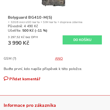
Bolyguard BG410-M(S)
+ 32GB microSD karta + SIM karta + doprava zdarma
Původně:
4 490 Kč
Ušetříte
:
500 Kč (–11 %)
3 297,52 Kč bez DPH
3 990 Kč
GSM (?)
ANO
Buďte první, kdo napíše příspěvek k této položce.
Přidat komentář
Informace pro zákazníka