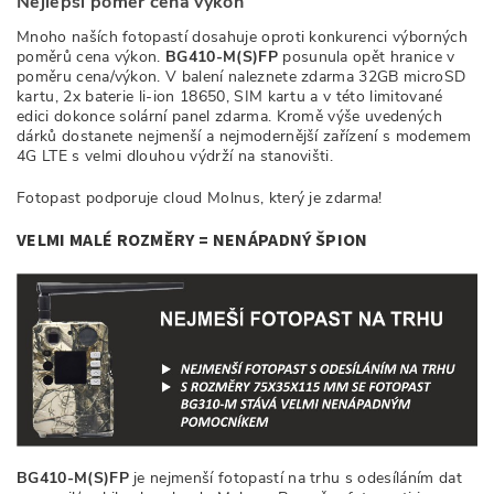
Nejlepší poměr cena výkon
Mnoho naších fotopastí dosahuje oproti konkurenci výborných
poměrů cena výkon.
BG410-M(S)FP
posunula opět hranice v
poměru cena/výkon. V balení naleznete zdarma 32GB microSD
kartu, 2x baterie li-ion 18650, SIM kartu a v této limitované
edici dokonce solární panel zdarma. Kromě výše uvedených
dárků dostanete nejmenší a nejmodernější zařízení s modemem
4G LTE s velmi dlouhou výdrží na stanovišti.
Fotopast podporuje cloud Molnus, který je zdarma!
VELMI MALÉ ROZMĚRY = NENÁPADNÝ ŠPION
BG410-M(S)FP
je nejmenší fotopastí na trhu s odesíláním dat