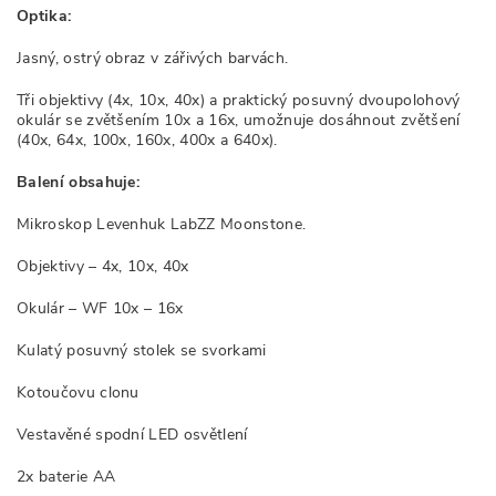
Optika:
Jasný, ostrý obraz v zářivých barvách.
Tři objektivy (4x, 10x, 40x) a praktický posuvný dvoupolohový
okulár se zvětšením 10x a 16x, umožnuje dosáhnout zvětšení
(40x, 64x, 100x, 160x, 400x a 640x).
Balení obsahuje:
Mikroskop Levenhuk LabZZ Moonstone.
Objektivy – 4x, 10x, 40x
Okulár – WF 10x – 16x
Kulatý posuvný stolek se svorkami
Kotoučovu clonu
Vestavěné spodní LED osvětlení
2x baterie AA