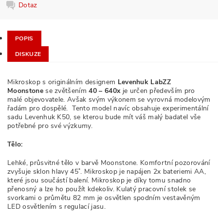
Dotaz
POPIS
DISKUZE
Mikroskop s originálním designem
Levenhuk LabZZ
Moonstone
se zvětšením
40 – 640x
je určen především pro
malé objevovatele. Avšak svým výkonem se vyrovná modelovým
řadám pro dospělé. Tento model navíc obsahuje experimentální
sadu Levenhuk K50, se kterou bude mít váš malý badatel vše
potřebné pro své výzkumy.
Tělo:
Lehké, průsvitné tělo v barvě Moonstone. Komfortní pozorování
zvyšuje sklon hlavy 45˚. Mikroskop je napájen 2x bateriemi AA,
které jsou součástí balení. Mikroskop je díky tomu snadno
přenosný a lze ho použít kdekoliv. Kulatý pracovní stolek se
svorkami o průmětu 82 mm je osvětlen spodním vestavěným
LED osvětlením s regulací jasu.