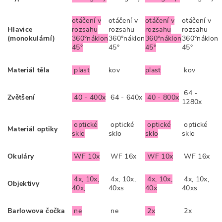
otáčení v
otáčení v
otáčení v
otáčení v
Hlavice
rozsahu
rozsahu
rozsahu
rozsahu
(monokulární)
360°náklon
360°náklon
360°náklon
360°náklon
45°
45°
45°
45°
Materiál těla
plast
kov
plast
kov
64 -
Zvětšení
40 - 400x
64 - 640x
40 - 800x
1280x
optické
optické
optické
optické
Materiál optiky
sklo
sklo
sklo
sklo
Okuláry
WF 10x
WF 16x
WF 10x
WF 16x
4x, 10x,
4x, 10x,
4x, 10x,
4x, 10x,
Objektivy
40x,
40xs
40x
40xs
Barlowova čočka
ne
ne
2x
2x