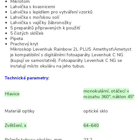
Mikrotom
Lahvička s kvasnicemi
Lahvička s lepidlem pro vytváření vzorků
Lahvička s mořskou solí
Lahvička s vajíčky žábronožky
5 preparátů připravených k použití
5 čistých sklíček
Pipeta
Prachový kryt
Mikroskop Levenhuk Rainbow 2L PLUS Amethyst\Ametyst
je kompatibilní s digitálními fotoaparáty Levenhuk C NG
(kupují se samostatně). Fotoaparáty Levenhuk C NG se
instalují místo okuláru na jeho tubus.
Technické parametry:
monokulární, otáčecí v
Hlavice
rozsahu 360°, náklon 45°
Materiál optiky
optické sklo
Zvětšení, x
64–640
Průměr tubusu okuláru, mm
23,2