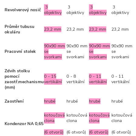
3
3
3
3
Revolverový nosič
objektivy
objektivy
objektivy
objektivy
Průměr tubusu
23,2 mm
23,2 mm
23,2 mm
23,2 mm
okuláru
90x90 mm
90x90 mm
90x90 mm
90x90 mm
Pracovní stolek
se
se
se
se
svorkami
svorkami
svorkami
svorkami
Zdvih stolku
pomocí
0 - 15
0 - 8
0 - 11
0 - 11
zaostř.mechanismu
vertikální
vertikální
vertikální
vertikální
(mm)
Zaostření
hrubé
hrubé
hrubé
hrubé
kotoučová
kotoučová
kotoučová
kotoučová
clona
clona
clona
clona
Kondenzor NA 0,65
(6 otvorů)
(6 otvorů)
(6 otvorů)
(6 otvorů)