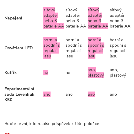
síťový
síťový
síťový
síťový
adaptér
adaptér
adaptér
adaptér
Napájení
nebo 3
nebo 3
nebo 3
nebo 3
baterie AA
baterie AA
baterie AA
baterie AA
horní a
horní a
horní a
horní a
spodní s
spodní s
spodní s
spodní s
Osvětlení LED
regulací
regulací
regulací
regulací
jasu
jasu
jasu
jasu
ano,
ano,
Kufřík
ne
ne
plastový
plastový
Experimentální
sada Levenhuk
ano
ano
ano
ano
K50
Buďte první, kdo napíše příspěvek k této položce.