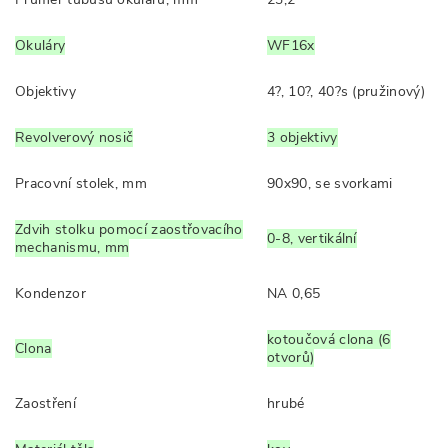
Okuláry
WF16x
Objektivy
4?, 10?, 40?s (pružinový)
Revolverový nosič
3 objektivy
Pracovní stolek, mm
90x90, se svorkami
Zdvih stolku pomocí zaostřovacího
0-8, vertikální
mechanismu, mm
Kondenzor
NA 0,65
kotoučová clona (6
Clona
otvorů)
Zaostření
hrubé