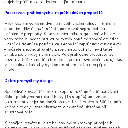
objektiv příliš nízko a dotkne se jím preparátu.
Pozorování průhledných a neprůhledných preparátů
Mikroskop je vybaven dvěma osvětlovacími tělesy, horním a
spodním, díky čemuž můžete pozorovat neprůhledné i
průhledné preparáty. K pozorování mikroorganismů v kapce
vody nebo buněčné struktury rostlin použijte spodní osvětlení.
Horní osvětlení se používá ke sledování neprůhledných objektů
– můžete zhodnotit kvalitu papíru nebo odhalit neviditelné
škrábance a vrypy na mincích. Poloprůhledné preparáty lze
pozorovat při zapnutém horním i spodním světelném zdroji. Jas
lze regulovat tak, aby byl konkrétní preparát co nejlépe
osvětlen.
Dobře promyšlený design
Spolehlivé kovové tělo mikroskopu umožňuje časté používání.
Sklon polohy monokulární hlavy (45 stupňů) umožňuje
pozorování v nejpohodlnější poloze. Lze jí otáčet o 360 stupňů
kolem své osy – tato vlastnost je skutečně užitečná při
skupinové práci.
K napájení osvětlení je třeba, aby byl mikroskop připojen k