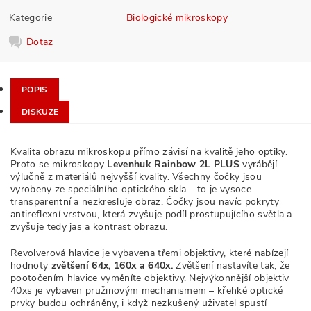
Kategorie
Biologické mikroskopy
Dotaz
POPIS
DISKUZE
Kvalita obrazu mikroskopu přímo závisí na kvalitě jeho optiky.
Proto se mikroskopy
Levenhuk Rainbow 2L PLUS
vyrábějí
výlučně z materiálů nejvyšší kvality. Všechny čočky jsou
vyrobeny ze speciálního optického skla – to je vysoce
transparentní a nezkresluje obraz. Čočky jsou navíc pokryty
antireflexní vrstvou, která zvyšuje podíl prostupujícího světla a
zvyšuje tedy jas a kontrast obrazu.
Revolverová hlavice je vybavena třemi objektivy, které nabízejí
hodnoty
zvětšení 64x, 160x a 640x.
Zvětšení nastavíte tak, že
pootočením hlavice vyměníte objektivy. Nejvýkonnější objektiv
40xs je vybaven pružinovým mechanismem – křehké optické
prvky budou ochráněny, i když nezkušený uživatel spustí