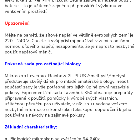
elektrické síti. Není-li v blízkosti žádná zásuvka, můžete použít
baterie – to je užitečné zejména při provádění výzkumu ve
venkovním prostředí.
Upozornění:
Mějte na paměti, že síťové napětí ve většině evropských zemí je
220 - 240 V. Chcete-li svůj přístroj používat v zemi s odlišnou
normou síťového napětí, nezapomeňte, že je naprosto nezbytné
použít napěťový měnič.
Pokusná sada pro začínající biology
Mikroskop Levenhuk Rainbow 2L PLUS Amethyst\Ametyst
představuje skvělý dárek pro mladé amatérské biology, neboť
součástí sady je vše potřebné pro jejich úplně první nezávislé
pokusy. Experimentální sada Lavenhuk K50 obsahuje preparáty
připravené k použití, pomůcky k výrobě svých vlastních,
užitečnou příručku pro uživatele, v níž jsou uvedeny veškeré
nezbytné informace o konstrukci teleskopu, doporučení k jeho
používání a návody na zajímavé pokusy.
Základní charakteristiky:
Biologický mikroskop se zvětšením 64-640x