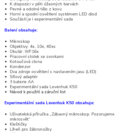
K dispozici v pěti úžasných barvách
Pevné a odolné tělo z kovu
Horní a spodní osvětlení systémem LED diod
Součástí je i experimentální sada
Balení obsahuje:
Mikroskop
Objektivy: 4x, 10x, 40xs
Okulár: WF16x
Pracovní stolek se svorkami
Kotoučová clona
Kondenzor
Dva zdroje osvětlení s nastavením jasu (LED)
Síťový adaptér
3 baterie AA
Experimentální sada Levenhuk K50
Návod k použití a záruční list
Experimentální sada Levenhuk K50 obsahuje:
Uživatelská příručka „Zábavný mikroskop. Pozorujeme
mikrosvět“
Kleštičky
Líheň pro žábronožky