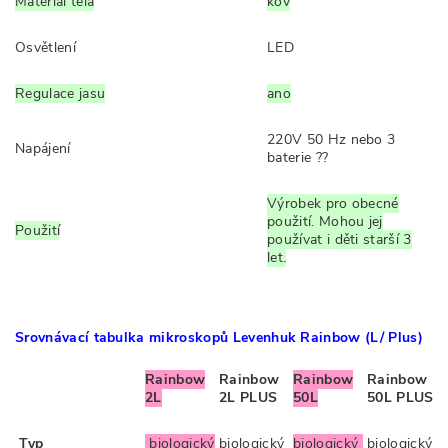
Materiál těla
kov
Osvětlení
LED
Regulace jasu
ano
220V 50 Hz nebo 3
Napájení
baterie ??
Výrobek pro obecné
použití. Mohou jej
Použití
používat i děti starší 3
let.
Srovnávací tabulka mikroskopů Levenhuk Rainbow (L/ Plus)
Rainbow
Rainbow
Rainbow
Rainbow
2L
2L PLUS
50L
50L PLUS
Typ
biologický
biologický
biologický
biologický