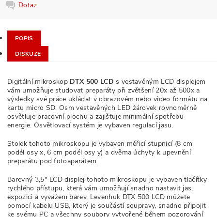
Dotaz
POPIS
DISKUZE
Digitální mikroskop
DTX 500 LCD
s vestavěným LCD displejem
vám umožňuje studovat preparáty při zvětšení 20x až 500x a
výsledky své práce ukládat v obrazovém nebo video formátu na
kartu micro SD. Osm vestavěných LED žárovek rovnoměrně
osvětluje pracovní plochu a zajišťuje minimální spotřebu
energie. Osvětlovací systém je vybaven regulací jasu.
Stolek tohoto mikroskopu je vybaven měřicí stupnicí (8 cm
podél osy x, 6 cm podél osy y) a dvěma úchyty k upevnění
preparátu pod fotoaparátem.
Barevný 3,5" LCD displej tohoto mikroskopu je vybaven tlačítky
rychlého přístupu, která vám umožňují snadno nastavit jas,
expozici a vyvážení barev. Levenhuk DTX 500 LCD můžete
pomocí kabelu USB, který je součástí soupravy, snadno připojit
ke svému PC a všechny soubory vytvořené během pozorování