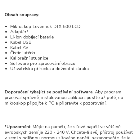
Obsah soupravy:
Mikroskop Levenhuk DTX 500 LCD
Adaptér*
Li-ion dobíjecí baterie
Kabel USB
Kabel AV
Čistící utěrku
Kalibrační stupnice
Software pro zpracování obrazu
Uživatelská příručka a doživotní záruka
Doporučení týkající se používání software.
Aby program
pracoval správně, instalovanou aplikaci spusťte až poté, co
mikroskop připojíte k PC a připravíte k pozorování.
*Upozornění:
Mějte na paměti, že síťové napětí ve většině
evropských zemí je 220 - 240 V. Chcete-li svůj přístroj používat
v zemi s odlišnou normou síťového napětí, nezapomeňte, že je