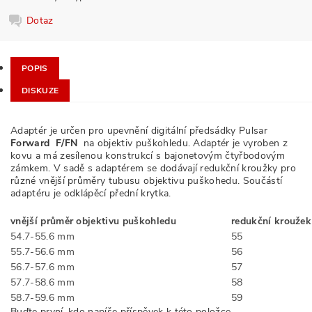
Dotaz
POPIS
DISKUZE
Adaptér je určen pro upevnění digitální předsádky Pulsar
Forward F/FN
na objektiv puškohledu. Adaptér je vyroben z
kovu a má zesílenou konstrukcí s bajonetovým čtyřbodovým
zámkem. V sadě s adaptérem se dodávají redukční kroužky pro
různé vnější průměry tubusu objektivu puškohedu. Součástí
adaptéru je odklápěcí přední krytka.
vnější průměr objektivu puškohledu
redukční kroužek
54.7-55.6 mm
55
55.7-56.6 mm
56
56.7-57.6 mm
57
57.7-58.6 mm
58
58.7-59.6 mm
59
Buďte první, kdo napíše příspěvek k této položce.