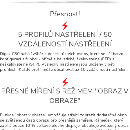
Přesnost!
5 PROFILŮ NASTŘELENÍ / 50
VZDÁLENOSTÍ NASTŘELENÍ
Digex C50 nabízí výběr z deseti různých osnov, které se liší barvou,
konfigurací a funkcí - přímé a balistické, škálovatelné (FFP) a
neškálovatelné (SFP). Výsledky nastřelení jsou uloženy v pěti
profilech. Každý profil může obsahovat až 10 vzdáleností nastřelení.
PŘESNÉ MÍŘENÍ S REŽIMEM "OBRAZ V
OBRAZE"
Funkce "obraz v obraze" umožňuje střelci zobrazit dodatečné okno
se zvětšenou časti obrazu pro přesnější zamíření. Rámeček, který
zabírá pouze 10 % celkové plochy displeje, obsahuje zvětšený obraz