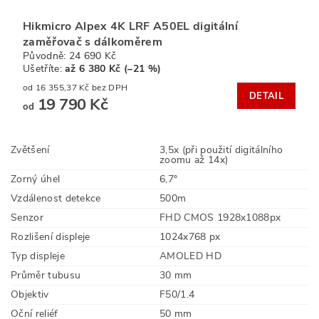
Hikmicro Alpex 4K LRF A50EL digitální
zaměřovač s dálkoměrem
Původně:
24 690 Kč
Ušetříte
:
až 6 380 Kč (–21 %)
od 16 355,37 Kč bez DPH
DETAIL
19 790 Kč
od
Zvětšení
3,5x (při použití digitálního
zoomu až 14x)
Zorný úhel
6,7°
Vzdálenost detekce
500m
Senzor
FHD CMOS 1928x1088px
Rozlišení displeje
1024x768 px
Typ displeje
AMOLED HD
Průměr tubusu
30 mm
Objektiv
F50/1.4
Oční reliéf
50 mm