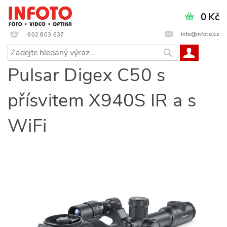
0 Kč
info@infoto.cz
602 803 637
Pulsar Digex C50 s
přísvitem X940S IR a s
WiFi