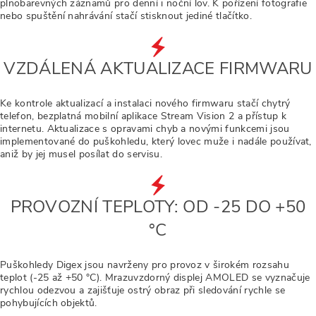
plnobarevných záznamů pro denní i noční lov. K pořízení fotografie
nebo spuštění nahrávání stačí stisknout jediné tlačítko.
VZDÁLENÁ AKTUALIZACE FIRMWARU
Ke kontrole aktualizací a instalaci nového firmwaru stačí chytrý
telefon, bezplatná mobilní aplikace Stream Vision 2 a přístup k
internetu. Aktualizace s opravami chyb a novými funkcemi jsou
implementované do puškohledu, který lovec muže i nadále používat,
aniž by jej musel posílat do servisu.
PROVOZNÍ TEPLOTY: OD -25 DO +50
°C
Puškohledy Digex jsou navrženy pro provoz v širokém rozsahu
teplot (-25 až +50 °C). Mrazuvzdorný displej AMOLED se vyznačuje
rychlou odezvou a zajišťuje ostrý obraz při sledování rychle se
pohybujících objektů.