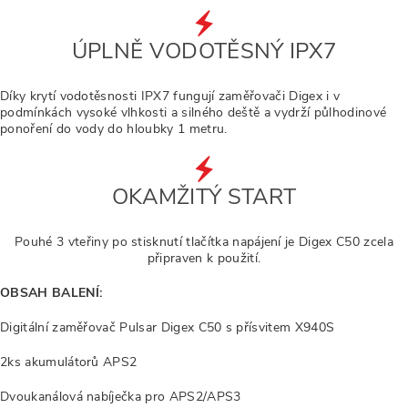
ÚPLNĚ VODOTĚSNÝ IPX7
Díky krytí vodotěsnosti IPX7 fungují zaměřovači Digex i v
podmínkách vysoké vlhkosti a silného deště a vydrží půlhodinové
ponoření do vody do hloubky 1 metru.
OKAMŽITÝ START
Pouhé 3 vteřiny po stisknutí tlačítka napájení je Digex C50 zcela
připraven k použití.
OBSAH BALENÍ:
Digitální zaměřovač Pulsar Digex C50 s přísvitem X940S
2ks akumulátorů APS2
Dvoukanálová nabíječka pro APS2/APS3