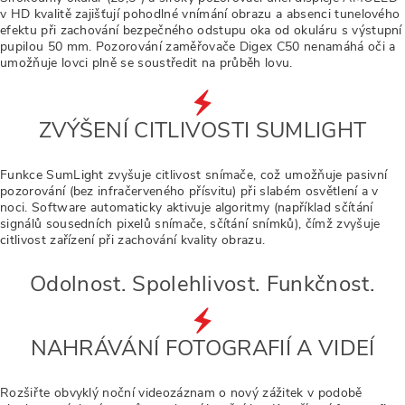
v HD kvalitě zajišťují pohodlné vnímání obrazu a absenci tunelového
efektu při zachování bezpečného odstupu oka od okuláru s výstupní
pupilou 50 mm. Pozorování zaměřovače Digex C50 nenamáhá oči a
umožňuje lovci plně se soustředit na průběh lovu.
ZVÝŠENÍ CITLIVOSTI SUMLIGHT
Funkce SumLight zvyšuje citlivost snímače, což umožňuje pasivní
pozorování (bez infračerveného přísvitu) při slabém osvětlení a v
noci. Software automaticky aktivuje algoritmy (například sčítání
signálů sousedních pixelů snímače, sčítání snímků), čímž zvyšuje
citlivost zařízení při zachování kvality obrazu.
Odolnost. Spolehlivost. Funkčnost.
NAHRÁVÁNÍ FOTOGRAFIÍ A VIDEÍ
Rozšiřte obvyklý noční videozáznam o nový zážitek v podobě