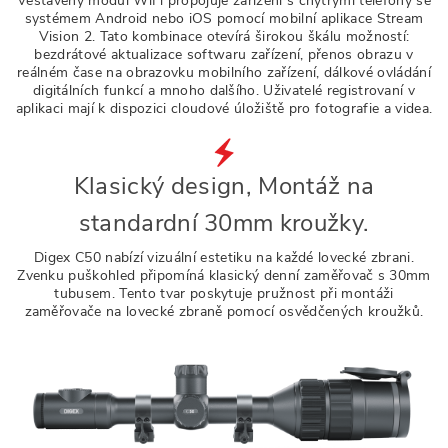
Vestavěný modul WiFi propojuje zařízení s chytrými telefony se
systémem Android nebo iOS pomocí mobilní aplikace Stream
Vision 2. Tato kombinace otevírá širokou škálu možností:
bezdrátové aktualizace softwaru zařízení, přenos obrazu v
reálném čase na obrazovku mobilního zařízení, dálkové ovládání
digitálních funkcí a mnoho dalšího. Uživatelé registrovaní v
aplikaci mají k dispozici cloudové úložiště pro fotografie a videa.
Klasický design, Montáž na
standardní 30mm kroužky.
Digex C50 nabízí vizuální estetiku na každé lovecké zbrani.
Zvenku puškohled připomíná klasický denní zaměřovač s 30mm
tubusem. Tento tvar poskytuje pružnost při montáži
zaměřovače na lovecké zbraně pomocí osvědčených kroužků.