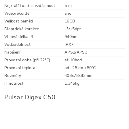
Nejkratší ostřící vzdálenost
5 m
Videorekorder
ano
Velikost paměti
16GB
Dioptrická korekce
-3/+5dpt
Vlnová délka IR
940nm
Voděodolnost
IPX7
Napájení
APS2/APS3
Provozní doba (při 22°C)
až 10hod.
Provozní teplota
od -25 do +50°C
Rozměry
408x78x83mm
Hmotnost
1,345kg
Pulsar Digex C50