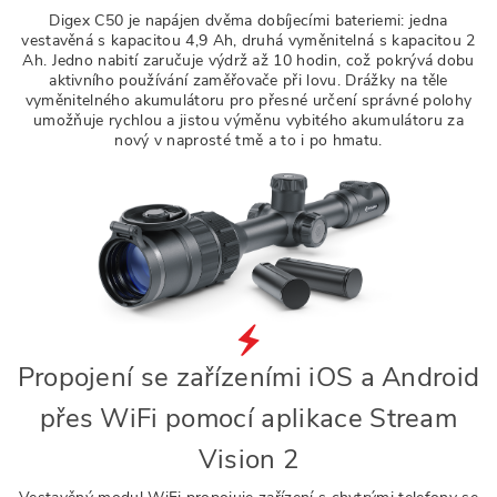
Digex C50 je napájen dvěma dobíjecími bateriemi: jedna
vestavěná s kapacitou 4,9 Ah, druhá vyměnitelná s kapacitou 2
Ah. Jedno nabití zaručuje výdrž až 10 hodin, což pokrývá dobu
aktivního používání zaměřovače při lovu. Drážky na těle
vyměnitelného akumulátoru pro přesné určení správné polohy
umožňuje rychlou a jistou výměnu vybitého akumulátoru za
nový v naprosté tmě a to i po hmatu.
Propojení se zařízeními iOS a Android
přes WiFi pomocí aplikace Stream
Vision 2