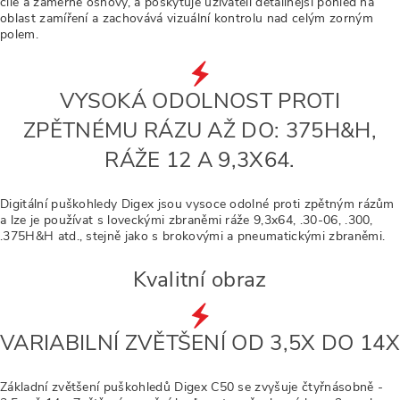
cíle a záměrné osnovy, a poskytuje uživateli detailnější pohled na
oblast zamíření a zachovává vizuální kontrolu nad celým zorným
polem.
VYSOKÁ ODOLNOST PROTI
ZPĚTNÉMU RÁZU AŽ DO: 375H&H,
RÁŽE 12 A 9,3X64.
Digitální puškohledy Digex jsou vysoce odolné proti zpětným rázům
a lze je používat s loveckými zbraněmi ráže 9,3x64, .30-06, .300,
.375H&H atd., stejně jako s brokovými a pneumatickými zbraněmi.
Kvalitní obraz
VARIABILNÍ ZVĚTŠENÍ OD 3,5X DO 14X
Základní zvětšení puškohledů Digex C50 se zvyšuje čtyřnásobně -