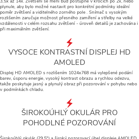
3,5x až 14x. Zvětšení se mění buď postupně v krocích po 2x, nebo
plynule, aby bylo možné nastavit pro konkrétní podmínky ideální
poměr zvětšení a viditelného zorného pole . Snímač s vysokým
rozlišením zaručuje možnost přesného zamíření a střelby na velké
vzdálenosti v celém rozsahu zvětšení - úroveň detailů je zachována i
při maximálním zvětšení.
VYSOCE KONTRASTNÍ DISPLEJ HD
AMOLED
Displej HD AMOLED s rozlišením 1024x768 má vylepšené podání
barev, úsporu energie, vysoký kontrast obrazu a rychlou odezvu,
takže poskytuje jasný a plynulý obraz při pozorování v pohybu nebo
v podmínkách chladu.
ŠIROKOÚHLÝ OKULÁR PRO
POHODLNÉ POZOROVÁNÍ
Širokoúhlý okulár (29,5°) a široký pozorovací úhel displeje AMOLED