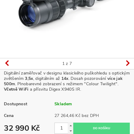
1
z 7
Digitální zaměřovač v designu klasického puškohledu s optickým
zvětšením
3,5
x
, digitálním až
14x
. Dosah pozorování
více jak
500m
. Plnobarevné zobrazení s režimem "Colour Twilight".
Včetně WiFi
a přísvitu Digex X940S IR.
Dostupnost
Skladem
Cena
27 264,46 Kč bez DPH
32 990 Kč