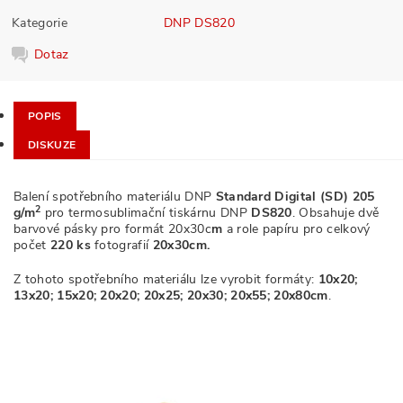
Kategorie
DNP DS820
Dotaz
POPIS
DISKUZE
Balení spotřebního materiálu DNP
Standard Digital (SD) 205
2
g/m
pro termosublimační tiskárnu DNP
DS820
. Obsahuje dvě
barvové pásky pro formát 20x30c
m
a role papíru pro celkový
počet
220 ks
fotografií
20x30cm.
Z tohoto spotřebního materiálu lze vyrobit formáty:
10x20;
13x20; 15x20; 20x20; 20x25; 20x30; 20x55; 20x80cm
.