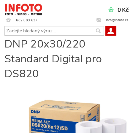
0 Kč
info@infoto.cz
602 803 637
DNP 20x30/220
Standard Digital pro
DS820