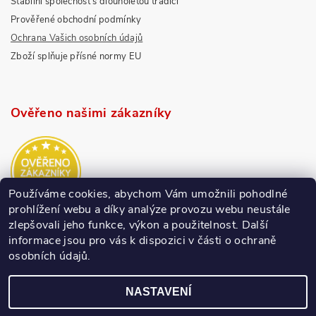
Stabilní společnost s dlouholetou tradicí
Prověřené obchodní podmínky
Ochrana Vašich osobních údajů
Zboží splňuje přísné normy EU
Ověřeno našimi zákazníky
Používáme cookies, abychom Vám umožnili pohodlné
prohlížení webu a díky analýze provozu webu neustále
zlepšovali jeho funkce, výkon a použitelnost.
Další
informace jsou pro vás k dispozici v části o ochraně
osobních údajů.
NASTAVENÍ