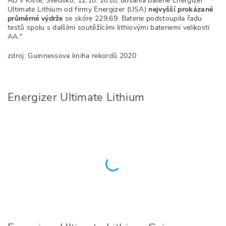
AB v Kistě, Švédsko, 12.10. 2018, dosáhla baterie Energizer
Ultimate Lithium od firmy Energizer (USA)
nejvyšší prokázané
průměrné výdrže
se skóre 229,69. Baterie podstoupila řadu
testů spolu s dalšími soutěžícími lithiovými bateriemi velikosti
AA."
zdroj: Guinnessova kniha rekordů 2020
Energizer Ultimate Lithium