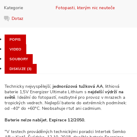
Kategorie
Fotopasti, kterým nic neuteče
Dotaz
POPIS
VIDEO
SOUBORY
DISKUZE (3)
Technicky nejvyspělejší,
jednorázová tužková AA
, lithiová
baterie 1,5V Energizer Ultimate Lithium s
nejdelší výdrží na
světě
. Ideální do fotopastí, nezbytné pro provoz v mrazech a
tropických vedrech. Nejlepší baterie do extrémních podmínek:
od -40° do +60°C. Neobsahuje rtuť ani cadmium.
Baterie nelze nabíjet. Expirace 12/2050.
"V testech prováděných technickými poradci Intertek Semko