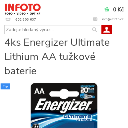
0 Kč
info@infoto.cz
602 803 637
4ks Energizer Ultimate
Lithium AA tužkové
baterie
Tip