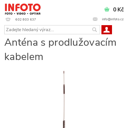
0 Kč
info@infoto.cz
602 803 637
Anténa s prodlužovacím
kabelem