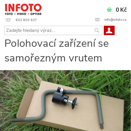
0 Kč
info@infoto.cz
602 803 637
Polohovací zařízení se
samořezným vrutem