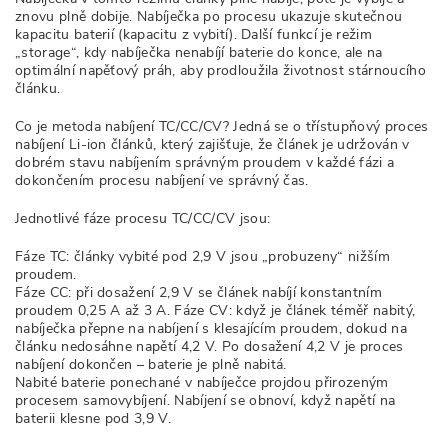
znovu plně dobije. Nabíječka po procesu ukazuje skutečnou
kapacitu baterií (kapacitu z vybití). Další funkcí je režim
„storage“, kdy nabíječka nenabíjí baterie do konce, ale na
optimální napěťový práh, aby prodloužila životnost stárnoucího
článku.
Co je metoda nabíjení TC/CC/CV? Jedná se o třístupňový proces
nabíjení Li-ion článků, který zajišťuje, že článek je udržován v
dobrém stavu nabíjením správným proudem v každé fázi a
dokončením procesu nabíjení ve správný čas.
Jednotlivé fáze procesu TC/CC/CV jsou:
Fáze TC: články vybité pod 2,9 V jsou „probuzeny“ nižším
proudem.
Fáze CC: při dosažení 2,9 V se článek nabíjí konstantním
proudem 0,25 A až 3 A. Fáze CV: když je článek téměř nabitý,
nabíječka přepne na nabíjení s klesajícím proudem, dokud na
článku nedosáhne napětí 4,2 V. Po dosažení 4,2 V je proces
nabíjení dokončen – baterie je plně nabitá.
Nabité baterie ponechané v nabíječce projdou přirozeným
procesem samovybíjení. Nabíjení se obnoví, když napětí na
baterii klesne pod 3,9 V.