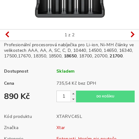
1
z 2
Profesionální procesorová nabíječka pro Li-ion, Ni-MH články ve
velikostech AAA, AA, A, SC, C, D, 10440, 14500, 14650, 16340,
17500,17670, 18350, 18500,
18650
, 18700, 20700,
21700
.
Dostupnost
Skladem
Cena
735,54 Kč bez DPH
890 Kč
Kód produktu
XTARVC4SL
Značka
Xtar
Kategorie
Fotopasti, kterým nic neuteče