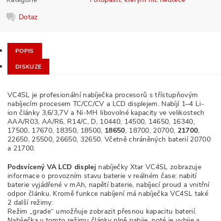
Dotaz
POPIS
DISKUZE
VC4SL je profesionální nabíječka procesorů s třístupňovým
nabíjecím procesem TC/CC/CV a LCD displejem. Nabíjí 1–4 Li-
ion články 3,6/3,7V a Ni-MH libovolné kapacity ve velikostech
AAA/R03, AA/R6, R14/C, D, 10440, 14500, 14650, 16340,
17500, 17670, 18350, 18500,
18650
, 18700, 20700,
21700
,
22650, 25500, 26650, 32650. Včetně chráněných baterií 20700
a 21700.
Podsvícený VA LCD displej
nabíječky Xtar VC4SL zobrazuje
informace o provozním stavu baterie v reálném čase: nabití
baterie vyjádřené v mAh, napětí baterie, nabíjecí proud a vnitřní
odpor článku. Kromě funkce nabíjení má nabíječka VC4SL také
2 další režimy:
Režim „grade“ umožňuje zobrazit přesnou kapacitu baterií.
Nabíječka v tomto režimu články plně nabije, poté je vybije a