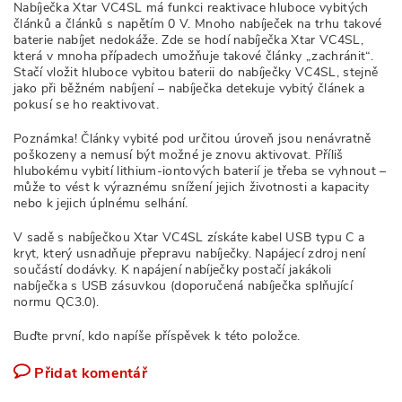
Nabíječka Xtar VC4SL má funkci reaktivace hluboce vybitých
článků a článků s napětím 0 V. Mnoho nabíječek na trhu takové
baterie nabíjet nedokáže. Zde se hodí nabíječka Xtar VC4SL,
která v mnoha případech umožňuje takové články „zachránit“.
Stačí vložit hluboce vybitou baterii do nabíječky VC4SL, stejně
jako při běžném nabíjení – nabíječka detekuje vybitý článek a
pokusí se ho reaktivovat.
Poznámka! Články vybité pod určitou úroveň jsou nenávratně
poškozeny a nemusí být možné je znovu aktivovat. Příliš
hlubokému vybití lithium-iontových baterií je třeba se vyhnout –
může to vést k výraznému snížení jejich životnosti a kapacity
nebo k jejich úplnému selhání.
V sadě s nabíječkou Xtar VC4SL získáte kabel USB typu C a
kryt, který usnadňuje přepravu nabíječky. Napájecí zdroj není
součástí dodávky. K napájení nabíječky postačí jakákoli
nabíječka s USB zásuvkou (doporučená nabíječka splňující
normu QC3.0).
Buďte první, kdo napíše příspěvek k této položce.
Přidat komentář