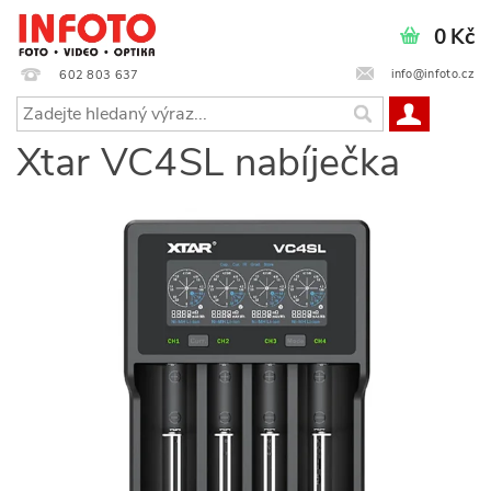
0 Kč
info@infoto.cz
602 803 637
Xtar VC4SL nabíječka