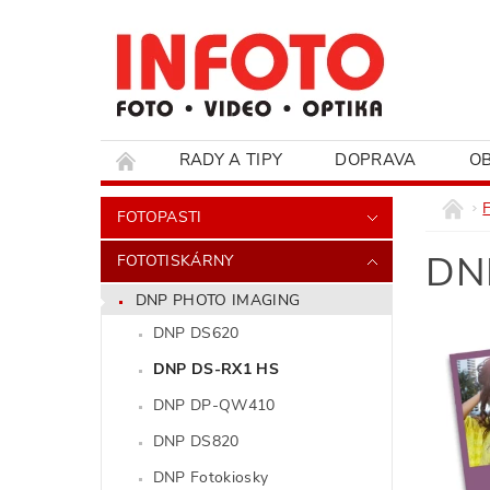
RADY A TIPY
DOPRAVA
O
HODNOCENÍ OBCHODU
FOTOPASTI
DNP
FOTOTISKÁRNY
DNP PHOTO IMAGING
DNP DS620
DNP DS-RX1 HS
DNP DP-QW410
DNP DS820
DNP Fotokiosky