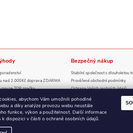
výhody
Bezpečný nákup
poradenství
Stabilní společnost s dlouholetou t
pu nad 2.000Kč doprava ZDARMA
Prověřené obchodní podmínky
e pouze TOP značky
Ochrana Vašich osobních údajů
rdní záruky a servis
Zboží splňuje přísné normy EU
cookies, abychom Vám umožnili pohodlné
SO
webu a díky analýze provozu webu neustále
jeho funkce, výkon a použitelnost.
Další informace
s k dispozici v části o ochraně osobních údajů.