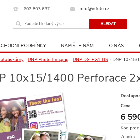
info@infoto.cz
602 803 637
BCHODNÍ PODMÍNKY
NAPIŠTE NÁM
O NÁS
Fototiskárny
DNP Photo Imaging
DNP DS-RX1 HS
DNP 10x15/1
 10x15/1400 Perforace 2
Dostupn
Cena
6 59
Kód prod
Značka