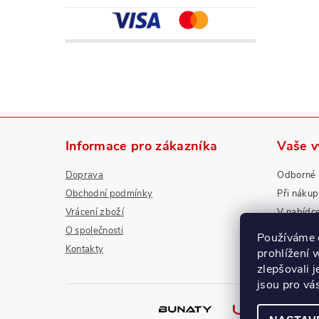
Informace pro zákazníka
Vaše 
Doprava
Odborné 
Obchodní podmínky
Při náku
Vrácení zboží
V nabídc
O společnosti
Nadstanda
Používáme 
Kontakty
prohlížení 
zlepšovali 
jsou pro vá