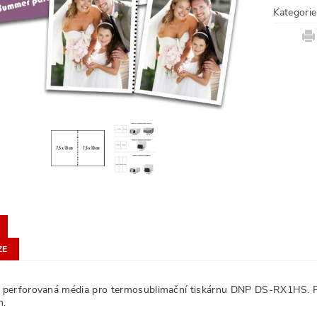
Kategorie
ZE
í perforovaná média pro termosublimační tiskárnu DNP DS-RX1HS. Po
m.