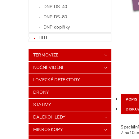
DNP DS-40
DNP DS-80
DNP doplňky
HITI
TERMOVIZE
NOČNÍ VIDĚNÍ
LOVECKÉ DETEKTORY
DRONY
POPIS
STATIVY
DISKU
DALEKOHLEDY
Speciáln
MIKROSKOPY
7,5x10c