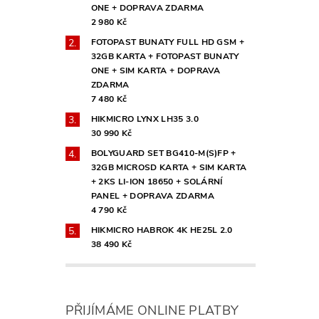
ONE + DOPRAVA ZDARMA
2 980 Kč
FOTOPAST BUNATY FULL HD GSM +
32GB KARTA + FOTOPAST BUNATY
ONE + SIM KARTA + DOPRAVA
ZDARMA
7 480 Kč
HIKMICRO LYNX LH35 3.0
30 990 Kč
BOLYGUARD SET BG410-M(S)FP +
32GB MICROSD KARTA + SIM KARTA
+ 2KS LI-ION 18650 + SOLÁRNÍ
PANEL + DOPRAVA ZDARMA
4 790 Kč
HIKMICRO HABROK 4K HE25L 2.0
38 490 Kč
PŘIJÍMÁME ONLINE PLATBY