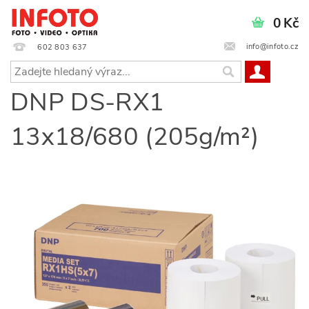
0 Kč
info@infoto.cz
602 803 637
DNP DS-RX1
13x18/680 (205g/m²)