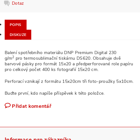
Dotaz
POPIS
DISKUZE
Balení spotřebního materiálu DNP Premium Digital 230
2
g/m
pro termosublimační tiskárnu DS620. Obsahuje dvě
barvové pásky pro formát 15x20 a předperforované role papíru
pro celkový počet 400 ks fotografií 15x20 cm.
Perforací vznikají z formátu 15x20cm tři foto-proužky 5x10cm.
Buďte první, kdo napíše příspěvek k této položce.
Přidat komentář
Informace pro zákazníka