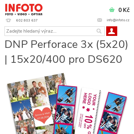
0 Kč
info@infoto.cz
602 803 637
DNP Perforace 3x (5x20)
| 15x20/400 pro DS620