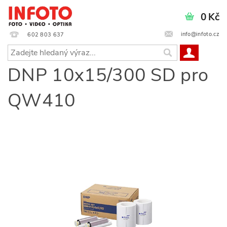
0 Kč
info@infoto.cz
602 803 637
DNP 10x15/300 SD pro
QW410