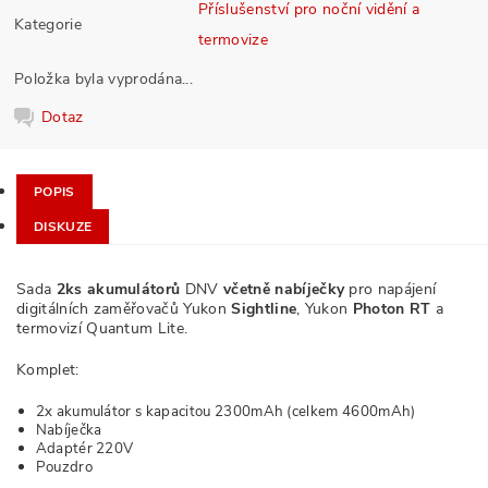
Příslušenství pro noční vidění a
Kategorie
termovize
Položka byla vyprodána...
Dotaz
POPIS
DISKUZE
Sada
2ks akumulátorů
DNV
včetně nabíječky
pro napájení
digitálních zaměřovačů Yukon
Sightline
, Yukon
Photon RT
a
termovizí Quantum Lite.
Komplet:
2x akumulátor s kapacitou 2300mAh (celkem 4600mAh)
Nabíječka
Adaptér 220V
Pouzdro