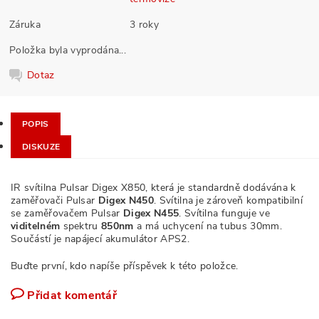
Záruka
3 roky
Položka byla vyprodána...
Dotaz
POPIS
DISKUZE
IR svítilna Pulsar Digex X850, která je standardně dodávána k
zaměřovači Pulsar
Digex N450
. Svítilna je zároveň kompatibilní
se zaměřovačem Pulsar
Digex N455
. Svítilna funguje ve
viditelném
spektru
850nm
a má uchycení na tubus 30mm.
Součástí je napájecí akumulátor APS2.
Buďte první, kdo napíše příspěvek k této položce.
Přidat komentář