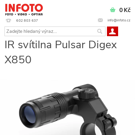
0 Kč
info@infoto.cz
602 803 637
IR svítilna Pulsar Digex
X850