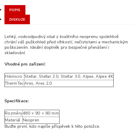
POPIS
DISKUZE
Lehký, vodoodpudivý obal z kvalitního neoprenu spolehlivě
chrání váš puškohled před vlhkostí, nečistotami a mechanickým
poškozením. Ideální doplněk pro bezpečné přenášení i
skladování.
Vhodné pro zařízení:
Hikmicro
Stellar, Stellar 2.0, Stellar 3.0, Alpex, Alpex 4K
ThermTec
Ares, Ares 2.0
Specifikace:
Rozměry
480 × 90 × 80 mm
Materiál
Neopren
Buďte první, kdo napíše příspěvek k této položce.