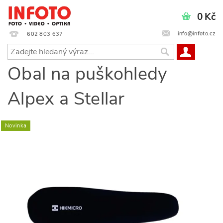
0 Kč
info@infoto.cz
602 803 637
Obal na puškohledy
Alpex a Stellar
Novinka