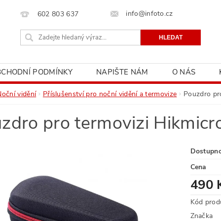
info@infoto.cz
602 803 637
BCHODNÍ PODMÍNKY
NAPIŠTE NÁM
O NÁS
Noční vidění
Příslušenství pro noční vidění a termovize
Pouzdro pr
zdro pro termovizi Hikmic
Dostupn
Cena
490 
Kód prod
Značka