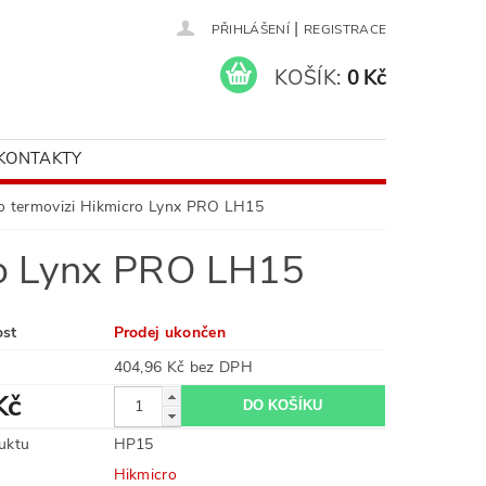
|
PŘIHLÁŠENÍ
REGISTRACE
KOŠÍK:
0 Kč
KONTAKTY
o termovizi Hikmicro Lynx PRO LH15
ro Lynx PRO LH15
ost
Prodej ukončen
404,96 Kč bez DPH
Kč
uktu
HP15
Hikmicro