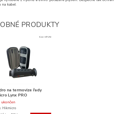
 na kabel.
OBNÉ PRODUKTY
Kód:
HPUNI
ro na termovize řady
icro Lynx PRO
j ukončen
a:
Hikmicro