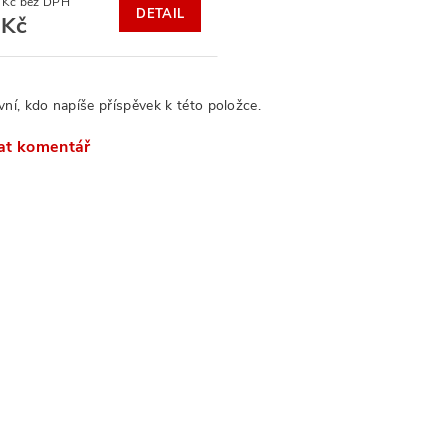
404,96 Kč bez DPH
DETAIL
 Kč
vní, kdo napíše příspěvek k této položce.
at komentář