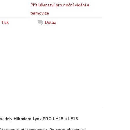
Příslušenství pro noční vidění a
termovize
Tisk
Dotaz
 modely
Hikmicro Lynx PRO LH15
a
LE15.
 termovizi při transportu. Pouzdro obsahuje i