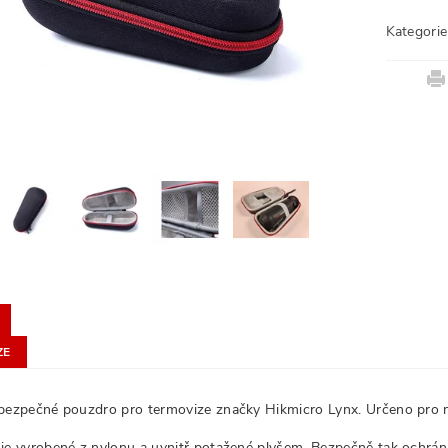
Kategorie
ZE
bezpečné pouzdro pro termovize značky Hikmicro Lynx. Určeno pro
je vyrobené z nylonu a uvnitř potažené plyšem. Bezpečně tak ochrání