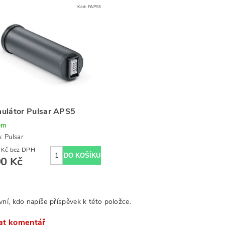
Kód:
PAPS5
ulátor Pulsar APS5
em
a:
Pulsar
900,83 Kč bez DPH
90 Kč
vní, kdo napíše příspěvek k této položce.
at komentář