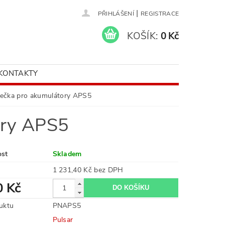
|
PŘIHLÁŠENÍ
REGISTRACE
KOŠÍK:
0 Kč
KONTAKTY
íječka pro akumulátory APS5
ory APS5
ost
Skladem
1 231,40 Kč bez DPH
0 Kč
uktu
PNAPS5
Pulsar