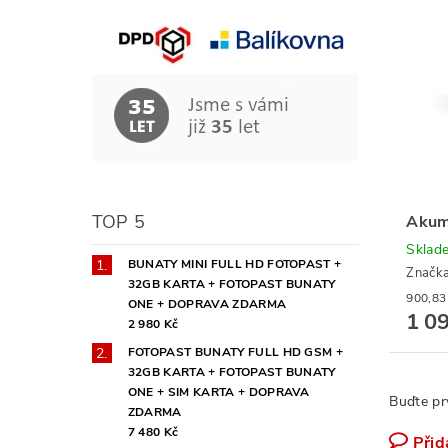
TOP 5
Akum
Sklad
BUNATY MINI FULL HD FOTOPAST +
Značk
32GB KARTA + FOTOPAST BUNATY
ONE + DOPRAVA ZDARMA
1 0
2 980 Kč
FOTOPAST BUNATY FULL HD GSM +
32GB KARTA + FOTOPAST BUNATY
ONE + SIM KARTA + DOPRAVA
Buďte pr
ZDARMA
7 480 Kč
Přid