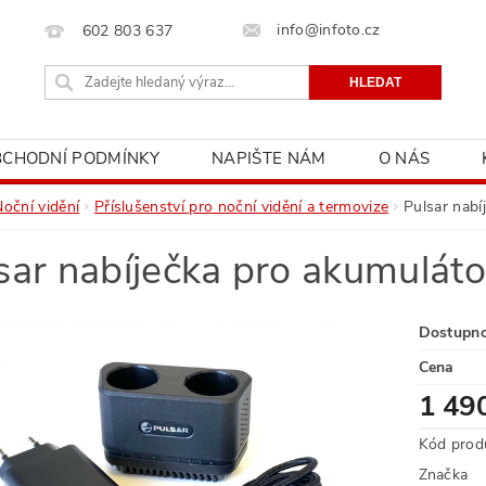
info@infoto.cz
602 803 637
BCHODNÍ PODMÍNKY
NAPIŠTE NÁM
O NÁS
Noční vidění
Příslušenství pro noční vidění a termovize
Pulsar nab
sar nabíječka pro akumulát
Dostupn
Cena
1 49
Kód prod
Značka