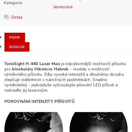
Kategorie
termovize
Dotaz
POPIS
DISKUZE
TenoSight H-940 Laser Max
je nejvýkonnější možností přísvitu
pro
binokuláry Hikmicro Habrok
- modely s možností
výměnného přísvitu. Díky vysoké intenzitě a dlouhému dosahu
zlepšuje viditelnost v náročných podmínkách. Snadno
vyměnitelný - jednoduše vyšroubujte původní LED přísvit a
nahraďte jej laserovým.
POROVNÁNÍ INTENZITY PŘÍSVITŮ