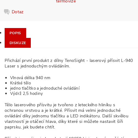
termovize
Dotaz
POPIS
DISKUZE
Přichází první produkt z dílny TenoSight - laserový přísvit L-940
Laser s jednoduchým ovládáním.
Vlnová délka 940 nm
Krátké tělo
jedno tlačítko a jednoduché ovládání
Výdrž 2,5 hodiny
Tělo laserového přísvitu je tvořeno z leteckého hliníku s
ochranou vrstvou a je krátké. Přísvit má velmi jednoduché
ovládání díky jednomu tlačítku a LED indikátoru. Další skvělou
vlastností je otáčecí hlava, díky které si můžete nastavit šíři
paprsku, jak budete chtít.