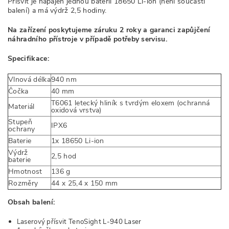
Přísvit je napájen jednou baterií 18650 Li-ion (není součástí
balení) a má výdrž 2,5 hodiny.
Na zařízení poskytujeme záruku 2 roky a garanci zapůjčení
náhradního přístroje v případě potřeby servisu.
Specifikace:
Vlnová délka
940 nm
Čočka
40 mm
T6061 letecký hliník s tvrdým eloxem (ochranná
Materiál
oxidová vrstva)
Stupeň
IPX6
ochrany
Baterie
1x 18650 Li-ion
Výdrž
2,5 hod
baterie
Hmotnost
136 g
Rozměry
44 x 25,4 x 150 mm
Obsah balení:
Laserový přísvit TenoSight L-940 Laser