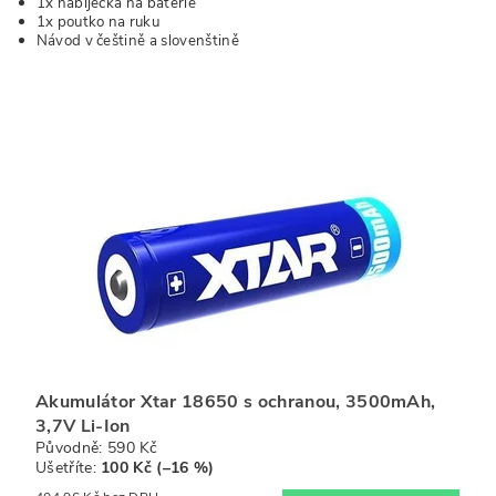
1x nabíječka na baterie
1x poutko na ruku
Návod v češtině a slovenštině
Akumulátor Xtar 18650 s ochranou, 3500mAh,
3,7V Li-Ion
Původně:
590 Kč
Ušetříte
:
100 Kč (–16 %)