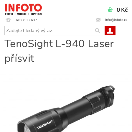
0 Kč
info@infoto.cz
602 803 637
TenoSight L-940 Laser
přísvit