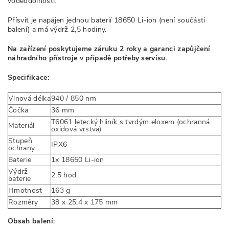
voděodolností.
Přísvit je napájen jednou baterií 18650 Li-ion (není součástí
balení) a má výdrž 2,5 hodiny.
Na zařízení poskytujeme záruku 2 roky a garanci zapůjčení
náhradního přístroje v případě potřeby servisu.
Specifikace:
Vlnová délka
940 / 850 nm
Čočka
36 mm
T6061 letecký hliník s tvrdým eloxem (ochranná
Materiál
oxidová vrstva)
Stupeň
IPX6
ochrany
Baterie
1x 18650 Li-ion
Výdrž
2,5 hod.
baterie
Hmotnost
163 g
Rozměry
38 x 25,4 x 175 mm
Obsah balení: