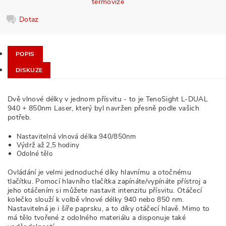
termovize
Dotaz
POPIS
DISKUZE
Dvě vlnové délky v jednom přísvitu - to je TenoSight L-DUAL
940 + 850nm Laser, který byl navržen přesně podle vašich
potřeb.
Nastavitelná vlnová délka 940/850nm
Výdrž až 2,5 hodiny
Odolné tělo
Ovládání je velmi jednoduché díky hlavnímu a otočnému
tlačítku. Pomocí hlavního tlačítka zapínáte/vypínáte přístroj a
jeho otáčením si můžete nastavit intenzitu přísvitu. Otáčecí
kolečko slouží k volbě vlnové délky 940 nebo 850 nm.
Nastavitelná je i šíře paprsku, a to díky otáčecí hlavě. Mimo to
má tělo tvořené z odolného materiálu a disponuje také