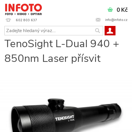
0 Kč
info@infoto.cz
602 803 637
TenoSight L-Dual 940 +
850nm Laser přísvit