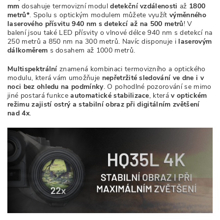
mm
dosahuje termovizní modul
detekční vzdálenosti
až
1800
metrů*
.
Spolu s optickým modulem můžete využít
výměnného
laserového přísvitu 940 nm
s detekcí až na 500 metrů
!
V
balení jsou také LED přísvity o vlnové délce 940 nm s detekcí na
250 metrů a 850 nm na 300 metrů. Navíc disponuje i
laserovým
dálkoměrem
s dosahem až 1000 metrů.
Multispektrální
znamená kombinaci termovizního a optického
modulu, která vám umožňuje
nepřetržité sledování ve dne i v
noci bez ohledu na podmínky
. O pohodlné pozorování se mimo
jiné postará funkce
automatické stabilizace
, která
v optickém
režimu zajistí ostrý a stabilní obraz při digitálním zvětšení
nad 4x
.