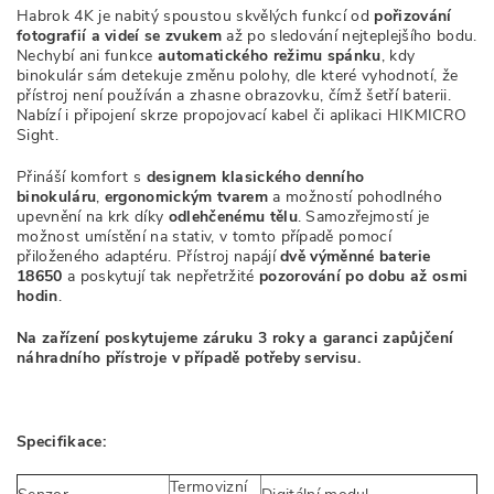
Habrok 4K je nabitý spoustou skvělých funkcí od
pořizování
fotografií a videí se zvukem
až po sledování nejteplejšího bodu.
Nechybí ani funkce
automatického režimu spánku
, kdy
binokulár sám detekuje změnu polohy, dle které vyhodnotí, že
přístroj není používán a zhasne obrazovku, čímž šetří baterii.
Nabízí i připojení skrze propojovací kabel či aplikaci HIKMICRO
Sight.
Přináší komfort s
designem klasického denního
binokuláru
,
ergonomickým tvarem
a možností pohodlného
upevnění na krk díky
odlehčenému tělu
. Samozřejmostí je
možnost umístění na stativ, v tomto případě pomocí
přiloženého adaptéru. Přístroj napájí
dvě výměnné baterie
18650
a poskytují tak nepřetržité
pozorování po dobu až osmi
hodin
.
Na zařízení poskytujeme záruku 3 roky a garanci zapůjčení
náhradního přístroje v případě potřeby servisu.
Specifikace:
Termovizní