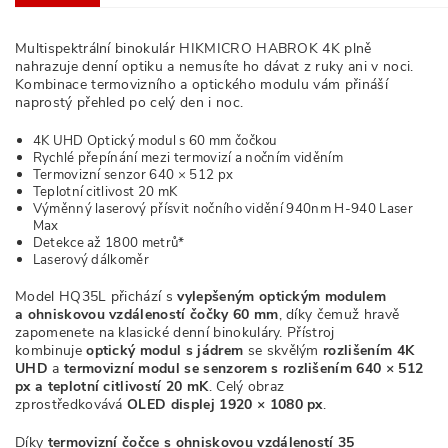
Multispektrální binokulár HIKMICRO HABROK 4K plně
nahrazuje denní optiku a nemusíte ho dávat z ruky ani v noci.
Kombinace termovizního a optického modulu vám přináší
naprostý přehled po celý den i noc.
4K UHD Optický modul s 60 mm čočkou
Rychlé přepínání mezi termovizí a nočním viděním
Termovizní senzor 640 × 512 px
Teplotní citlivost 20 mK
Výměnný laserový přísvit nočního vidění 940nm H-940 Laser
Max
Detekce až 1800 metrů*
Laserový dálkoměr
Model HQ35L přichází s
vylepšeným optickým modulem
a
ohniskovou vzdáleností čočky 60 mm
, díky čemuž hravě
zapomenete na klasické denní binokuláry. Přístroj
kombinuje
optický modul s jádrem
se skvělým
rozlišením 4K
UHD
a
termovizní modul se senzorem s rozlišením 640 × 512
px a teplotní citlivostí 20 mK
. Celý obraz
zprostředkovává
OLED displej 1920 × 1080 px
.
Díky
termovizní čočce
s ohniskovou vzdáleností 35