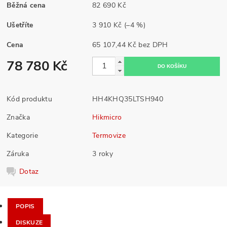
Běžná cena
82 690 Kč
Ušetříte
3 910 Kč
(–4 %)
Cena
65 107,44 Kč bez DPH
78 780 Kč
Kód produktu
HH4KHQ35LTSH940
Značka
Hikmicro
Kategorie
Termovize
Záruka
3 roky
Dotaz
POPIS
DISKUZE