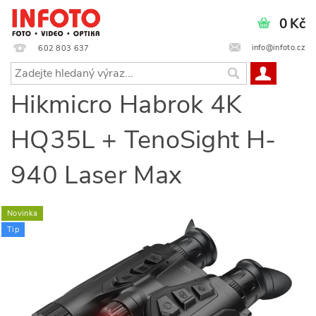
0 Kč
info@infoto.cz
602 803 637
Hikmicro Habrok 4K
HQ35L + TenoSight H-
940 Laser Max
Novinka
Tip