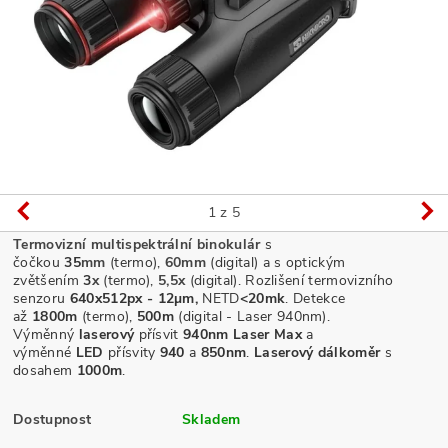
1
z 5
Termovizní multispektrální binokulár
s
čočkou
35
mm
(termo),
60mm
(digital)
a s optickým
zvětšením
3
x
(termo),
5,5x
(digital)
. Rozlišení termovizního
senzoru
640x512px - 12µm,
NETD
<20mk
.
Detekce
až
1800m
(termo),
500m
(digital - Laser 940nm).
Výměnný
laserový
přísvit
940nm
Laser Max
a
výměnné
LED
přísvity
940
a
850nm
.
Laserový dálkoměr
s
dosahem
1000m
.
Dostupnost
Skladem