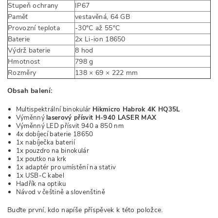
Stupeň ochrany
IP67
Paměť
vestavěná, 64 GB
Provozní teplota
-30°C až 55°C
Baterie
2x Li-ion 18650
Výdrž baterie
8 hod
Hmotnost
798 g
Rozměry
138 × 69 × 222 mm
Obsah balení:
Multispektrální binokulár
Hikmicro Habrok 4K HQ35L
Výměnný
laserový přísvit H-940 LASER MAX
Výměnný LED přísvit 940 a 850 nm
4x dobíjecí baterie 18650
1x nabíječka baterií
1x pouzdro na binokulár
1x poutko na krk
1x adaptér pro umístění na stativ
1x USB-C kabel
Hadřík na optiku
Návod v češtině a slovenštině
Buďte první, kdo napíše příspěvek k této položce.