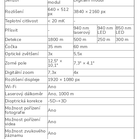
Senzor
Digitální modul
modul
640 × 512
Rozlišení
3840 × 2160 px
px
Teplotní citlivost
< 20 mK
-
940 nm
940 nm
850 nm
Přísvit
-
laserový
LED
LED
Detekce
1800 m
500 m
250 m
300 m
Čočka
35 mm
60 mm
Optické zvětšení
3x
5,5x
12,5° ×
Zorné pole
7,3° × 4,1°
10,1°
Digitální zoom
7,3x
4x
Rozlišení displeje
1920 × 1080 px
Wi-Fi
Ano
Laserový dálkoměr
Ano, 1000 m
Dioptrická korekce
-5D~+3D
Možnost pořízení
Ano
fotografie
Možnost pořízení
Ano
videa
Možnost zvukového
Ano
záznamu