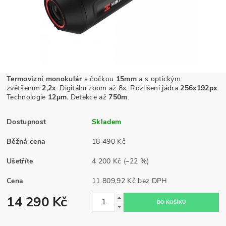
Termovizní monokulár
s čočkou
1
5mm
a s optickým
zvětšením
2,2
x
. Digitální zoom až 8x. Rozlišení jádra
256x192px
.
Technologie
12
µm.
Detekce až
750m
.
Dostupnost
Skladem
Běžná cena
18 490 Kč
Ušetříte
4 200 Kč
(–22 %)
Cena
11 809,92 Kč bez DPH
14 290 Kč