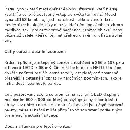
Řada
Lynx S
patří mezi oblíbené volby uživatelů, kteří hledají
kvalitní a cenově dostupný vstup do světa termovizí. Model
Lynx LE15S
kombinuje jednoduchost, lehkou konstrukci a
moderní technologie, díky nimž je ideálním společníkem jak pro
myslivce, tak i pro outdoorové nadšence, strážce objektů nebo
běžné uživatele, kteří chtějí mít přehled o svém okolí i za úplné
tmy.
Ostrý obraz a detailní zobrazení
Srdcem přístroje je
tepelný senzor s rozlišením 256 × 192 px a
citlivostí NETD < 35 mK
. Čím nižší je hodnota NETD, tím lépe
dokáže zařízení rozlišit jemné rozdíly v teplotě, což znamená
přesnější a detailnější obraz i v náročných podmínkách, jako je
mlha, déšť nebo hustý porost.
Celá pozorovaná scéna se promítá na kvalitní
OLED displej s
rozlišením 800 × 600 px
, který poskytuje jasný a kontrastní
obraz bez ohledu na denní dobu. K dispozici jsou
čtyři barevné
palety
, takže si každý může přizpůsobit zobrazení podle svých
preferencí a aktuální situace.
Dosah a funkce pro lepší orientaci