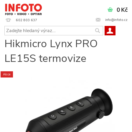
0 Kč
info@infoto.cz
602 803 637
Hikmicro Lynx PRO
LE15S termovize
Akce