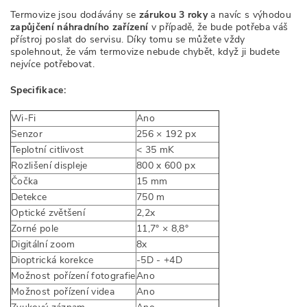
Termovize jsou dodávány se
zárukou 3 roky
a navíc s výhodou
zapůjčení náhradního zařízení
v případě, že bude potřeba váš
přístroj poslat do servisu. Díky tomu se můžete vždy
spolehnout, že vám termovize nebude chybět, když ji budete
nejvíce potřebovat.
Specifikace:
Wi-Fi
Ano
Senzor
256 × 192 px
Teplotní citlivost
< 35 mK
Rozlišení displeje
800 x 600 px
Čočka
15 mm
Detekce
750 m
Optické zvětšení
2,2x
Zorné pole
11,7° × 8,8°
Digitální zoom
8x
Dioptrická korekce
-5D - +4D
Možnost pořízení fotografie
Ano
Možnost pořízení videa
Ano