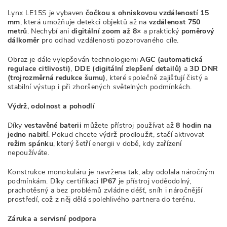
Lynx LE15S je vybaven
čočkou s ohniskovou vzdáleností 15
mm
, která umožňuje detekci objektů až na
vzdálenost 750
metrů
. Nechybí ani
digitální zoom až 8×
a praktický
poměrový
dálkoměr
pro odhad vzdálenosti pozorovaného cíle.
Obraz je dále vylepšován technologiemi
AGC (automatická
regulace citlivosti)
,
DDE (digitální zlepšení detailů)
a
3D DNR
(trojrozměrná redukce šumu)
, které společně zajišťují čistý a
stabilní výstup i při zhoršených světelných podmínkách.
Výdrž, odolnost a pohodlí
Díky
vestavěné baterii
můžete přístroj používat až
8 hodin na
jedno nabití
. Pokud chcete výdrž prodloužit, stačí aktivovat
režim spánku
, který šetří energii v době, kdy zařízení
nepoužíváte.
Konstrukce monokuláru je navržena tak, aby odolala náročným
podmínkám. Díky certifikaci
IP67
je přístroj voděodolný,
prachotěsný a bez problémů zvládne déšť, sníh i náročnější
prostředí, což z něj dělá spolehlivého partnera do terénu.
Záruka a servisní podpora