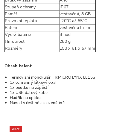
Zvukový záznam
Ano
Stupeň ochrany
IP67
Paměť
vestavěná, 8 GB
Provozní teplota
-20°C až 55°C
Baterie
vestavěná Li-ion
Výdrž baterie
8 hod
Hmotnost
280 g
Rozměry
158 x 61 x 57 mm
Obsah balení:
Termovizní monokulár HIKMICRO LYNX LE15S
1x ochranný látkový obal
1x poutko na zápěstí
1x USB datový kabel
Hadřík na optiku
Návod v češtině a slovenštině
Akce