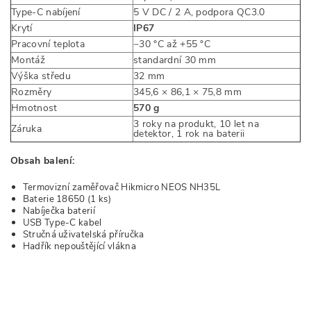
Type-C nabíjení
5 V DC / 2 A, podpora QC3.0
Krytí
IP67
Pracovní teplota
−30 °C až +55 °C
Montáž
standardní 30 mm
Výška středu
32 mm
Rozměry
345,6 × 86,1 × 75,8 mm
Hmotnost
570 g
3 roky na produkt, 10 let na
Záruka
detektor, 1 rok na baterii
Obsah balení:
Termovizní zaměřovač Hikmicro NEOS NH35L
Baterie 18650 (1 ks)
Nabíječka baterií
USB Type-C kabel
Stručná uživatelská příručka
Hadřík nepouštějící vlákna