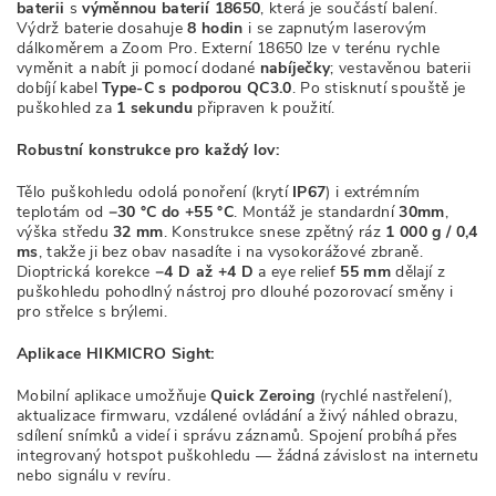
baterii
s
výměnnou baterií 18650
, která je součástí balení.
Výdrž baterie dosahuje
8 hodin
i se zapnutým laserovým
dálkoměrem a Zoom Pro. Externí 18650 lze v terénu rychle
vyměnit a nabít ji pomocí dodané
nabíječky
; vestavěnou baterii
dobíjí kabel
Type-C s podporou QC3.0
. Po stisknutí spouště je
puškohled za
1 sekundu
připraven k použití.
Robustní konstrukce pro každý lov:
Tělo puškohledu odolá ponoření (krytí
IP67
) i extrémním
teplotám od
−30 °C do +55 °C
. Montáž je standardní
30mm
,
výška středu
32 mm
. Konstrukce snese zpětný ráz
1 000 g / 0,4
ms
, takže ji bez obav nasadíte i na vysokorážové zbraně.
Dioptrická korekce
−4 D až +4 D
a eye relief
55 mm
dělají z
puškohledu pohodlný nástroj pro dlouhé pozorovací směny i
pro střelce s brýlemi.
Aplikace HIKMICRO Sight:
Mobilní aplikace umožňuje
Quick Zeroing
(rychlé nastřelení),
aktualizace firmwaru, vzdálené ovládání a živý náhled obrazu,
sdílení snímků a videí i správu záznamů. Spojení probíhá přes
integrovaný hotspot puškohledu — žádná závislost na internetu
nebo signálu v revíru.