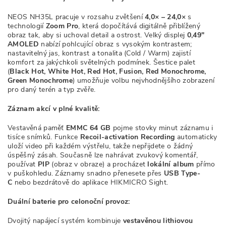
NEOS NH35L pracuje v rozsahu zvětšení
4,0× – 24,0×
s
technologií
Zoom Pro
, která dopočítává digitálně přiblížený
obraz tak, aby si uchoval detail a ostrost. Velký displej
0,49"
AMOLED
nabízí pohlcující obraz s vysokým kontrastem;
nastavitelný jas, kontrast a tonalita (Cold / Warm) zajistí
komfort za jakýchkoli světelných podmínek. Šestice palet
(
Black Hot, White Hot, Red Hot, Fusion, Red Monochrome,
Green Monochrome
) umožňuje volbu nejvhodnějšího zobrazení
pro daný terén a typ zvěře.
Záznam akcí v plné kvalitě:
Vestavěná paměť
EMMC 64 GB
pojme stovky minut záznamu i
tisíce snímků. Funkce
Recoil-activation Recording
automaticky
uloží video při každém výstřelu, takže nepřijdete o žádný
úspěšný zásah. Současně lze nahrávat zvukový komentář,
používat
PIP
(obraz v obraze) a procházet
lokální album
přímo
v puškohledu. Záznamy snadno přenesete přes
USB Type-
C
nebo bezdrátově do aplikace HIKMICRO Sight.
Duální baterie pro celonoční provoz:
Dvojitý napájecí systém kombinuje
vestavěnou lithiovou