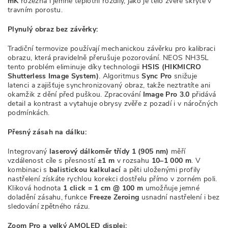
mK
rozezná i jemné teplotní rozdíly, jako je tělo zvěře skryté v
travním porostu.
Plynulý obraz bez závěrky:
Tradiční termovize používají mechanickou závěrku pro kalibraci
obrazu, která pravidelně přerušuje pozorování. NEOS NH35L
tento problém eliminuje díky technologii
HSIS (HIKMICRO
Shutterless Image System)
. Algoritmus
Sync Pro
snižuje
latenci a zajišťuje synchronizovaný obraz, takže neztratíte ani
okamžik z dění před puškou. Zpracování
Image Pro 3.0
přidává
detail a kontrast a vytahuje obrysy zvěře z pozadí i v náročných
podmínkách.
Přesný zásah na dálku:
Integrovaný
laserový dálkoměr třídy 1 (905 nm)
měří
vzdálenost cíle s přesností
±1 m
v rozsahu
10–1 000 m
. V
kombinaci s
balistickou kalkulací
a pěti uloženými profily
nastřelení získáte rychlou korekci dostřelu přímo v zorném poli.
Kliková hodnota
1 click = 1 cm @ 100 m
umožňuje jemné
doladění zásahu, funkce
Freeze Zeroing
usnadní nastřelení i bez
sledování zpětného rázu.
Zoom Pro a velký AMOLED displej: