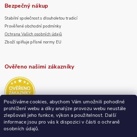
Bezpečný nákup
Stabilní společnost s dlouholetou tradicí
Prověřené obchodní podmínky
Ochrana Vašich osobních údajů
Zboží splňuje přísné normy EU
Ověřeno našimi zákazníky
Používáme cookies, abychom Vám umožnili pohodlné
prohlížení webu a díky analýze provozu webu neustále
zlepšovali jeho funkce, výkon a použitelnost.
Další
informace jsou pro vás k dispozici v části o ochraně
osobních údajů.