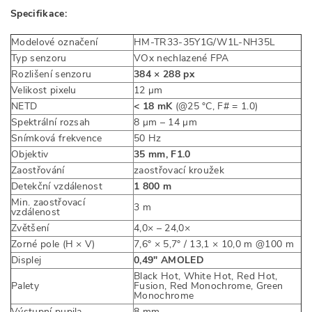
Specifikace:
Modelové označení
HM-TR33-35Y1G/W1L-NH35L
Typ senzoru
VOx nechlazené FPA
Rozlišení senzoru
384 × 288 px
Velikost pixelu
12 μm
NETD
< 18 mK
(@25 °C, F# = 1.0)
Spektrální rozsah
8 μm – 14 μm
Snímková frekvence
50 Hz
Objektiv
35 mm, F1.0
Zaostřování
zaostřovací kroužek
Detekční vzdálenost
1 800 m
Min. zaostřovací
3 m
vzdálenost
Zvětšení
4,0× – 24,0×
Zorné pole (H × V)
7,6° × 5,7° / 13,1 × 10,0 m @100 m
Displej
0,49" AMOLED
Black Hot, White Hot, Red Hot,
Palety
Fusion, Red Monochrome, Green
Monochrome
Výstupní pupila
8 mm