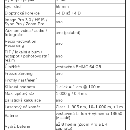
Eye relief
55 mm
Dioptrická korekce
−4 D až +4 D
Image Pro 3.0 / HSIS /
ano
Sync Pro / Zoom Pro
Záznam videa / audio /
ano (palubní)
fotografie
Recoil-activation
ano
Recording
PIP / lokální album /
hotspot / pohotovostní
ano
režim
Úložiště
vestavěná EMMC
64 GB
Freeze Zeroing
ano
Profily nastřelení
5
Kliková hodnota
1 click = 1 cm @ 100 m
Max. zpětný ráz
1 000 g / 0,4 ms
Balistická kalkulace
ano
Laserový dálkoměr
Class 1, 905 nm,
10–1 000 m, ±1 m
vestavěná Li-Ion + výměnná 18650
Baterie
(v sadě)
až 8 hodin
(Zoom Pro a LRF
Výdrž baterie
zapnuto)