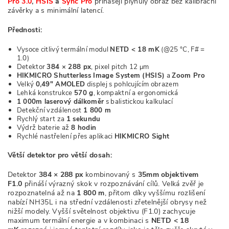
Pro 3.0
,
HSIS
a
Sync Pro
přinášejí plynulý obraz bez kalibrační
závěrky a s minimální latencí.
Přednosti:
Vysoce citlivý termální modul
NETD < 18 mK
(@25 °C, F# =
1.0)
Detektor
384 × 288 px
, pixel pitch 12 μm
HIKMICRO Shutterless Image System (HSIS)
a
Zoom Pro
Velký
0,49" AMOLED
displej s pohlcujícím obrazem
Lehká konstrukce
570 g
, kompaktní a ergonomická
1 000m laserový dálkoměr
s balistickou kalkulací
Detekční vzdálenost
1 800 m
Rychlý start za
1 sekundu
Výdrž baterie až
8 hodin
Rychlé nastřelení přes aplikaci
HIKMICRO Sight
Větší detektor pro větší dosah:
Detektor
384 × 288 px
kombinovaný s
35mm objektivem
F1.0
přináší výrazný skok v rozpoznávání cílů. Velká zvěř je
rozpoznatelná až na
1 800 m
, přitom díky vyššímu rozlišení
nabízí NH35L i na střední vzdálenosti zřetelnější obrysy než
nižší modely. Vyšší světelnost objektivu (F1.0) zachycuje
maximum termální energie a v kombinaci s
NETD < 18