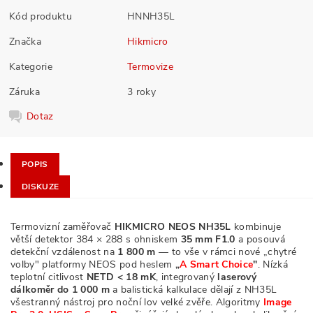
Kód produktu
HNNH35L
Značka
Hikmicro
Kategorie
Termovize
Záruka
3 roky
Dotaz
POPIS
DISKUZE
Termovizní zaměřovač
HIKMICRO NEOS NH35L
kombinuje
větší detektor 384 × 288 s ohniskem
35 mm F1.0
a posouvá
detekční vzdálenost na
1 800 m
— to vše v rámci nové „chytré
volby" platformy NEOS pod heslem
„
A Smart Choice
"
. Nízká
teplotní citlivost
NETD < 18 mK
, integrovaný
laserový
dálkoměr do 1 000 m
a balistická kalkulace dělají z NH35L
všestranný nástroj pro noční lov velké zvěře. Algoritmy
Image