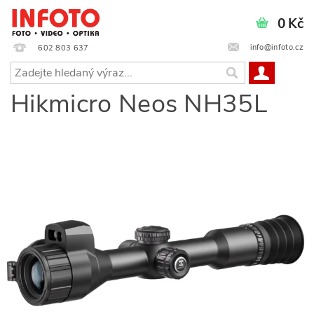
0 Kč
info@infoto.cz
602 803 637
Hikmicro Neos NH35L