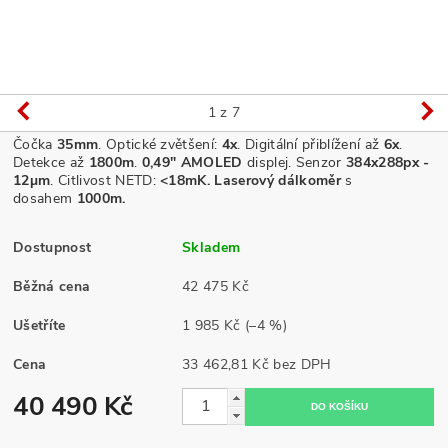
1
z 7
Čočka
35
mm
. Optické zvětšení:
4x
. Digitální přiblížení až
6
x
.
Detekce až
1800m
.
0,49" AMOLED
displej
.
Senzor
384x288px -
12µm
.
Citlivost NETD:
<18mK. Laserový dálkoměr
s
dosahem
1000m.
Dostupnost
Skladem
Běžná cena
42 475 Kč
Ušetříte
1 985 Kč
(–4 %)
Cena
33 462,81 Kč bez DPH
40 490 Kč