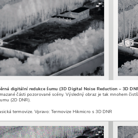
ěrná digitální redukce šumu (3D Digital Noise Reduction – 3D DN
mazané části pozorované scény. Výsledný obraz je tak mnohem čistší 
šumu (2D DNR).
lasická termovize. Vpravo: Termovize Hikmicro s 3D DNR