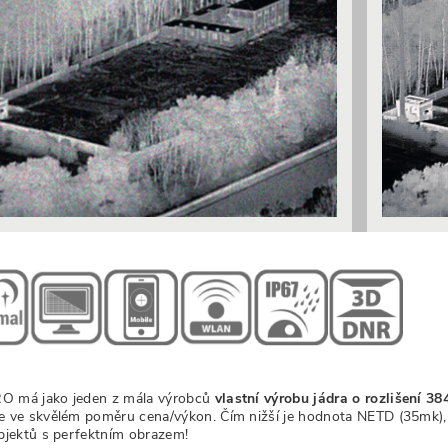
 má jako jeden z mála výrobců
vlastní výrobu jádra o rozlišení 3
e ve skvělém poměru cena/výkon. Čím nižší je hodnota NETD (35mk),
objektů s perfektním obrazem!