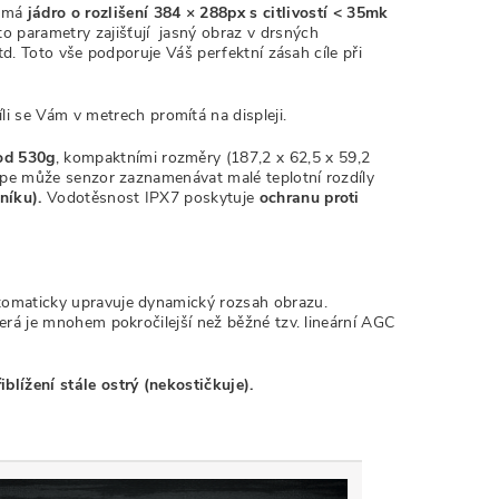
) má
jádro o rozlišení 384 × 288px
s citlivostí < 35mk
yto parametry zajišťují jasný obraz v drsných
td. Toto vše podporuje Váš perfektní zásah cíle při
íli se Vám v metrech promítá na displeji.
od 530g
, kompaktními rozměry (187,2 x 62,5 x 59,2
lépe může senzor zaznamenávat malé teplotní rozdíly
iníku).
Vodotěsnost IPX7 poskytuje
ochranu proti
tomaticky upravuje dynamický rozsah obrazu.
́ je mnohem pokročilejší než běžné tzv. lineární AGC
blížení stále ostrý (nekostičkuje).