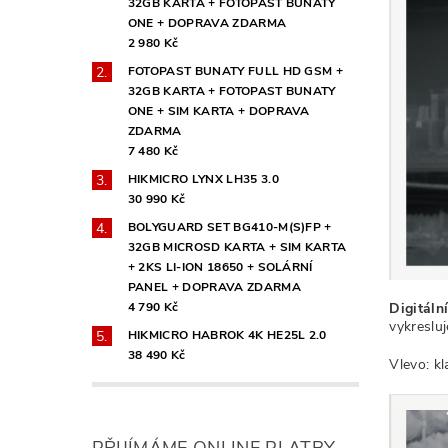
32GB KARTA + FOTOPAST BUNATY
ONE + DOPRAVA ZDARMA
2 980 Kč
FOTOPAST BUNATY FULL HD GSM +
32GB KARTA + FOTOPAST BUNATY
ONE + SIM KARTA + DOPRAVA
ZDARMA
7 480 Kč
HIKMICRO LYNX LH35 3.0
30 990 Kč
BOLYGUARD SET BG410-M(S)FP +
32GB MICROSD KARTA + SIM KARTA
+ 2KS LI-ION 18650 + SOLÁRNÍ
PANEL + DOPRAVA ZDARMA
4 790 Kč
Digitáln
vykresluj
HIKMICRO HABROK 4K HE25L 2.0
38 490 Kč
Vlevo: k
PŘIJÍMÁME ONLINE PLATBY