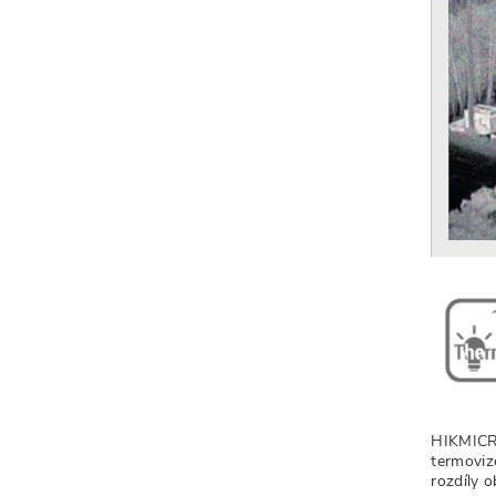
HIKMICRO
termoviz
rozdíly 