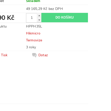
ost
Skladem
49 165,29 Kč bez DPH
90 Kč
uktu
HPPH35L
Hikmicro
Termovize
3 roky
Tisk
Dotaz