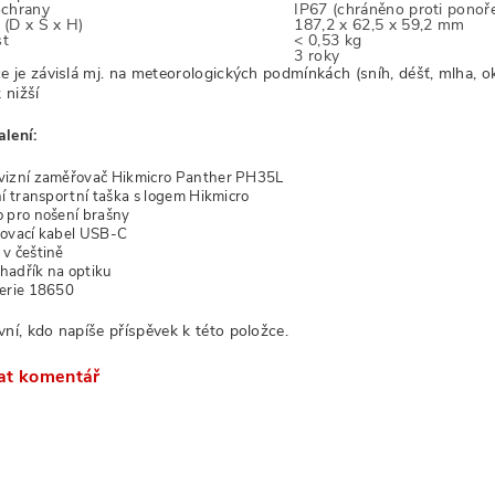
ochrany
IP67 (chráněno proti ponoř
(D x Š x H)
187,2 x 62,5 x 59,2 mm
t
< 0,53 kg
3 roky
 je závislá mj. na meteorologických podmínkách (sníh, déšť, mlha, o
k nižší
lení:
vizní zaměřovač Hikmicro Panther PH35L
ní transportní taška s logem Hikmicro
 pro nošení brašny
ovací kabel USB-C
v češtině
í hadřík na optiku
erie 18650
vní, kdo napíše příspěvek k této položce.
at komentář