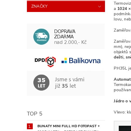
Termovi
ZNAČKY
a
1024 ×
podmínkác
lovu, ne
Zaměřov
Zaměřova
mm), nej
objektů 
dešti, s
PH35L je
Automati
Termokamer
používa
Jádro o 
Vlevo: k
TOP 5
BUNATY MINI FULL HD FOTOPAST +