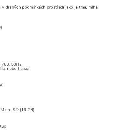
i v drsných podmínkách prostředí jako je tma, mlha,
0)
× 768, 50Hz
Bíla, nebo Fuison
í)
 Micro SD (16 GB)
stup