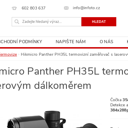
info@infoto.cz
602 803 637
BCHODNÍ PODMÍNKY
NAPIŠTE NÁM
O NÁS
Termovize
Hikmicro Panther PH35L termovizní zaměřovač s laser
micro Panther PH35L termo
erovým dálkoměrem
Čočka
35
Detekce 
384x288