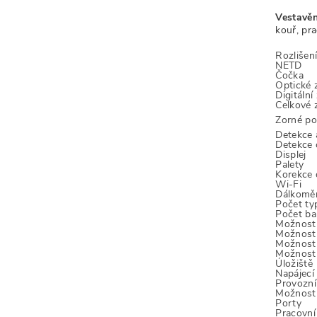
Vestavěn
kouř, pra
Rozlišen
NETD
Čočka
Optické 
Digitální
Celkové 
Zorné po
Detekce 
Detekce 
Displej
Palety
Korekce d
Wi-Fi
Dálkomě
Počet ty
Počet ba
Možnost 
Možnost 
Možnost 
Možnost 
Úložiště
Napájecí
Provozní
Možnost 
Porty
Pracovní