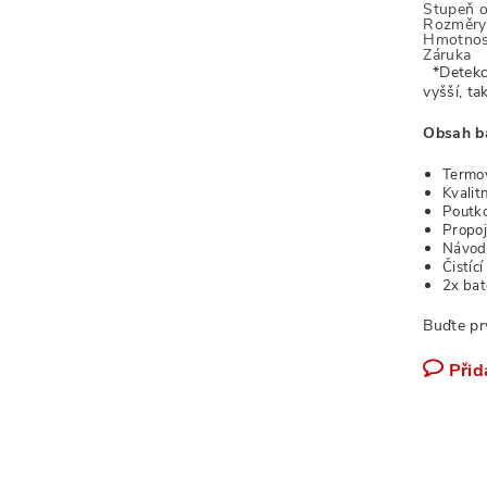
Stupeň 
Rozměry 
Hmotnos
Záruka
*Detekce
vyšší, ta
Obsah ba
Termo
Kvalit
Poutko
Propoj
Návod 
Čistíc
2x bat
Buďte pr
Přid