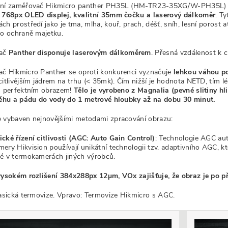
zní zaměřovač Hikmicro panther PH35L (HM-TR23-35XG/W-PH35L
 768px OLED displej, kvalitní 35mm čočku a laserový dálkoměr
. T
h prostředí jako je tma, mlha, kouř, prach, déšť, sníh, lesní porost a
bo ochraně majetku.
ač
Panther disponuje laserovým dálkoměrem
. Přesná vzdálenost k c
č Hikmicro Panther se oproti konkurenci vyznačuje
lehkou váhou p
citlivějším jádrem na trhu (< 35mk). Čím nižší je hodnota NETD, tím 
s perfektním obrazem!
Tělo je vyrobeno z Magnalia (pevné slitiny hl
něhu a pádu do vody do 1 metrové hloubky až na dobu 30 minut.
 vybaven nejnovějšími metodami zpracování obrazu:
cké řízení citlivosti (AGC: Auto Gain Control)
: Technologie AGC au
y Hikvision používají unikátní technologii tzv. adaptivního AGC, ktera
né v termokamerách jiných výrobců.
vysokém rozlišení 384x288px 12µm, VOx zajišťuje, že obraz je po při
lasická termovize. Vpravo: Termovize Hikmicro s AGC.