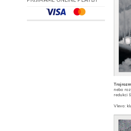
Trojrozm
nebo roz
redukci 
Vlevo: k