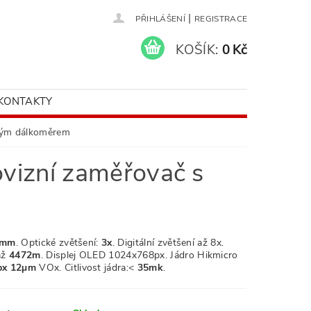
|
PŘIHLÁŠENÍ
REGISTRACE
KOŠÍK:
0 Kč
KONTAKTY
ovým dálkoměrem
vizní zaměřovač s
mm
. Optické zvětšení:
3x
. Digitální zvětšení až 8
x.
až
4472m
. Displej OLED 1024x768px
.
Jádro Hikmicro
px 12µm
VOx.
Citlivost jádra:<
35mk
.