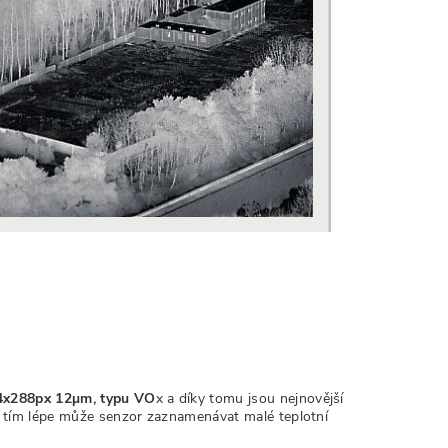
84x288px 12
µm, typu VO
x a díky tomu jsou nejnovější
 tím lépe může senzor zaznamenávat malé teplotní