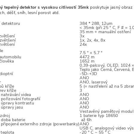
ý tepelný detektor s vysokou citlivostí 35mk
poskytuje jasný obraz 
ch, déšť, sníh, lesní porost atd.
í detektoru
384 * 288, 12um
< 35mk (při 25 ° C, F # = 1.
35 mm + manuální ostření
zvětšení
3x
 zvětšení
1x, 2x, 4x, 8x
zvětšení
24x
le
7.5 ° × 5.7 °
automobilu
4472 m
člověka
1652 m
0,39-palcový, OLED, 1024 
Teplo jako Černá, Červená, 
ioptrií
-5D-+3D
ANO
r
ANO, laserový
pů kříže
5 (= nastřelení až na 5 zbran
rev kříže
3
nahrávání videa
ANO
pořizování fotografií
ANO
úpravy kontrastu
ANO
úpravy jasu
ANO
Vestavěný paměťový modul
 zdroj
1 baterie typ 18650
 doba baterie
až 6h
připojené externího zdroje (powerbanky)
ANO
USB C, analogový video vý
 teplota
-20 ° C ~ 55 ° C