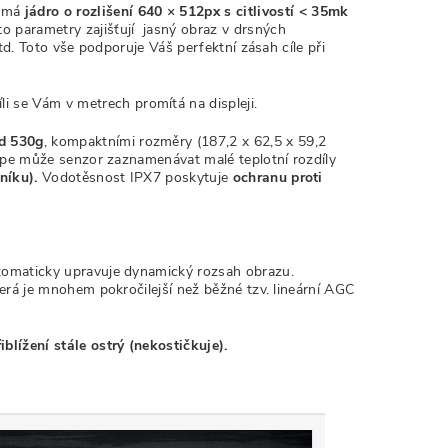
) má
jádro o rozlišení 640 × 512px
s citlivostí < 35mk
yto parametry zajišťují jasný obraz v drsných
td. Toto vše podporuje Váš perfektní zásah cíle při
íli se Vám v metrech promítá na displeji.
d 530g
, kompaktními rozměry (187,2 x 62,5 x 59,2
lépe může senzor zaznamenávat malé teplotní rozdíly
iníku).
Vodotěsnost IPX7 poskytuje
ochranu proti
tomaticky upravuje dynamický rozsah obrazu.
́ je mnohem pokročilejší než běžné tzv. lineární AGC
blížení stále ostrý (nekostičkuje).