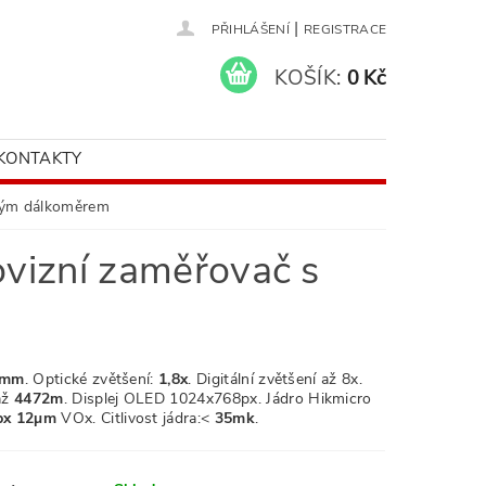
|
PŘIHLÁŠENÍ
REGISTRACE
KOŠÍK:
0 Kč
KONTAKTY
ovým dálkoměrem
vizní zaměřovač s
mm
. Optické zvětšení:
1,8x
. Digitální zvětšení až 8
x.
až
4472m
. Displej OLED 1024x768px
.
Jádro Hikmicro
px 12µm
VOx.
Citlivost jádra:<
35mk
.