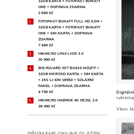
32GB KARTA + FOTOPAST BUNATY
ONE + DOPRAVA ZDARMA
2 980 Kč
FOTOPAST BUNATY FULL HD GSM +
32GB KARTA + FOTOPAST BUNATY
ONE + SIM KARTA + DOPRAVA
ZDARMA
7 480 Kč
HIKMICRO LYNX LH35 3.0
30 990 Kč
BOLYGUARD SET BG410-M(S)FP +
32GB MICROSD KARTA + SIM KARTA
+ 2KS LI-ION 18650 + SOLÁRNÍ
PANEL + DOPRAVA ZDARMA
4 790 Kč
Digitáln
vykresluj
HIKMICRO HABROK 4K HE25L 2.0
38 490 Kč
Vlevo: k
PŘIJÍMÁME ONLINE PLATBY