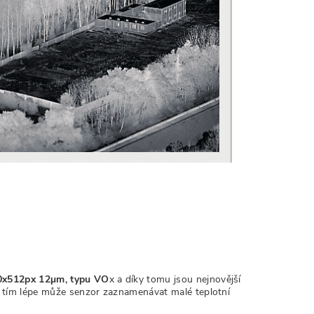
40x512px 12
µm, typu VO
x a díky tomu jsou nejnovější
 tím lépe může senzor zaznamenávat malé teplotní