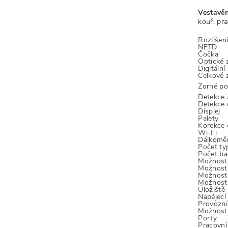
Vestavěn
kouř, pra
Rozlišen
NETD
Čočka
Optické 
Digitální
Celkové 
Zorné po
Detekce 
Detekce 
Displej
Palety
Korekce d
Wi-Fi
Dálkomě
Počet ty
Počet ba
Možnost 
Možnost 
Možnost 
Možnost 
Úložiště
Napájecí
Provozní
Možnost 
Porty
Pracovní