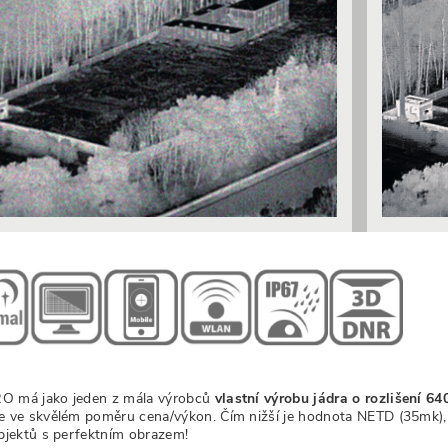
 má jako jeden z mála výrobců
vlastní výrobu jádra o rozlišení 6
e ve skvělém poměru cena/výkon. Čím nižší je hodnota NETD (35mk),
objektů s perfektním obrazem!