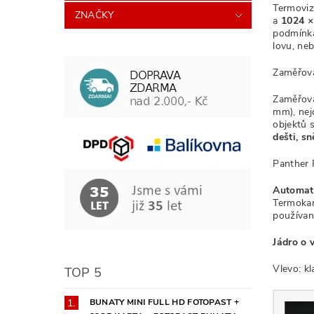
Termovi
ZNAČKY
a
1024 ×
podmínkác
lovu, ne
Zaměřov
Zaměřova
mm), nej
objektů 
dešti, s
Panther 
Automati
Termokamer
používa
Jádro o 
Vlevo: k
TOP 5
BUNATY MINI FULL HD FOTOPAST +