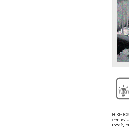
HIKMICRO
termoviz
rozdíly 