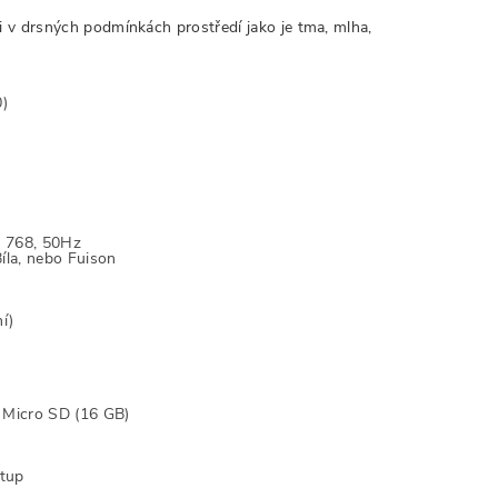
i v drsných podmínkách prostředí jako je tma, mlha,
0)
× 768, 50Hz
Bíla, nebo Fuison
í)
 Micro SD (16 GB)
stup