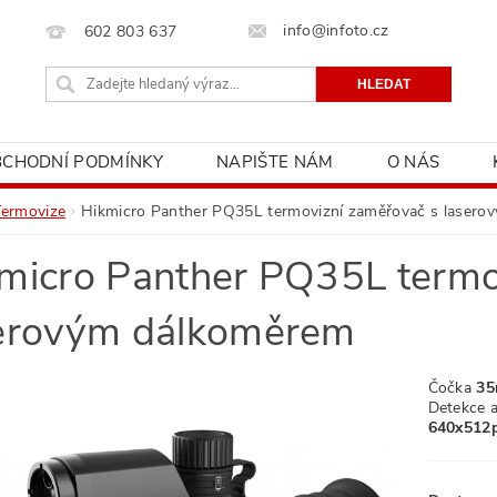
info@infoto.cz
602 803 637
BCHODNÍ PODMÍNKY
NAPIŠTE NÁM
O NÁS
Termovize
Hikmicro Panther PQ35L termovizní zaměřovač s laser
micro Panther PQ35L termo
erovým dálkoměrem
Čočka
35
Detekce 
640x512