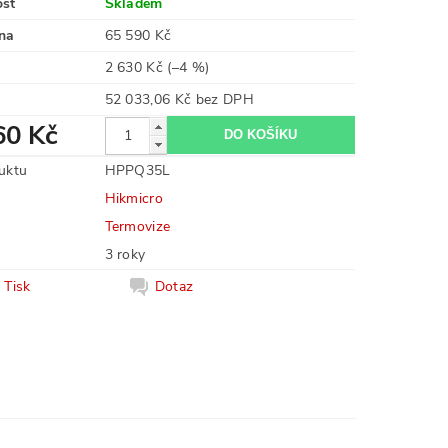
ost
Skladem
na
65 590 Kč
2 630 Kč
(–4 %)
52 033,06 Kč bez DPH
60 Kč
uktu
HPPQ35L
Hikmicro
Termovize
3 roky
Tisk
Dotaz