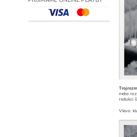
Trojrozm
nebo roz
redukci 
Vlevo: k