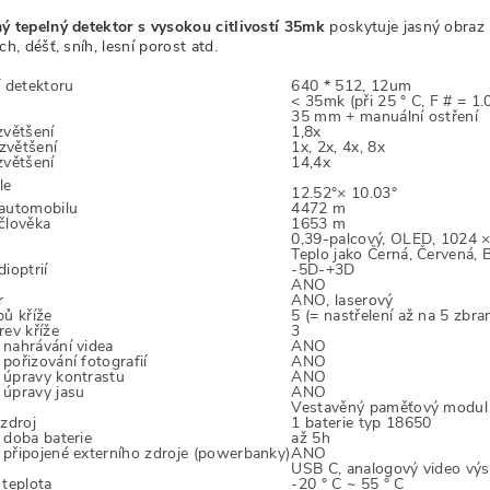
ý tepelný detektor s vysokou citlivostí 35mk
poskytuje jasný obraz 
ch, déšť, sníh, lesní porost atd.
í detektoru
640 * 512, 12um
< 35mk (při 25 ° C, F # = 1.
35 mm + manuální ostření
zvětšení
1,8x
 zvětšení
1x, 2x, 4x, 8x
zvětšení
14,4x
le
12.52°× 10.03°
automobilu
4472 m
člověka
1653 m
0,39-palcový, OLED, 1024 
Teplo jako Černá, Červená, 
ioptrií
-5D-+3D
ANO
r
ANO, laserový
pů kříže
5 (= nastřelení až na 5 zbran
rev kříže
3
nahrávání videa
ANO
pořizování fotografií
ANO
úpravy kontrastu
ANO
úpravy jasu
ANO
Vestavěný paměťový modul
 zdroj
1 baterie typ 18650
 doba baterie
až 5h
připojené externího zdroje (powerbanky)
ANO
USB C, analogový video vý
 teplota
-20 ° C ~ 55 ° C