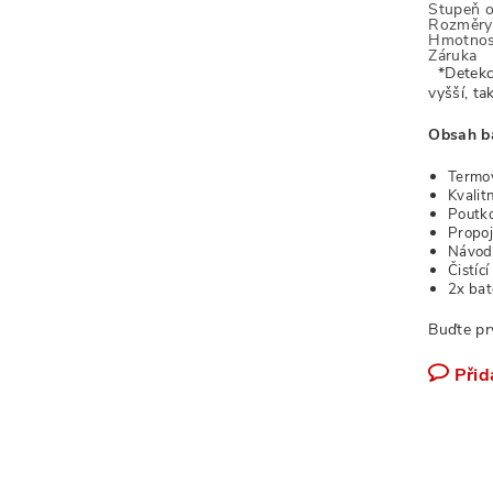
Stupeň 
Rozměry 
Hmotnos
Záruka
*Detekce
vyšší, ta
Obsah ba
Termo
Kvalit
Poutko
Propoj
Návod 
Čistíc
2x bat
Buďte pr
Přid