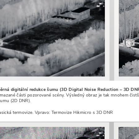
ěrná digitální redukce šumu (3D Digital Noise Reduction – 3D DN
mazané části pozorované scény. Výsledný obraz je tak mnohem čistší 
šumu (2D DNR).
lasická termovize. Vpravo: Termovize Hikmicro s 3D DNR