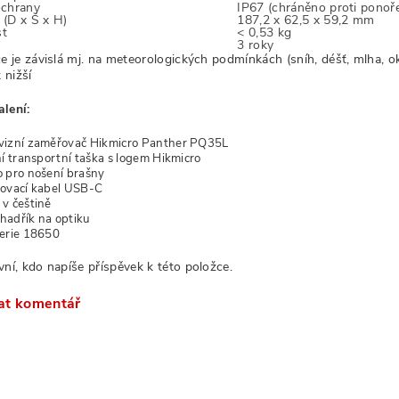
ochrany
IP67 (chráněno proti ponoř
(D x Š x H)
187,2 x 62,5 x 59,2 mm
t
< 0,53 kg
3 roky
 je závislá mj. na meteorologických podmínkách (sníh, déšť, mlha, o
k nižší
lení:
vizní zaměřovač Hikmicro Panther PQ35L
ní transportní taška s logem Hikmicro
 pro nošení brašny
ovací kabel USB-C
v češtině
í hadřík na optiku
erie 18650
vní, kdo napíše příspěvek k této položce.
at komentář