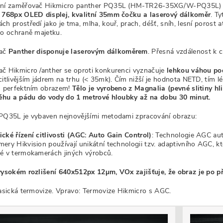
zní zaměřovač Hikmicro panther PQ35L (HM-TR26-35XG/W-PQ35L
 768px OLED displej, kvalitní 35mm čočku a laserový dálkoměr
. T
h prostředí jako je tma, mlha, kouř, prach, déšť, sníh, lesní porost a
bo ochraně majetku.
ač
Panther disponuje laserovým dálkoměrem
. Přesná vzdálenost k c
č Hikmicro /anther se oproti konkurenci vyznačuje
lehkou váhou po
citlivějším jádrem na trhu (< 35mk). Čím nižší je hodnota NETD, tím 
s perfektním obrazem!
Tělo je vyrobeno z Magnalia (pevné slitiny hl
něhu a pádu do vody do 1 metrové hloubky až na dobu 30 minut.
PQ35L je vybaven nejnovějšími metodami zpracování obrazu:
cké řízení citlivosti (AGC: Auto Gain Control)
: Technologie AGC au
y Hikvision používají unikátní technologii tzv. adaptivního AGC, ktera
né v termokamerách jiných výrobců.
vysokém rozlišení 640x512px 12µm, VOx zajišťuje, že obraz je po při
lasická termovize. Vpravo: Termovize Hikmicro s AGC.