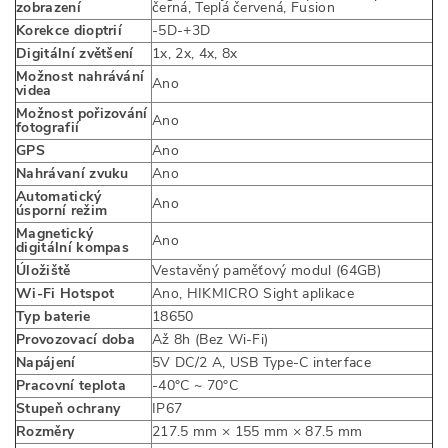
zobrazení
černá, Teplá červená, Fusion
Korekce dioptrií
-5D-+3D
Digitální zvětšení
1x, 2x, 4x, 8x
Možnost nahrávání
Ano
videa
Možnost pořizování
Ano
fotografií
GPS
Ano
Nahrávaní zvuku
Ano
Automatický
Ano
úsporní režim
Magnetický
Ano
digitální kompas
Úložiště
Vestavěný paměťový modul (64GB)
Wi-Fi Hotspot
Ano, HIKMICRO Sight aplikace
Typ baterie
18650
Provozovací doba
Až 8h (Bez Wi-Fi)
Napájení
5V DC/2 A, USB Type-C interface
Pracovní teplota
-40°C ~ 70°C
Stupeň ochrany
IP67
Rozměry
217.5 mm × 155 mm × 87.5 mm