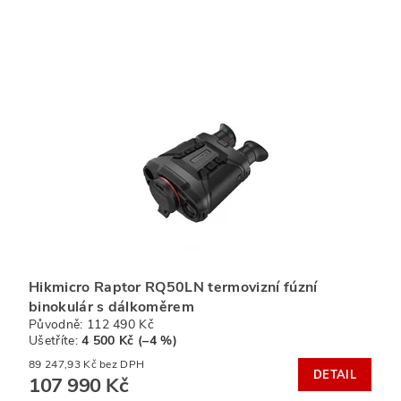
Hikmicro Raptor RQ50LN termovizní fúzní
binokulár s dálkoměrem
Původně:
112 490 Kč
Ušetříte
:
4 500 Kč (–4 %)
89 247,93 Kč bez DPH
DETAIL
107 990 Kč