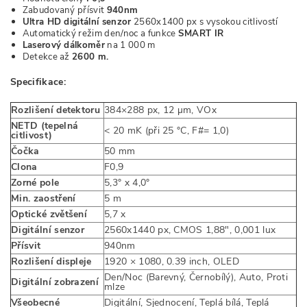
Zabudovaný přísvit
940nm
Ultra HD digitální senzor
2560x1400 px s vysokou citlivostí
Automatický režim den/noc a funkce
SMART IR
Laserový dálkoměr
na 1 000 m
Detekce až
2600 m.
Specifikace:
Rozlišení detektoru
384×288 px, 12 µm, VOx
NETD (tepelná
< 20 mK (při 25 °C, F#= 1,0)
citlivost)
Čočka
50 mm
Clona
F0,9
Zorné pole
5,3° x 4,0°
Min. zaostření
5 m
Optické zvětšení
5,7 x
Digitální senzor
2560x1440 px, CMOS 1,88", 0,001 lux
Přísvit
940nm
Rozlišení displeje
1920 × 1080, 0.39 inch, OLED
Den/Noc (Barevný, Černobílý), Auto, Proti
Digitální zobrazení
mlze
Všeobecné
Digitální, Sjednocení, Teplá bílá, Teplá