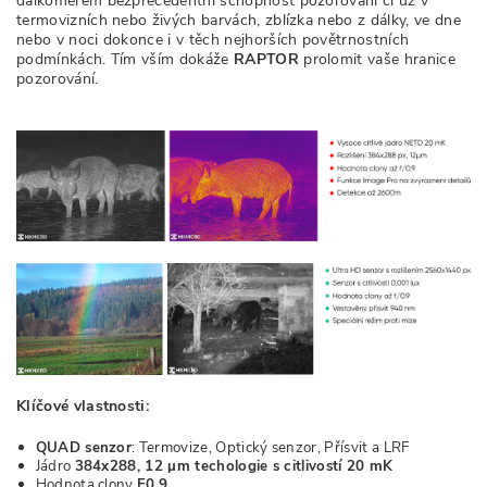
dálkoměrem bezprecedentní schopnost pozorování či už v
termovizních nebo živých barvách, zblízka nebo z dálky, ve dne
nebo v noci dokonce i v těch nejhorších povětrnostních
podmínkách. Tím vším dokáže
RAPTOR
prolomit vaše hranice
pozorování.
Klíčové vlastnosti:
QUAD senzor
: Termovize, Optický senzor, Přísvit a LRF
Jádro
384x288, 12
µm techologie s citlivostí 20 mK
Hodnota clony
F0,9