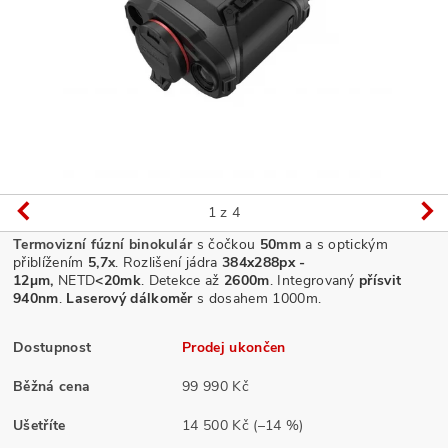
1
z 4
Termovizní fúzní binokulár
s čočkou
50
mm
a s optickým
přiblížením
5,7
x
. Rozlišení jádra
384x288px -
12µm,
NETD
<20mk
.
Detekce až
2600m
. Integrovaný
přísvit
940nm
.
Laserový dálkoměr
s dosahem 1000m.
Dostupnost
Prodej ukončen
Běžná cena
99 990 Kč
Ušetříte
14 500 Kč
(–14 %)