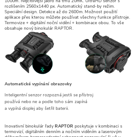
1000m. Nejcitlivější jádro na trhu 20mK. UltraHD senzor s
rozlišením 2560x1440 px. Automatický stand-by režim.
Speciální design. Detekce až do 2600m. Možnost použití
aplikace přes kterou můžete používat všechny funkce přístroje.
Termovize + digitální noční vidění + kombinace obou. To vše
obsahuje nový binokulár RAPTOR.
Automatické vypínání obrazovky
Inteligentní senzor rozpozná jestli se přístroj
používá nebo ne a podle toho sám zapíná
a vypíná displej aby šetřil baterii.
Inovativní binokulár řady
RAPTOR
poskytuje v kombinaci s
termovizí, digitálním denním a nočním viděním a laserovým