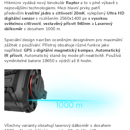
Hikmicro vydává nový binokulár
Raptor
a to v plné výbavě s
nejnovějšími technologiemi. Mezi hlavní prvky patří
především
kvalitní jádro s citlivostí 20mK
, vylepšený
Ultra HD
digitální senzor
s rozlišením 2560x1400 px
s vysokou
světelnou citlivostí
,
vestavěný přísvit 940nm
a
Laserový
dálkoměr
s dosahem 1000 m.
Speciální design navržen oceněným designérem pro maximální
zážitek z používání. Přístroj obsahuje různé funkce jako
například:
GPS
a
digitální magnetický kompas
,
Automatický
IR přísvit
, Automatický stand-by mode při neaktivitě. Používá
vyměnitelné baterie 18650 s výdrží až 8 hodin.
Všechny varianty obsahují laserový dálkoměr s dosahem