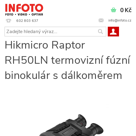
0 Kč
info@infoto.cz
602 803 637
Hikmicro Raptor
RH50LN termovizní fúzní
binokulár s dálkoměrem