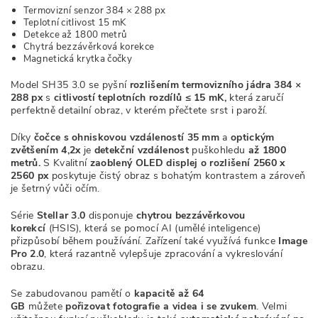
Termovizní senzor 384 × 288 px
Teplotní citlivost 15 mK
Detekce až 1800 metrů
Chytrá bezzávěrková korekce
Magnetická krytka čočky
Model SH35 3.0 se pyšní
rozlišením termovizního jádra 384 ×
288 px
s
citlivostí teplotních rozdílů ≤ 15 mK,
která zaručí
perfektně detailní obraz, v kterém přečtete srst i paroží.
Díky
čočce s ohniskovou vzdáleností 35 mm
a
optickým
zvětšením 4,2x
je
detekční vzdálenost
puškohledu
až 1800
metrů.
S Kvalitní
zaoblený
OLED displej o rozlišení 2560 x
2560 px
poskytuje čistý obraz s bohatým kontrastem a zároveň
je šetrný vůči očím.
Série
Stellar 3.0
disponuje
chytrou bezzávěrkovou
korekcí
(HSIS), která se pomocí AI (umělé inteligence)
přizpůsobí během používání. Zařízení také využívá funkce
Image
Pro 2.0
, která razantně vylepšuje zpracování a vykreslování
obrazu.
Se zabudovanou pamětí o
kapacitě až 64
GB
můžete
pořizovat
fotografie a
videa i se zvukem
.
Velmi