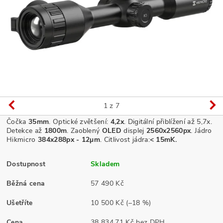
1
z 7
Čočka
35
mm
. Optické zvětšení:
4,2x
. Digitální přiblížení až 5,7x
.
Detekce až
1800m
. Zaoblený
OLED
displej
2560x2560px
.
Jádro
Hikmicro
384x288px - 12µm
.
Citlivost jádra:
< 15mK.
Dostupnost
Skladem
Běžná cena
57 490 Kč
Ušetříte
10 500 Kč
(–18 %)
Cena
38 834,71 Kč bez DPH