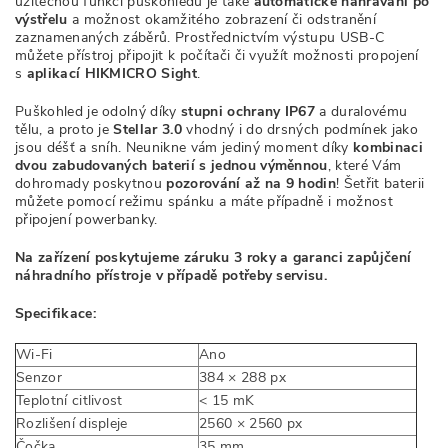
užitečnou funkcí puškohledu je také
automatické nahrávání po
výstřelu
a možnost okamžitého zobrazení či odstranění
zaznamenaných záběrů. Prostřednictvím výstupu USB-C
můžete přístroj připojit k počítači či využít možnosti propojení
s
aplikací HIKMICRO Sight
.
Puškohled je odolný díky
stupni ochrany IP67
a duralovému
tělu, a proto je
Stellar 3.0
vhodný i do drsných podmínek jako
jsou déšť a sníh.
Neunikne vám jediný moment díky
kombinaci
dvou zabudovaných baterií s jednou výměnnou
, které Vám
dohromady poskytnou
pozorování až na 9 hodin
! Šetřit baterii
můžete pomocí režimu spánku a máte případně i možnost
připojení powerbanky.
Na zařízení poskytujeme záruku 3 roky a garanci zapůjčení
náhradního přístroje v případě potřeby servisu.
Specifikace:
Wi-Fi
Ano
Senzor
384 × 288 px
Teplotní citlivost
< 15 mK
Rozlišení displeje
2560 × 2560 px
Čočka
35 mm