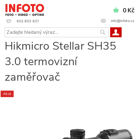
0 Kč
info@infoto.cz
602 803 637
Hikmicro Stellar SH35
3.0 termovizní
zaměřovač
Akce