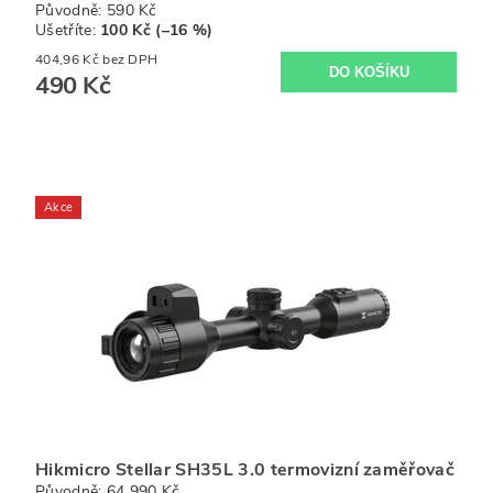
Původně:
590 Kč
Ušetříte
:
100 Kč (–16 %)
404,96 Kč bez DPH
490 Kč
Akce
Hikmicro Stellar SH35L 3.0 termovizní zaměřovač
Původně:
64 990 Kč