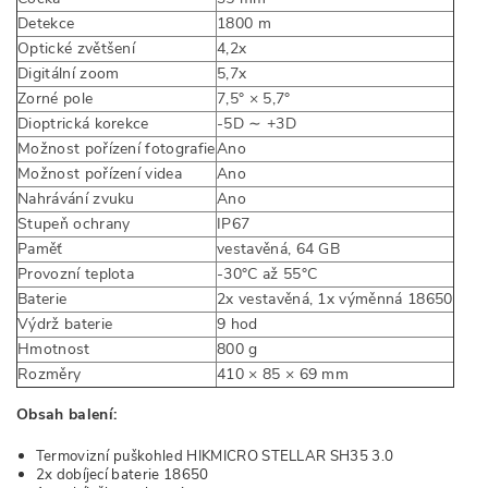
Detekce
1800 m
Optické zvětšení
4,2x
Digitální zoom
5,7x
Zorné pole
7,5° × 5,7°
Dioptrická korekce
-5D ∼ +3D
Možnost pořízení fotografie
Ano
Možnost pořízení videa
Ano
Nahrávání zvuku
Ano
Stupeň ochrany
IP67
Paměť
vestavěná, 64 GB
Provozní teplota
-30°C až 55°C
Baterie
2x vestavěná, 1x výměnná 18650
Výdrž baterie
9 hod
Hmotnost
800 g
Rozměry
410 × 85 × 69 mm
Obsah balení:
Termovizní puškohled HIKMICRO STELLAR SH35 3.0
2x dobíjecí baterie 18650