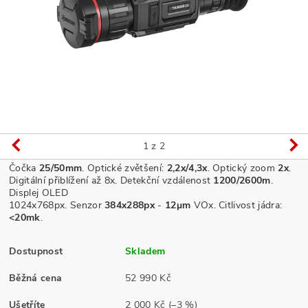
1
z 2
Čočka
25/50
mm
. Optické zvětšení:
2,2x/4,3x
. Optický zoom
2x
.
Digitální přiblížení až 8
x. Detekční vzdálenost
1200/2600m
.
Displej OLED
1024x768px
.
Senzor
384x288px
-
12μm
VOx.
Citlivost jádra:
<20mk
.
Dostupnost
Skladem
Běžná cena
52 990 Kč
Ušetříte
2 000 Kč
(–3 %)