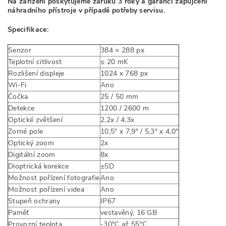
Na zařízení poskytujeme záruku 3 roky a garanci zapůjčení
náhradního přístroje v případě potřeby servisu.
Specifikace:
Senzor
384 × 288 px
Teplotní citlivost
≤ 20 mK
Rozlišení displeje
1024 x 768 px
Wi-Fi
Ano
Čočka
25 / 50 mm
Detekce
1200 / 2600 m
Optické zvětšení
2,2x / 4,3x
Zorné pole
10,5° x 7,9° / 5,3° x 4,0°
Optický zoom
2x
Digitální zoom
8x
Dioptrická korekce
±5D
Možnost pořízení fotografie
Ano
Možnost pořízení videa
Ano
Stupeň ochrany
IP67
Paměť
vestavěný, 16 GB
Provozní teplota
-30°C až 55°C