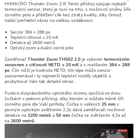
HIKMICRO Thunder Zoom 2.0! Tento přístroj spojuje nejlep
ší
termovizní senzor, který je nyní na trhu, s možností změny šíře
zorného pole a přiblížení cíle bez ztráty kvality, díky čemuž
nabízí perfektní obraz na velikou vzdálenost.
Senzor 384 × 288 px
Teplotní citlivost ≤ 20 mK
Detekce až 2600 metrů
Optický zoom a duální zorné pole
Zaměřovač
Thunder Zoom TH50Z 2.0
je vybaven
termovizním
senzorem s citlivostí
NETD
≤ 20 mK
a s rozlišením
384 × 288
px
. Čím nižší je hodnota NETD, tím lépe může senzor
zaznamenávat i ty nejmenší teplotní rozdíly objektů a
poskytnout Vám tak detailní obraz.
Funkce dvojnásobného optického zoomu spočívá ve dvou
čočkách v jednom přístroji, díky kterým si můžete měnit šíři
zorného pole dle Vaší potřeby. Čočka o velikosti
25 mm
s
pevným optickým zvětšením 2,2x dává zaměřovači možnost
detekce na
1200 metrů
a
50 mm
čočka se zvětšením 4,3x až
na
2600 metrů
.