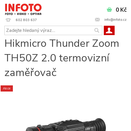
0 Kč
info@infoto.cz
602 803 637
Hikmicro Thunder Zoom
TH50Z 2.0 termovizní
zaměřovač
Akce