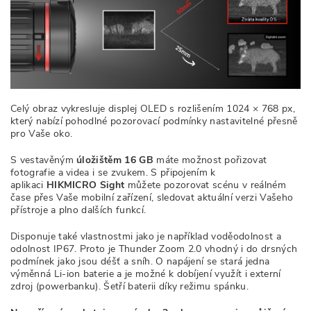
Celý obraz vykresluje displej OLED s rozlišením 1024 × 768 px,
který nabízí pohodlné pozorovací podmínky nastavitelné přesně
pro Vaše oko.
S vestavěným
úložištěm 16 GB
máte možnost pořizovat
fotografie a videa i se zvukem. S připojením k
aplikaci
HIKMICRO Sight
můžete pozorovat scénu v reálném
čase přes Vaše mobilní zařízení, sledovat aktuální verzi Vašeho
přístroje a plno dalších funkcí.
Disponuje také vlastnostmi jako je například voděodolnost a
odolnost IP67. Proto je Thunder Zoom 2.0 vhodný i do drsných
podmínek jako jsou déšť a sníh. O napájení se stará jedna
výměnná Li-ion baterie a je možné k dobíjení využít i externí
zdroj (powerbanku). Šetří baterii díky režimu spánku.