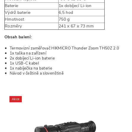
Baterie
1x dobíjecí Li-ion
Výdrž baterie
6,5 hod
Hmotnost
750 g
Rozměry
241 x 67 x 73 mm
Obsah balení:
Termovizní zaměřovač HIKMICRO Thunder Zoom TH50Z 2.0
1x taška na zařízení
2x dobíjecí Li-ion baterie
1x USB-C kabel
1x nabíječka na baterie
Návod v češtině a slovenštině
Akce