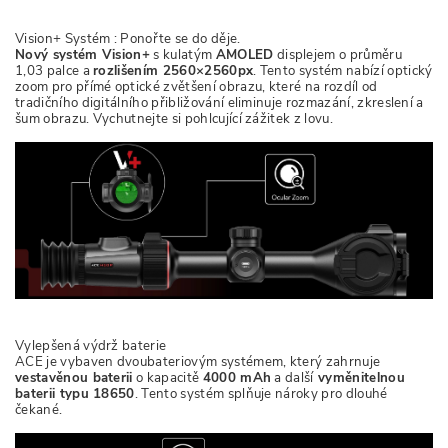
Vision+ Systém : Ponořte se do děje.
Nový systém Vision+
s kulatým
AMOLED
displejem o průměru
1,03 palce a
rozlišením 2560×2560px
. Tento systém nabízí optický
zoom pro přímé optické zvětšení obrazu, které na rozdíl od
tradičního digitálního přibližování eliminuje rozmazání, zkreslení a
šum obrazu. Vychutnejte si pohlcující zážitek z lovu.
Vylepšená výdrž baterie
ACE je vybaven dvoubateriovým systémem, který zahrnuje
vestavěnou baterii
o kapacitě
4000 mAh
a další
vyměnitelnou
baterii typu 18650
. Tento systém splňuje nároky pro dlouhé
čekané.