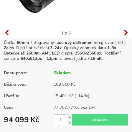
1
z 6
Čočka
50
mm
. Integrovaný
laserový dálkoměr
. Integrovaná lišta
Zeiss
. Digitální zvětšení
3-24x
. Optický zoom okuláru
1-3x
.
Detekce až
2600m
.
AMOLED
displej
2560x2560px
.
Rozlišení
senzoru
640
x512px - 12µm
.
Citlivost jádra:
<15mK.
Dostupnost
Skladem
Běžná cena
109 500 Kč
Ušetříte
15 401 Kč
(–14 %)
Cena
77 767,77 Kč bez DPH
94 099 Kč