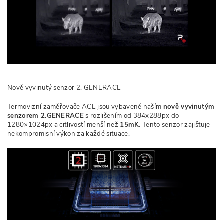
Nově vyvinutý senzor 2. GENERACE
Termovizní zaměřovače ACE jsou vybavené naším
nově vyvinutým
senzorem 2.GENERACE
s rozlišením od 384x288px do
1280×1024px a citlivostí menší než
15mK
. Tento senzor zajišťuje
nekompromisní výkon za každé situace.