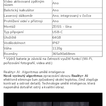
Video aktivované zpětným
Ano
rázem
Balistický kalkulátor
Ano
Laserový dálkoměr
Ano, integrovaný v čočce
Prohlížení videí v přístroji
Ano
Montáž
ZEISS - šína
Typ připojení
USB-C
Úložiště
64GB
Voděodolnost
IP67
Váha
1120g
Rozměry
365x90x68mm
* Výdrž baterie je závislá na četnosti využití funkcí (Wi-Fi,
pořizování fotografií, videa atd.)
Reality+ AI : Algoritmus umělé inteligence
Nově vyvinutý algoritmus
zpracování obrazu
Reality+ AI
efektivně eliminuje šum způsobený okolní teplotou, čímž zlepšuje
kontrast a ostrost detailů. Technologie umělé inteligence, která
napomáhá dotvářet ostrý a kvalitní obraz.