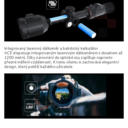
Integrovaný laserový dálkoměr a balistický kalkulátor
ACE disponuje integrovaným laserovým dálkoměrem s dosahem až
1200 metrů. Díky zarovnání do optické osy zajišťuje naprosto
přesné měření vzdálenosti. K tomu všemu si zachovává elegantní
design, který potěší každého uživatele.