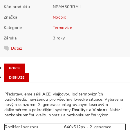
Kód produktu
NPAH50RRAIL
Značka
Nocpix
Kategorie
Termovize
Záruka
3 roky
Dotaz
POPIS
DISKUZE
Představujeme sérii
ACE
, vlajkovou loď termovizních
puškohledů, navrženou pro všechny lovecké situace. Vybavena
novým senzorem 2. generace, integrovaným laserovým
dálkoměrem a pokročilými systémy
Reality+
a
Vision+
. Nabízí
bezkonkurenční kvalitu obrazu a bezkonkurenční výkon.
Rozlišení senzoru
640x512px - 2. generace