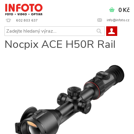
0 Kč
info@infoto.cz
602 803 637
Nocpix ACE H50R Rail