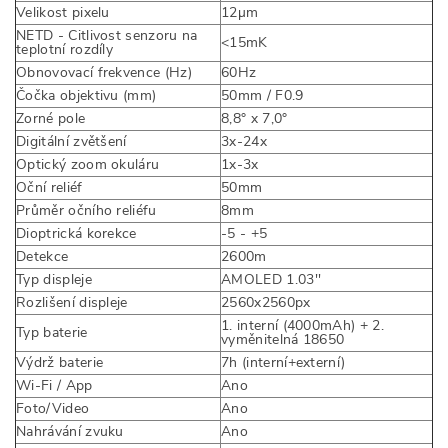
Velikost pixelu
12µm
NETD - Citlivost senzoru na
<15mK
teplotní rozdíly
Obnovovací frekvence (Hz)
60Hz
Čočka objektivu (mm)
50mm / F0.9
Zorné pole
8,8° x 7,0°
Digitální zvětšení
3x-24x
Optický zoom okuláru
1x-3x
Oční reliéf
50mm
Průměr očního reliéfu
8mm
Dioptrická korekce
-5 - +5
Detekce
2600m
Typ displeje
AMOLED 1.03''
Rozlišení displeje
2560x2560px
1. interní (4000mAh) + 2.
Typ baterie
vyměnitelná 18650
Výdrž baterie
7h (interní+externí)
Wi-Fi / App
Ano
Foto/Video
Ano
Nahrávání zvuku
Ano