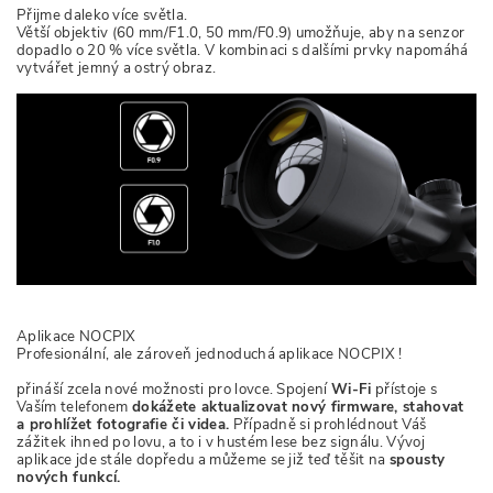
Přijme daleko více světla.
Větší objektiv (60 mm/F1.0, 50 mm/F0.9) umožňuje, aby na senzor
dopadlo o 20 % více světla. V kombinaci s dalšími prvky napomáhá
vytvářet jemný a ostrý obraz.
Aplikace NOCPIX
Profesionální, ale zároveň jednoduchá aplikace NOCPIX !
přináší zcela nové možnosti pro lovce. Spojení
Wi-Fi
přístoje s
Vaším telefonem
dokážete aktualizovat nový firmware, stahovat
a prohlížet fotografie či videa.
Případně si prohlédnout Váš
zážitek ihned po lovu, a to i v hustém lese bez signálu. Vývoj
aplikace jde stále dopředu a můžeme se již teď těšit na
spousty
nových funkcí.