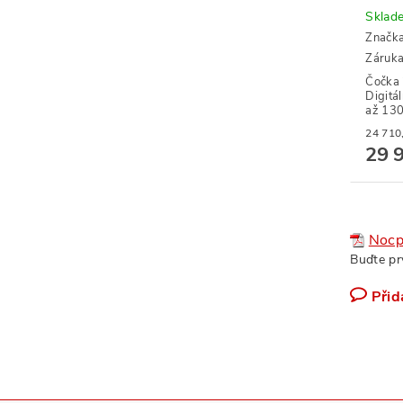
Sklad
Značk
Záruka
Čočka 
Digitá
až 130
29 
Nocp
Buďte pr
Přid