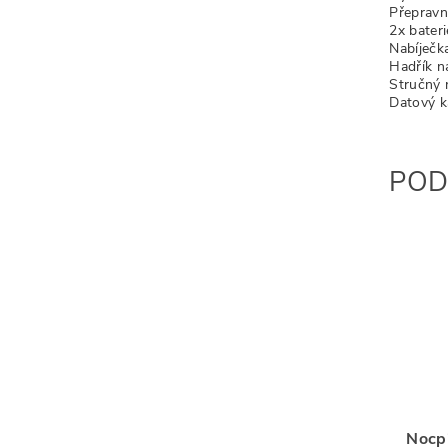
Přepravn
2x bater
Nabíječk
Hadřík na
Stručný 
Datový k
POD
Nocp