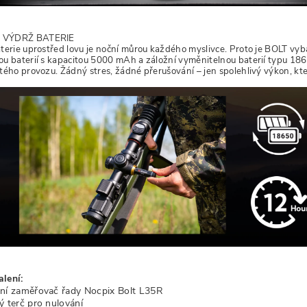
VÝDRŽ BATERIE
terie uprostřed lovu je noční můrou každého myslivce. Proto je BOLT v
u baterií s kapacitou 5000 mAh a záložní vyměnitelnou baterií typu 18
tého provozu. Žádný stres, žádné přerušování – jen spolehlivý výkon, kte
lení:
ní zaměřovač řady Nocpix Bolt L35R
ý terč pro nulování