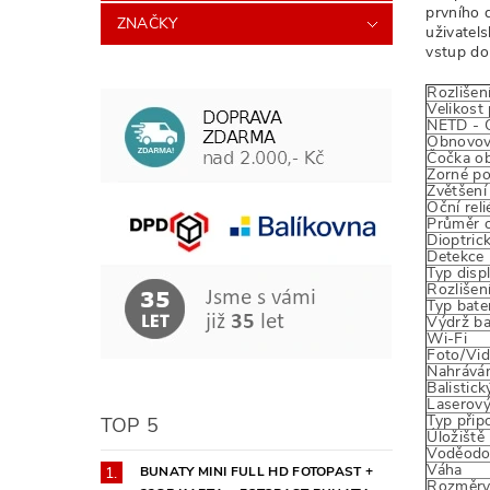
prvního 
ZNAČKY
uživatel
vstup do
Rozlišen
Velikost 
NETD - C
Obnovova
Čočka ob
Zorné po
Zvětšení
Oční reli
Průměr o
Dioptric
Detekce
Typ displ
Rozlišení
Typ bate
Výdrž ba
Wi-Fi
Foto/Vi
Nahráván
Balistick
Laserov
Typ připo
TOP 5
Úložiště
Voděodo
Váha
BUNATY MINI FULL HD FOTOPAST +
Rozměr