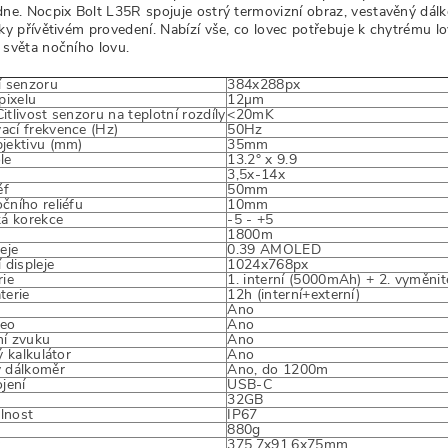
dne. Nocpix Bolt L35R spojuje ostrý termovizní obraz, vestavěný dálk
sky přívětivém provedení. Nabízí vše, co lovec potřebuje k chytrému l
 světa nočního lovu.
í senzoru
384x288px
pixelu
12µm
itlivost senzoru na teplotní rozdíly
<20mK
cí frekvence (Hz)
50Hz
jektivu (mm)
35mm
le
13.2° x 9.9
3,5x-14x
éf
50mm
čního reliéfu
10mm
ká korekce
-5 - +5
1800m
eje
0.39 AMOLED
 displeje
1024x768px
rie
1. interní (5000mAh) + 2. vyměni
terie
12h (interní+externí)
Ano
deo
Ano
í zvuku
Ano
ý kalkulátor
Ano
ý dálkoměr
Ano, do 1200m
jení
USB-C
32GB
lnost
IP67
880g
y
375.7x91.6x75mm