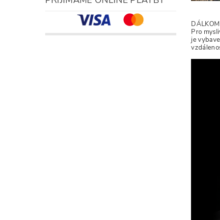
DÁLKOM
Pro mysl
je vybav
vzdálenos