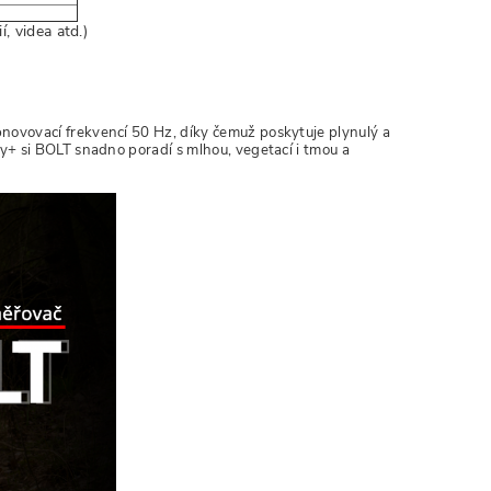
í, videa atd.)
ovovací frekvencí 50 Hz, díky čemuž poskytuje plynulý a
y+ si BOLT snadno poradí s mlhou, vegetací i tmou a