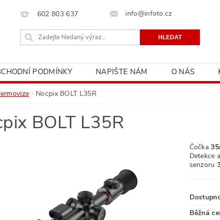
info@infoto.cz
602 803 637
BCHODNÍ PODMÍNKY
NAPIŠTE NÁM
O NÁS
Termovize
Nocpix BOLT L35R
pix BOLT L35R
Čočka
35
Detekce 
senzoru
Dostupn
Běžná ce