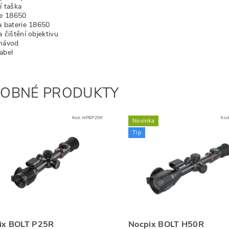
í taška
ie 18650
a baterie 18650
 čištění objektivu
návod
abel
OBNÉ PRODUKTY
Kód:
NPBP25R
Kód
Novinka
Tip
ix BOLT P25R
Nocpix BOLT H50R