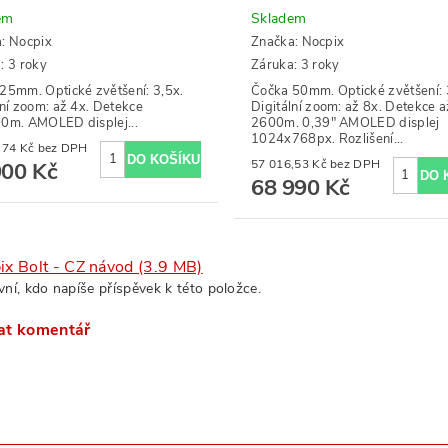
em
Skladem
a:
Nocpix
Značka:
Nocpix
: 3 roky
Záruka: 3 roky
25mm. Optické zvětšení: 3,5x.
Čočka 50mm. Optické zvětšení: 
lní zoom: až 4x. Detekce
Digitální zoom: až 8x. Detekce a
0m. AMOLED displej...
2600m. 0,39" AMOLED displej
1024x768px. Rozlišení...
24 710,74 Kč bez DPH
57 016,53 Kč bez DPH
900 Kč
68 990 Kč
ix Bolt - CZ návod (3.9 MB)
vní, kdo napíše příspěvek k této položce.
at komentář