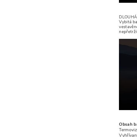
DLOUHÁ 
Vybitá ba
vestavěno
nepřetrži
Obsah ba
Termoviz
Vyhřívan