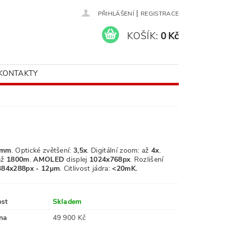
|
PŘIHLÁŠENÍ
REGISTRACE
KOŠÍK:
0 Kč
KONTAKTY
mm
. Optické zvětšení:
3,5x
. Digitální zoom: až
4x
.
až
1800m
.
AMOLED
displej
1024x768px
.
Rozlišení
384
x288px - 12µm
.
Citlivost jádra:
<20mK.
ost
Skladem
na
49 900 Kč