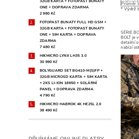
32GB KARTA + FOTOPAST BUNATY
Průměr 
ONE + DOPRAVA ZDARMA
* Výdrž b
2 980 Kč
FOTOPAST BUNATY FULL HD GSM +
32GB KARTA + FOTOPAST BUNATY
SÉRIE B
ONE + SIM KARTA + DOPRAVA
BOLT je v
ZDARMA
detailní 
7 480 Kč
nabízí ost
HIKMICRO LYNX LH35 3.0
30 990 Kč
BOLYGUARD SET BG410-M(S)FP +
32GB MICROSD KARTA + SIM KARTA
+ 2KS LI-ION 18650 + SOLÁRNÍ
PANEL + DOPRAVA ZDARMA
4 790 Kč
HIKMICRO HABROK 4K HE25L 2.0
38 490 Kč
PŘIJÍMÁME ONLINE PLATBY