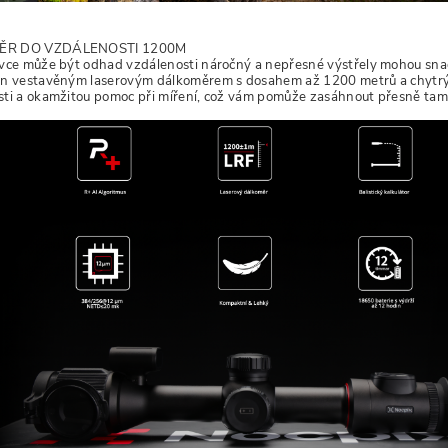
ĚR DO VZDÁLENOSTI 1200M
ivce může být odhad vzdálenosti náročný a nepřesné výstřely mohou sna
en vestavěným laserovým dálkoměrem s dosahem až 1200 metrů a chytrým 
ti a okamžitou pomoc při míření, což vám pomůže zasáhnout přesně tam,