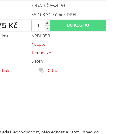
7 425 Kč
(–14 %)
35 103,31 Kč bez DPH
75 Kč
uktu
NPBL35R
Nocpix
Termovize
3 roky
Tisk
Dotaz
hledají jednoduchost, přehlednost a jistotu hned od