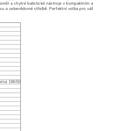
oměr a chytré balistické nástroje v kompaktním a
ovu a sebevědomé střelbě. Perfektní volba pro váš
telná 18650