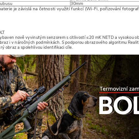
tubusu
30mm
aterie je závislá na četnosti využití funkcí (Wi-Fi, pořizování fotografi
OLT
ybaven nově vyvinutým senzorem s citlivostí ≤20 mK NETD a vysokou obn
obraz i v náročných podmínkách. S podporou obrazového algoritmu Realit
rý obraz a spolehlivou identifikaci cíle.