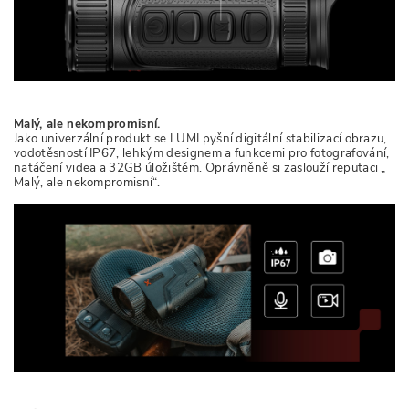
Malý, ale nekompromisní.
Jako univerzální produkt se LUMI pyšní digitální stabilizací obrazu,
vodotěsností IP67, lehkým designem a funkcemi pro fotografování,
natáčení videa a 32GB úložištěm. Oprávněně si zaslouží reputaci „
Malý, ale nekompromisní“.