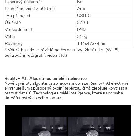
Laserový dálkoměr
Ne
Prohlížení videí v přístroji
Ano
Typ připojení
USB-C
Úložiště
32GB
Voděodolnost
IP67
Váha
310g
Rozměry
134x47x74mm
* Výdrž baterie je závislá na četnosti využití funkcí (Wi-Fi,
pořizování fotografií, videa atd.)
Reality+ AI : Algoritmus umělé inteligence
Nově vyvinutý algoritmus zpracování obrazu Reality+ AI efektivně
eliminuje šum způsobený okolní teplotou, čímž zlepšuje kontrast a
ostrost detailů. Technologie umělé inteligence, která napomáhá
dotvářet ostrý a kvalitní obraz.