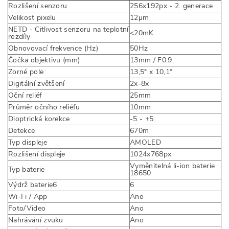
Rozlišení senzoru
256x192px - 2. generace
Velikost pixelu
12µm
NETD - Citlivost senzoru na teplotní
<20mK
rozdíly
Obnovovací frekvence (Hz)
50Hz
Čočka objektivu (mm)
13mm / F0.9
Zorné pole
13,5° x 10,1°
Digitální zvětšení
2x-8x
Oční reliéf
25mm
Průměr očního reliéfu
10mm
Dioptrická korekce
-5 - +5
Detekce
670m
Typ displeje
AMOLED
Rozlišení displeje
1024x768px
Vyměnitelná li-ion baterie
Typ baterie
18650
Výdrž baterie6
6
Wi-Fi / App
Ano
Foto/Video
Ano
Nahrávání zvuku
Ano