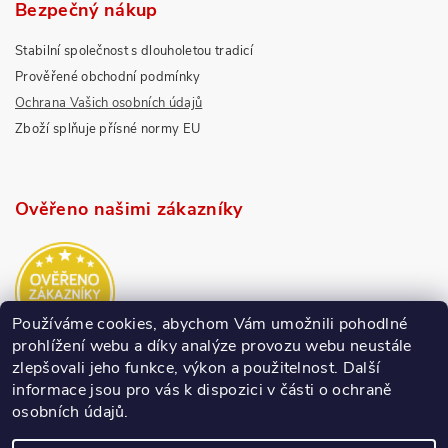
Bezpečný nákup
Stabilní společnost s dlouholetou tradicí
Prověřené obchodní podmínky
Ochrana Vašich osobních údajů
Zboží splňuje přísné normy EU
Ověřeno našimi zákazníky
Používáme cookies, abychom Vám umožnili pohodlné
prohlížení webu a díky analýze provozu webu neustále
zlepšovali jeho funkce, výkon a použitelnost.
Další
informace jsou pro vás k dispozici v části o ochraně
osobních údajů.