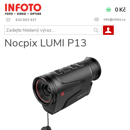
0 Kč
info@infoto.cz
602 803 637
Nocpix LUMI P13