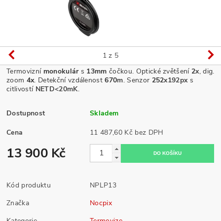
1
z 5
Termovizní
monokulár
s
13mm
čočkou. Optické zvětšení
2
x
, dig.
zoom
4x
. Detekční vzdálenost
670
m
. Senzor
252
x192px
s
citlivostí
NETD<20mK
.
Dostupnost
Skladem
Cena
11 487,60 Kč bez DPH
13 900 Kč
Kód produktu
NPLP13
Značka
Nocpix
Kategorie
Termovize