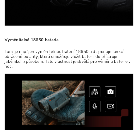
Vyměnitelné 18650 baterie
Lumi je napájen vyměnitelnou baterií 18650 a disponuje funkcí
obrácené polarity, která umožňuje vložit baterii do přístroje
jakýmkoli způsobem. Tato vlastnost je skvělá pro výměnu baterie v
noci.