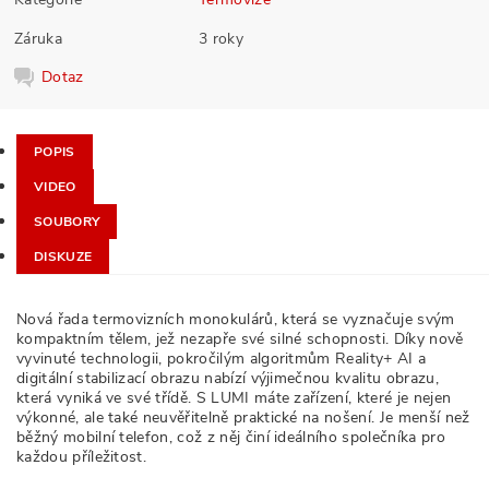
Záruka
3 roky
Dotaz
POPIS
VIDEO
SOUBORY
DISKUZE
Nová řada termovizních monokulárů, která se vyznačuje svým
kompaktním tělem, jež nezapře své silné schopnosti. Díky nově
vyvinuté technologii, pokročilým algoritmům Reality+ AI a
digitální stabilizací obrazu nabízí výjimečnou kvalitu obrazu,
která vyniká ve své třídě. S LUMI máte zařízení, které je nejen
výkonné, ale také neuvěřitelně praktické na nošení. Je menší než
běžný mobilní telefon, což z něj činí ideálního společníka pro
každou příležitost.