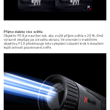
Přijme daleko více světla
Objektiv F0.9 je navržen tak, aby zvýšil příjem světla o 20 %, čímž
výrazně zlepšuje jas a kvalitu obrazu. Ve srovnání s tradičními
objektivy F1.0 představuje toto vylepšení zásadní krok k dosažení
lepší ostrosti pozorované zvěře.