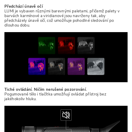
Předchází únavě očí
LUMI je vybaven různými barevnými paletami, přičemž palety v
barvách karmínové a viridianové jsou navrženy tak, aby
předcházely únavě očí, což umožňuje pohodlné sledování po
dlouhou dobu.
Tiché ovládání. Ničím nerušené pozorování.
Pogumované tělo i tlačítka umožňují ovládat přístroj bez
jakéhokoliv hluku.