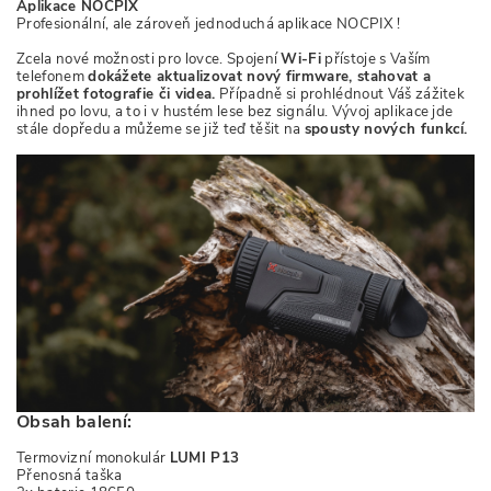
Aplikace NOCPIX
Profesionální, ale zároveň jednoduchá aplikace NOCPIX !
Zcela nové možnosti pro lovce. Spojení
Wi-Fi
přístoje s Vaším
telefonem
dokážete aktualizovat nový firmware, stahovat a
prohlížet fotografie či videa.
Případně si prohlédnout Váš zážitek
ihned po lovu, a to i v hustém lese bez signálu. Vývoj aplikace jde
stále dopředu a můžeme se již teď těšit na
spousty nových funkcí.
Obsah balení:
Termovizní monokulár
LUMI P13
Přenosná taška