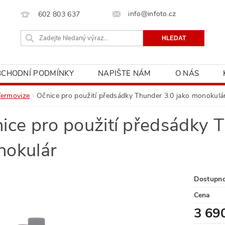
info@infoto.cz
602 803 637
BCHODNÍ PODMÍNKY
NAPIŠTE NÁM
O NÁS
Termovize
Očnice pro použití předsádky Thunder 3.0 jako monokulá
ice pro použití předsádky T
okulár
Dostupn
Cena
3 69