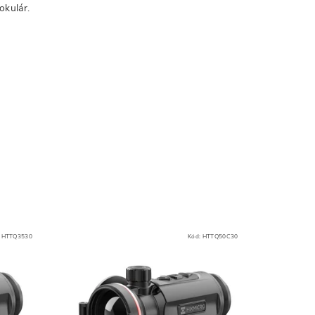
okulár.
:
HTTQ3530
Kód:
HTTQ50C30