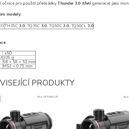
ní očnice pro použití předsádky
Thunder 3.0
(
třetí
generace) jako mon
pro modely:
RO
TH35C
3.0
, TQ35C
3.0
, TQ50C
3.0
, TQ50CL
3.0
ace:
±
5D
st
105 g
y
58 × 58 × 52 mm
M52 × 0.75 mm
VISEJÍCÍ PRODUKTY
Kód:
HTTH35C30
Kód