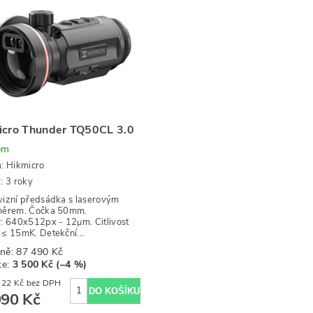
icro Thunder TQ50CL 3.0
em
a:
Hikmicro
: 3 roky
izní předsádka s laserovým
měrem. Čočka 50mm.
: 640x512px - 12μm. Citlivost
≤ 15mK. Detekční...
ně:
87 490 Kč
te
:
3 500 Kč (–4 %)
69 413,22 Kč bez DPH
990 Kč