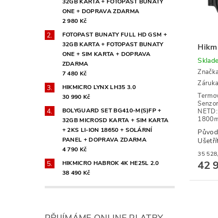
32GB KARTA + FOTOPAST BUNATY
ONE + DOPRAVA ZDARMA
2 980 Kč
FOTOPAST BUNATY FULL HD GSM +
32GB KARTA + FOTOPAST BUNATY
Hikm
ONE + SIM KARTA + DOPRAVA
Sklad
ZDARMA
Značk
7 480 Kč
Záruka
HIKMICRO LYNX LH35 3.0
Termov
30 990 Kč
Senzor
BOLYGUARD SET BG410-M(S)FP +
NETD: 
1800m.
32GB MICROSD KARTA + SIM KARTA
+ 2KS LI-ION 18650 + SOLÁRNÍ
Původ
PANEL + DOPRAVA ZDARMA
Ušetří
4 790 Kč
42 
HIKMICRO HABROK 4K HE25L 2.0
38 490 Kč
PŘIJÍMÁME ONLINE PLATBY