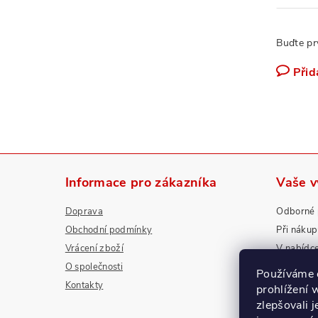
Buďte pr
Přid
Informace pro zákazníka
Vaše 
Doprava
Odborné 
Obchodní podmínky
Při náku
Vrácení zboží
V nabídc
O společnosti
Nadstanda
Používáme 
Kontakty
prohlížení 
zlepšovali 