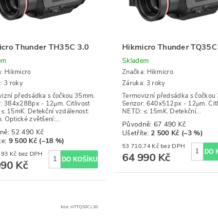
icro Thunder TH35C 3.0
Hikmicro Thunder TQ35C
em
Skladem
a:
Hikmicro
Značka:
Hikmicro
: 3 roky
Záruka: 3 roky
izní předsádka s čočkou 35mm.
Termovizní předsádka s čočkou
: 384x288px - 12μm. Citlivost
Senzor: 640x512px - 12μm. Citl
≤ 15mK. Detekční vzdálenost:
NETD: ≤ 15mK. Detekční...
 Optické zvětšení:...
Původně:
67 490 Kč
ně:
52 490 Kč
Ušetříte
:
2 500 Kč (–3 %)
te
:
9 500 Kč (–18 %)
53 710,74 Kč bez DPH
35 528,93 Kč bez DPH
64 990 Kč
990 Kč
Kód:
HTTQ50CL30