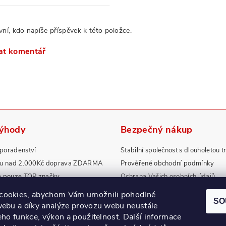
vní, kdo napíše příspěvek k této položce.
at komentář
výhody
Bezpečný nákup
poradenství
Stabilní společnost s dlouholetou t
pu nad 2.000Kč doprava ZDARMA
Prověřené obchodní podmínky
e pouze TOP značky
Ochrana Vašich osobních údajů
rdní záruky a servis
Zboží splňuje přísné normy EU
cookies, abychom Vám umožnili pohodlné
SO
webu a díky analýze provozu webu neustále
jeho funkce, výkon a použitelnost.
Další informace