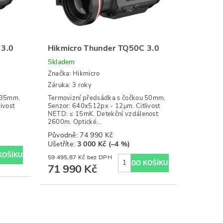
 3.0
Hikmicro Thunder TQ50C 3.0
Skladem
Značka:
Hikmicro
Záruka: 3 roky
 35mm.
Termovizní předsádka s čočkou 50mm.
ivost
Senzor: 640x512px - 12μm. Citlivost
NETD: ≤ 15mK. Detekční vzdálenost:
2600m. Optické...
Původně:
74 990 Kč
Ušetříte
:
3 000 Kč (–4 %)
59 495,87 Kč bez DPH
71 990 Kč