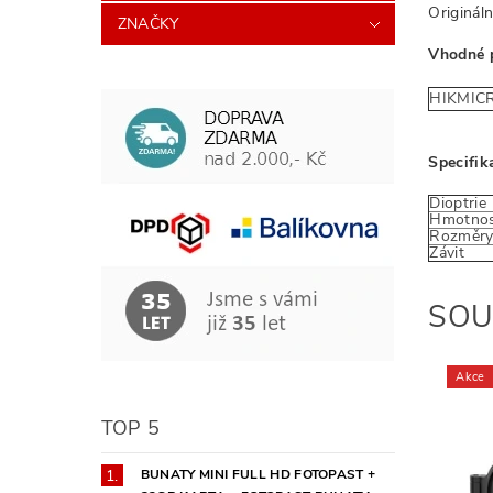
Originál
ZNAČKY
Vhodné 
HIKMIC
Specifik
Dioptrie
Hmotno
Rozměr
Závit
SOU
Akce
TOP 5
BUNATY MINI FULL HD FOTOPAST +