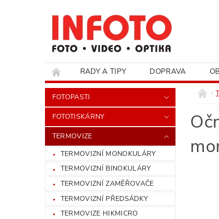
RADY A TIPY
DOPRAVA
O
HODNOCENÍ OBCHODU
FOTOPASTI
Očn
FOTOTISKÁRNY
TERMOVIZE
mon
TERMOVIZNÍ MONOKULÁRY
TERMOVIZNÍ BINOKULÁRY
TERMOVIZNÍ ZAMĚŘOVAČE
TERMOVIZNÍ PŘEDSÁDKY
TERMOVIZE HIKMICRO