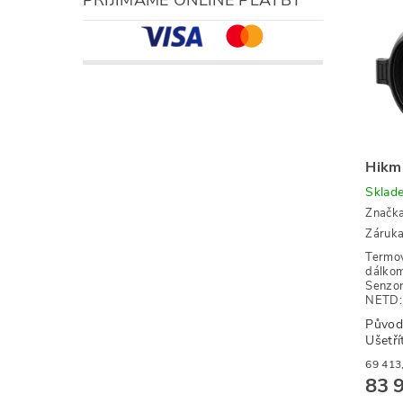
Hikm
Sklad
Značk
Záruka
Termov
dálko
Senzor
NETD: 
Původ
Ušetří
83 