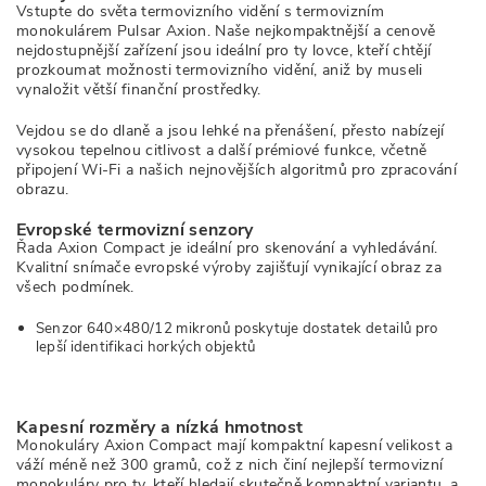
Vstupte do světa termovizního vidění s termovizním
monokulárem Pulsar Axion. Naše nejkompaktnější a cenově
nejdostupnější zařízení jsou ideální pro ty lovce, kteří chtějí
prozkoumat možnosti termovizního vidění, aniž by museli
vynaložit větší finanční prostředky.
Vejdou se do dlaně a jsou lehké na přenášení, přesto nabízejí
vysokou tepelnou citlivost a další prémiové funkce, včetně
připojení Wi-Fi a našich nejnovějších algoritmů pro zpracování
obrazu.
Evropské termovizní senzory
Řada Axion Compact je ideální pro skenování a vyhledávání.
Kvalitní snímače evropské výroby zajišťují vynikající obraz za
všech podmínek.
Senzor 640×480/12 mikronů poskytuje dostatek detailů pro
lepší identifikaci horkých objektů
Kapesní rozměry a nízká hmotnost
Monokuláry Axion Compact mají kompaktní kapesní velikost a
váží méně než 300 gramů, což z nich činí nejlepší termovizní
monokuláry pro ty, kteří hledají skutečně kompaktní variantu, a