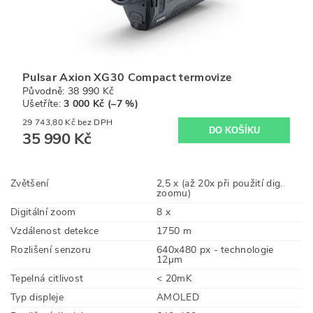
Pulsar Axion XG30 Compact termovize
Původně:
38 990 Kč
Ušetříte
:
3 000 Kč (–7 %)
29 743,80 Kč bez DPH
35 990 Kč
Zvětšení
2,5 x (až 20x při použití dig.
zoomu)
Digitální zoom
8 x
Vzdálenost detekce
1750 m
Rozlišení senzoru
640x480 px - technologie
12µm
Tepelná citlivost
< 20mK
Typ displeje
AMOLED