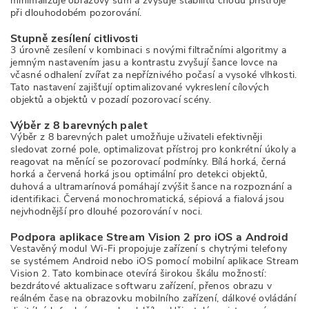
minimalizuje obrazový šum a zvyšuje stabilitu chodu přístroje
při dlouhodobém pozorování.
Stupně zesílení citlivosti
3 úrovně zesílení v kombinaci s novými filtračními algoritmy a
jemným nastavením jasu a kontrastu zvyšují šance lovce na
včasné odhalení zvířat za nepříznivého počasí a vysoké vlhkosti.
Tato nastavení zajišťují optimalizované vykreslení cílových
objektů a objektů v pozadí pozorovací scény.
Výběr z 8 barevných palet
Výběr z 8 barevných palet umožňuje uživateli efektivněji
sledovat zorné pole, optimalizovat přístroj pro konkrétní úkoly a
reagovat na měnící se pozorovací podmínky. Bílá horká, černá
horká a červená horká jsou optimální pro detekci objektů,
duhová a ultramarínová pomáhají zvýšit šance na rozpoznání a
identifikaci. Červená monochromatická, sépiová a fialová jsou
nejvhodnější pro dlouhé pozorování v noci.
Podpora aplikace Stream Vision 2 pro iOS a Android
Vestavěný modul Wi-Fi propojuje zařízení s chytrými telefony
se systémem Android nebo iOS pomocí mobilní aplikace Stream
Vision 2. Tato kombinace otevírá širokou škálu možností:
bezdrátové aktualizace softwaru zařízení, přenos obrazu v
reálném čase na obrazovku mobilního zařízení, dálkové ovládání