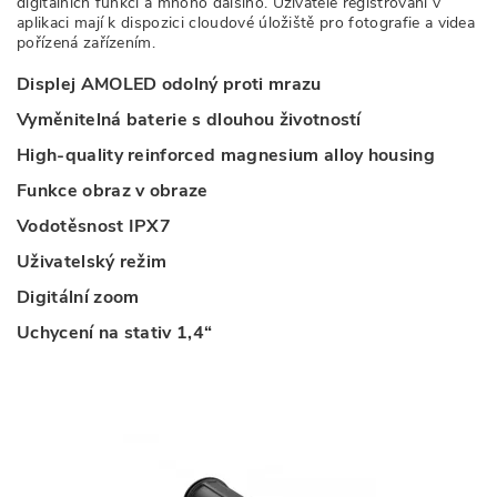
digitálních funkcí a mnoho dalšího. Uživatelé registrovaní v
aplikaci mají k dispozici cloudové úložiště pro fotografie a videa
pořízená zařízením.
Displej AMOLED odolný proti mrazu
Vyměnitelná baterie s dlouhou životností
High-quality reinforced magnesium alloy housing
Funkce obraz v obraze
Vodotěsnost IPX7
Uživatelský režim
Digitální zoom
Uchycení na stativ 1,4“