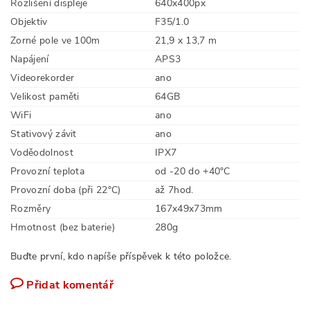
Rozlišení displeje
640x400px
Objektiv
F35/1.0
Zorné pole ve 100m
21,9 x 13,7 m
Napájení
APS3
Videorekorder
ano
Velikost paměti
64GB
WiFi
ano
Stativový závit
ano
Voděodolnost
IPX7
Provozní teplota
od -20 do +40°C
Provozní doba (při 22°C)
až 7hod.
Rozměry
167x49x73mm
Hmotnost (bez baterie)
280g
Buďte první, kdo napíše příspěvek k této položce.
Přidat komentář