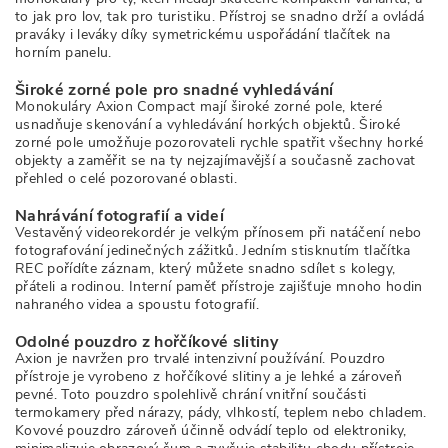
to jak pro lov, tak pro turistiku. Přístroj se snadno drží a ovládá
praváky i leváky díky symetrickému uspořádání tlačítek na
horním panelu.
Široké zorné pole pro snadné vyhledávání
Monokuláry Axion Compact mají široké zorné pole, které
usnadňuje skenování a vyhledávání horkých objektů. Široké
zorné pole umožňuje pozorovateli rychle spatřit všechny horké
objekty a zaměřit se na ty nejzajímavější a současně zachovat
přehled o celé pozorované oblasti.
Nahrávání fotografií a videí
Vestavěný videorekordér je velkým přínosem při natáčení nebo
fotografování jedinečných zážitků. Jedním stisknutím tlačítka
REC pořídíte záznam, který můžete snadno sdílet s kolegy,
přáteli a rodinou. Interní paměť přístroje zajišťuje mnoho hodin
nahraného videa a spoustu fotografií.
Odolné pouzdro z hořčíkové slitiny
Axion je navržen pro trvalé intenzivní používání. Pouzdro
přístroje je vyrobeno z hořčíkové slitiny a je lehké a zároveň
pevné. Toto pouzdro spolehlivě chrání vnitřní součásti
termokamery před nárazy, pády, vlhkostí, teplem nebo chladem.
Kovové pouzdro zároveň účinně odvádí teplo od elektroniky,