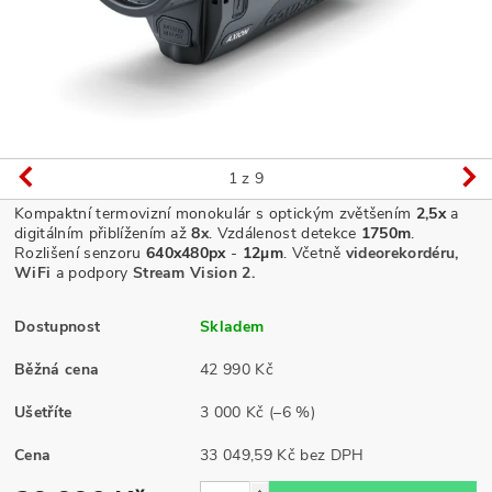
1
z 9
Kompaktní termovizní monokulár s optickým zvětšením
2,5x
a
digitálním přiblížením až
8
x
. Vzdálenost detekce
1750m
.
Rozlišení senzoru
640x480px
-
12µm
.
Včetně
videorekordéru,
WiFi
a podpory
Stream Vision 2.
Dostupnost
Skladem
Běžná cena
42 990 Kč
Ušetříte
3 000 Kč
(–6 %)
Cena
33 049,59 Kč bez DPH