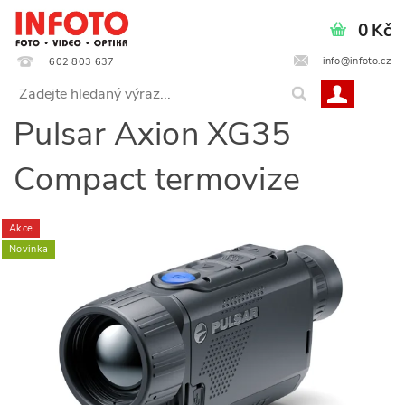
0 Kč
info@infoto.cz
602 803 637
Pulsar Axion XG35
Compact termovize
Akce
Novinka