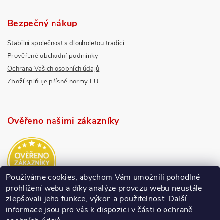
Bezpečný nákup
Stabilní společnost s dlouholetou tradicí
Prověřené obchodní podmínky
Ochrana Vašich osobních údajů
Zboží splňuje přísné normy EU
Ověřeno našimi zákazníky
Používáme cookies, abychom Vám umožnili pohodlné
prohlížení webu a díky analýze provozu webu neustále
zlepšovali jeho funkce, výkon a použitelnost.
Další
informace jsou pro vás k dispozici v části o ochraně