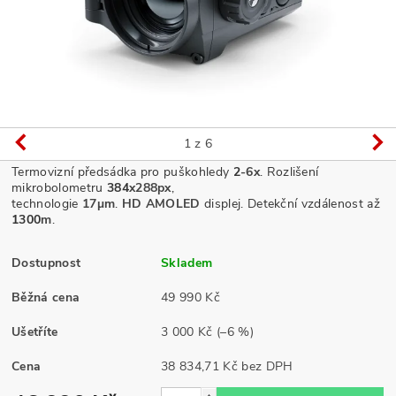
1
z 6
Termovizní předsádka pro puškohledy
2
-6x
. Rozlišení
mikrobolometru
384
x288px
,
technologie
17µm
.
HD
AMOLED
displej. Detekční vzdálenost až
1300
m
.
Dostupnost
Skladem
Běžná cena
49 990 Kč
Ušetříte
3 000 Kč
(–6 %)
Cena
38 834,71 Kč bez DPH