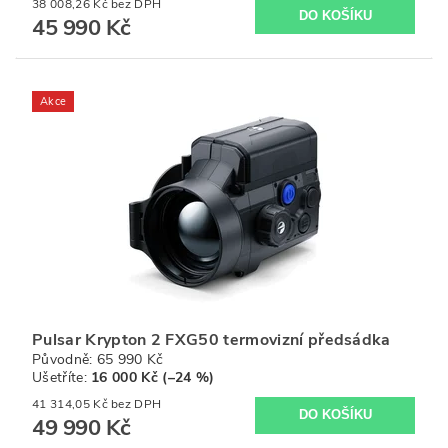
38 008,26 Kč bez DPH
45 990 Kč
Akce
Pulsar Krypton 2 FXG50 termovizní předsádka
Původně:
65 990 Kč
Ušetříte
:
16 000 Kč (–24 %)
41 314,05 Kč bez DPH
49 990 Kč