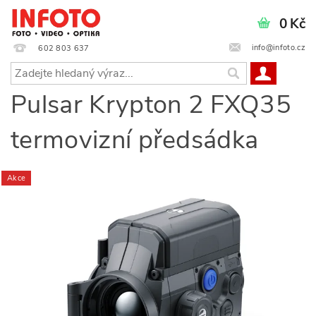
0 Kč
info@infoto.cz
602 803 637
Pulsar Krypton 2 FXQ35
termovizní předsádka
Akce